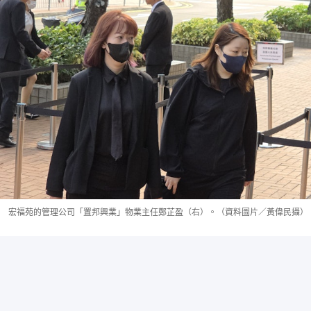
宏福苑的管理公司「置邦興業」物業主任鄭芷盈（右）。（資料圖片／黃偉民攝）