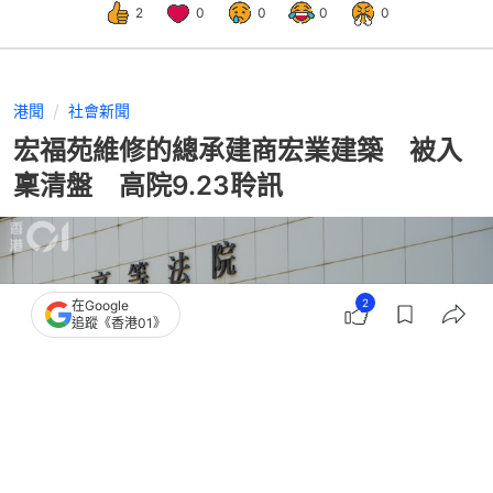
2
0
0
0
0
港聞
社會新聞
宏福苑維修的總承建商宏業建築 被入
稟清盤 高院9.23聆訊
2
在Google
追蹤《香港01》