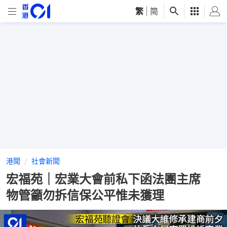
繁
|
简
港聞
社會新聞
宏福苑｜宏業大會前私下函法團主席
物管籲勿拆信保公平惟未獲理