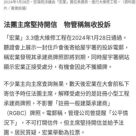
2024年1月28日，宏福苑決議由「宏業」擔任承建商，進行大維修工程。（資料圖
片／黃偉民攝）
法團主席堅持開信 物管稱無收投訴
「宏業」3.3億大維修工程在2024年1月28日通過。
聽證會上展示一封住戶會後寄給屋宇署的投訴電郵，
稱宏業發現其承建商牌照即將到期，同時屋宇署網站
顯示宏業正接受處分，有機會因此不獲續牌。
不少業主向主席查詢無果，數天後宏業在大會前私下
寄信予時任法團主席，解釋受處分的是註冊小型工程
承建商牌照，不影響「註冊一般建築承建商」
（RGBC）牌照。電郵稱，管理公司曾提醒「公平情
況下」，不可打開信件，但主席堅持開信並給予法
團。居民質疑，宏業舉動為拉票。