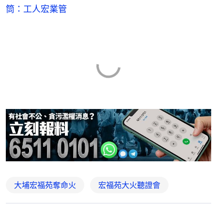
筒：工人宏業管
大埔宏福苑奪命火
宏福苑大火聽證會