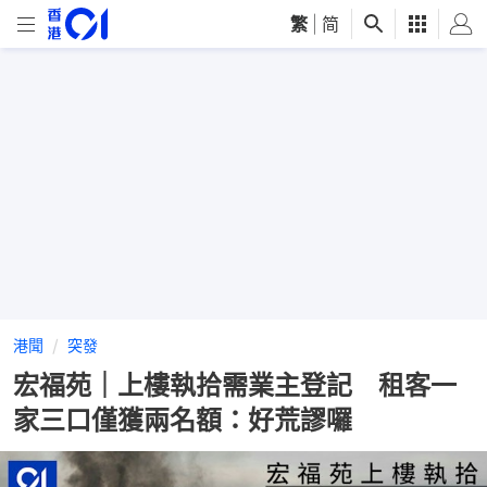
繁
|
简
港聞
突發
宏福苑｜上樓執拾需業主登記 租客一
家三口僅獲兩名額：好荒謬囉