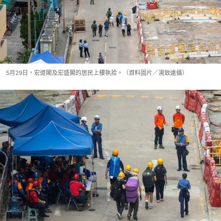
5月29日，宏道閣及宏盛閣的居民上樓執拾。（資料圖片／湯致遠攝）