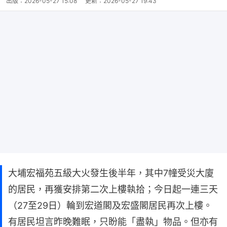
出版：
2026-05-27 15:08
更新：
2026-05-27 19:43
大埔宏福苑五級大火發生後半年，其中7幢受災大廈
的居民，再獲安排第二次上樓執拾；今日起一連三天
（27至29日）輪到宏道閣及宏盛閣居民再次上樓。
有居民坦言昨晚難眠，只盼能「盡執」物品。但亦有