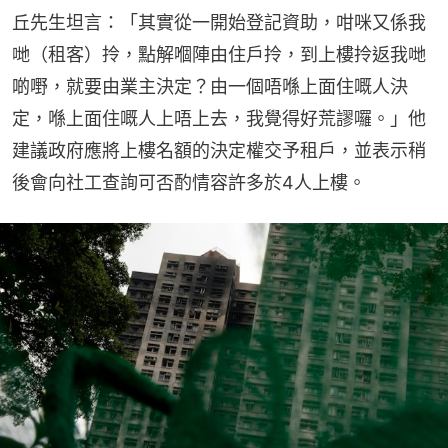
丘先生坦言：「其實從一開始登記資助，咁咪又係我
哋（租客）拎，點解嗰陣由住戶拎，到上樓拎返我哋
啲嘢，就要由業主決定？由一個唔喺上面住嘅人決
定，喺上面住嘅人上唔上去，我覺得好荒謬囉。」他
建議政府應將上樓名額的決定權交予租戶，並表示稍
後會向社工查詢可否酌情容許多於4人上樓。