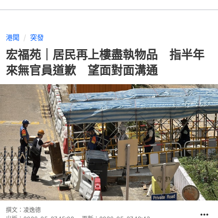
港聞
突發
宏福苑｜居民再上樓盡執物品 指半年
來無官員道歉 望面對面溝通
撰文：
凌逸德