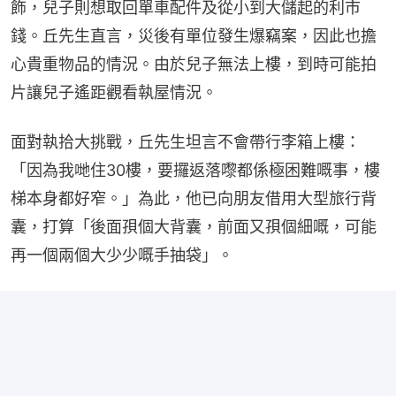
飾，兒子則想取回單車配件及從小到大儲起的利市
錢。丘先生直言，災後有單位發生爆竊案，因此也擔
心貴重物品的情況。由於兒子無法上樓，到時可能拍
片讓兒子遙距觀看執屋情況。
面對執拾大挑戰，丘先生坦言不會帶行李箱上樓：
「因為我哋住30樓，要攞返落嚟都係極困難嘅事，樓
梯本身都好窄。」為此，他已向朋友借用大型旅行背
囊，打算「後面孭個大背囊，前面又孭個細嘅，可能
再一個兩個大少少嘅手抽袋」。