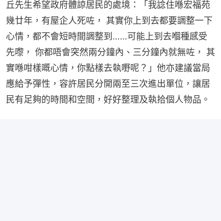
丘先生希望政府體諒居民的處境：「我諗住喺宏福苑
幾廿年，有屋企人死咗， 其實你上到去都要調整一下
心情，都不會短時間調整到……可能上到去嗰種感受
先嚟， 你都唔會突然兩分鐘內、三分鐘內就無咗， 其
實喺咁樣嘅心情，你點樣去執嘢呢？」他亦建議當局
應給予彈性，容許居民分開兩至三次進出單位，讓居
民有足夠的時間和空間，好好整理及執拾個人物品。