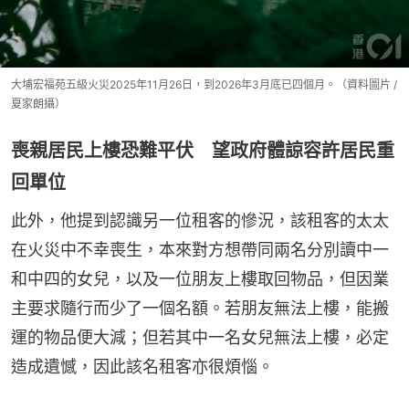
大埔宏福苑五級火災2025年11月26日，到2026年3月底已四個月。（資料圖片 /
夏家朗攝）
喪親居民上樓恐難平伏 望政府體諒容許居民重
回單位
此外，他提到認識另一位租客的慘況，該租客的太太
在火災中不幸喪生，本來對方想帶同兩名分別讀中一
和中四的女兒，以及一位朋友上樓取回物品，但因業
主要求隨行而少了一個名額。若朋友無法上樓，能搬
運的物品便大減；但若其中一名女兒無法上樓，必定
造成遺憾，因此該名租客亦很煩惱。