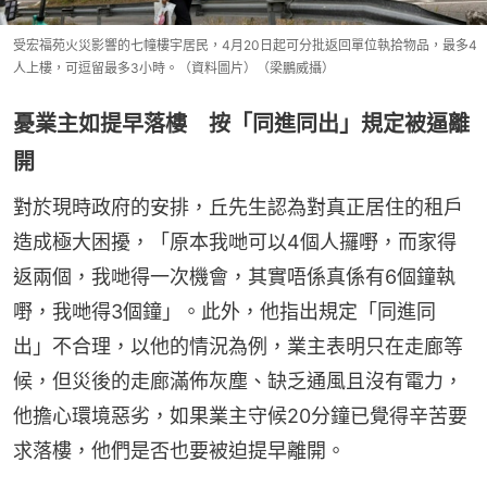
受宏福苑火災影響的七幢樓宇居民，4月20日起可分批返回單位執拾物品，最多4
人上樓，可逗留最多3小時。（資料圖片）（梁鵬威攝）
憂業主如提早落樓 按「同進同出」規定被逼離
開
對於現時政府的安排，丘先生認為對真正居住的租戶
造成極大困擾，「原本我哋可以4個人攞嘢，而家得
返兩個，我哋得一次機會，其實唔係真係有6個鐘執
嘢，我哋得3個鐘」。此外，他指出規定「同進同
出」不合理，以他的情況為例，業主表明只在走廊等
候，但災後的走廊滿佈灰塵、缺乏通風且沒有電力，
他擔心環境惡劣，如果業主守候20分鐘已覺得辛苦要
求落樓，他們是否也要被迫提早離開。