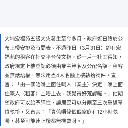
大埔宏福苑五級大火發生至今多月，政府近日終於公
布上樓安排及時間表。不過昨日（3月31日）卻有宏
福苑的租客在社交平台發文指，從一戶一社工得知，
政府規定上樓登記必須由業主簽名及分配名額，租客
並無話語權，無法用盡4人名額上樓執拾物件，直
言：「由一個唔喺上面住嘅人（業主）決定，喺上面
住嘅人（租客）上唔上去，我覺得好荒謬囉。」他期
望政府可以給予彈性，讓居民可以分兩至三次重返單
位執拾，又直言：「真係唔係個個家庭有12小時執
嘢，甚至可能連上樓都無機會呀。」