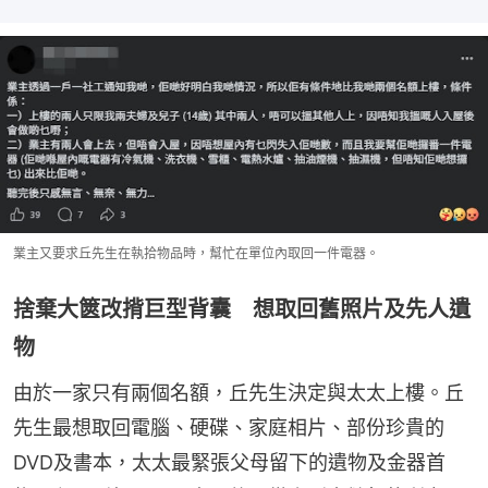
業主又要求丘先生在執拾物品時，幫忙在單位內取回一件電器。
捨棄大篋改揹巨型背囊 想取回舊照片及先人遺
物
由於一家只有兩個名額，丘先生決定與太太上樓。丘
先生最想取回電腦、硬碟、家庭相片、部份珍貴的
DVD及書本，太太最緊張父母留下的遺物及金器首