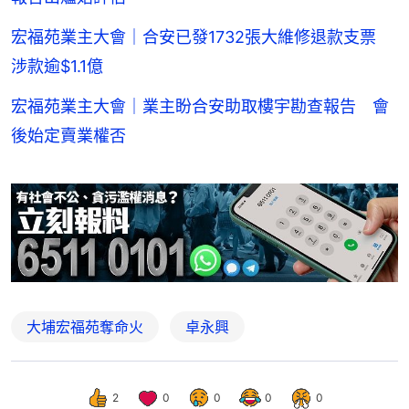
宏福苑業主大會｜合安已發1732張大維修退款支票
涉款逾$1.1億
宏福苑業主大會｜業主盼合安助取樓宇勘查報告 會
後始定賣業權否
大埔宏福苑奪命火
卓永興
2
0
0
0
0