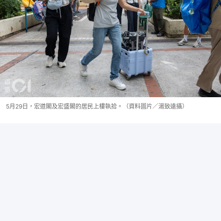
5月29日，宏道閣及宏盛閣的居民上樓執拾。（資料圖片／湯致遠攝）