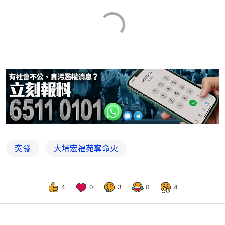
突發
大埔宏福苑奪命火
4
0
3
0
4