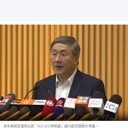
卓永興就宏福苑災民「4人12小時執屋」論引起坊間極大爭議。