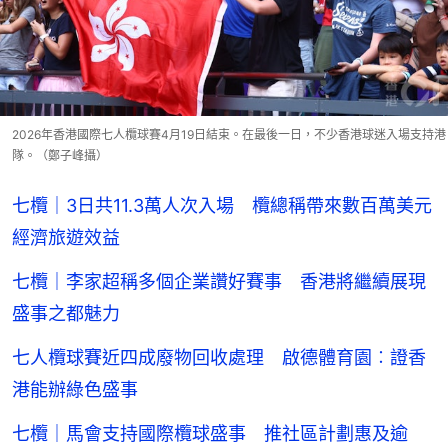
2026年香港國際七人欖球賽4月19日結束。在最後一日，不少香港球迷入場支持港
隊。（鄭子峰攝）
七欖｜3日共11.3萬人次入場 欖總稱帶來數百萬美元
經濟旅遊效益
七欖｜李家超稱多個企業讚好賽事 香港將繼續展現
盛事之都魅力
七人欖球賽近四成廢物回收處理 啟德體育園︰證香
港能辦綠色盛事
七欖｜馬會支持國際欖球盛事 推社區計劃惠及逾