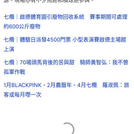
源。現場亦有不少馬迷和欖球迷參與。
七欖｜啟德體育園引廢物回收系統 賽事期間可處理
約600公斤廢物
七欖｜體驗日派發4500門票 小型表演賽啟德主場館
上演
七欖｜70場頭馬背後的苦與甜 騎師⿈智弘：我不曾
孤軍作戰
1月BLACKPINK、2月農曆年、4月七欖 羅淑佩：旅
客或每月嚟一次