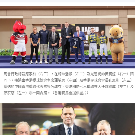
馬會行政總裁應家柏（右三），在騎師潘頓（右二）及見習騎師黃寶妮（右一）陪
同下，接過由香港欖球總會主席蒲敬思（左四）及香港足球會會長孔思和（左三）
贈送的中國香港欖球代表隊簽名球衣。香港國際七人欖球賽大使姚錦成（左二）及
鄭家慈（左一）亦一同合照。（香港賽馬會提供圖片）