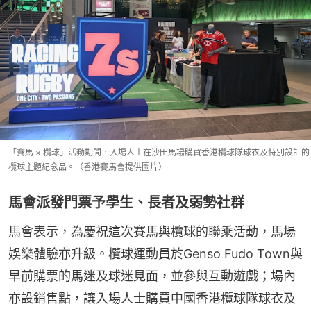
「賽馬 × 欖球」活動期間，入場人士在沙田馬場購買香港欖球隊球衣及特別設計的
欖球主題紀念品。（香港賽馬會提供圖片）
馬會派發門票予學生、長者及弱勢社群
馬會表示，為慶祝這次賽馬與欖球的聯乘活動，馬場
娛樂體驗亦升級。欖球運動員於Genso Fudo Town與
早前購票的馬迷及球迷見面，並參與互動遊戲；場內
亦設銷售點，讓入場人士購買中國香港欖球隊球衣及