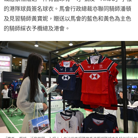
的港隊球員簽名球衣。馬會行政總裁亦聯同騎師潘頓
及見習騎師黃寶妮，贈送以馬會的藍色和黃色為主色
的騎師綵衣予欖總及港會。