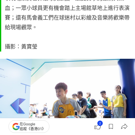
血；一眾小球員更有機會踏上主場館草地上進行表演
賽；還有馬會義工們在球迷村以彩繪及音樂將歡樂帶
給現場觀眾。
攝影：黃寶瑩
2
在Google
追蹤《香港01》