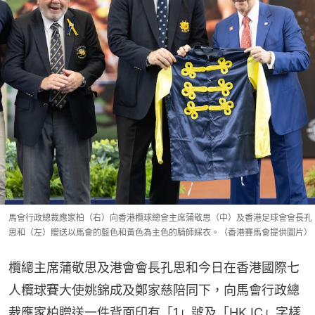
馬會行政總裁應家柏（右）向香港欖球總會主席蒲敬思（中）及香港足球會會長孔
思和（左）贈送以馬會的藍色和黃色為主色的騎師綵衣。（香港賽馬會提供圖片）
欖總主席蒲敬思及港會會長孔思和今日在香港國際七
人欖球賽大使姚錦成及鄭家慈陪同下，向馬會行政總
裁應家柏贈送一件背面印有「1」號及「HKJC」字樣