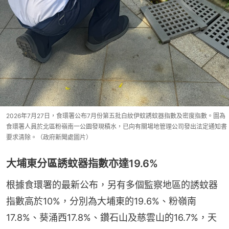
2026年7月27日，食環署公布7月份第五批白紋伊蚊誘蚊器指數及密度指數。圖為
食環署人員於北區粉嶺南一公園發現積水，已向有關場地管理公司發出法定通知書
要求清除。（政府新聞處圖片）
大埔東分區誘蚊器指數亦達19.6%
根據食環署的最新公布，另有多個監察地區的誘蚊器
指數高於10%，分別為大埔東的19.6%、粉嶺南
17.8%、葵涌西17.8%、鑽石山及慈雲山的16.7%，天