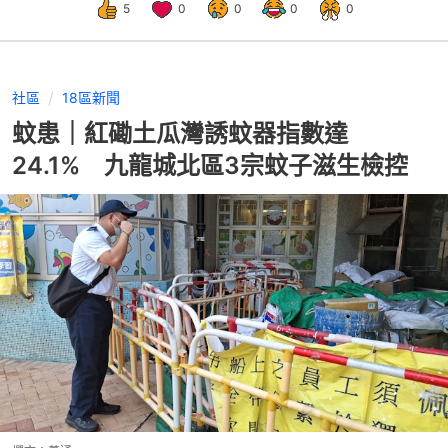
5
0
0
0
0
社區
18區新聞
蚊患｜紅磡土瓜灣誘蚊器指數達
24.1% 九龍城北區3宗蚊子滋生檢控