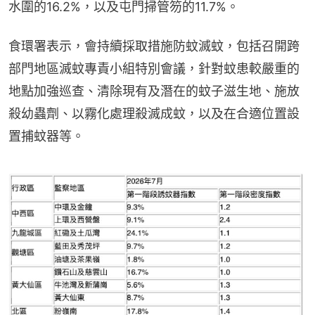
水圍的16.2%，以及屯門掃管笏的11.7%。
食環署表示，會持續採取措施防蚊滅蚊，包括召開跨
部門地區滅蚊專責小組特別會議，針對蚊患較嚴重的
地點加強巡查、清除現有及潛在的蚊子滋生地、施放
殺幼蟲劑、以霧化處理殺滅成蚊，以及在合適位置設
置捕蚊器等。