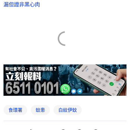
漏但證非黑心肉
食環署
蚊患
白紋伊蚊