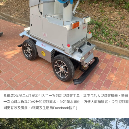
食環署2025年4月展示引入了一系列新型滅蚊工具。其中包括大型滅蚊機器，機器
一次過可以負載70公升的滅蚊藥水，並將藥水霧化，方便大面積噴灑，令到滅蚊範
圍更有效及廣濶。(環境及生態局Facebook圖片)