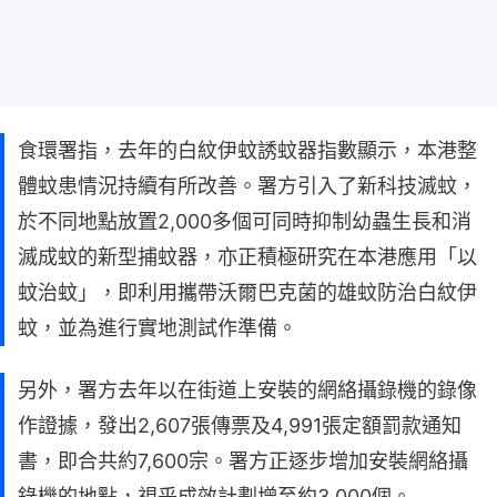
食環署指，去年的白紋伊蚊誘蚊器指數顯示，本港整
體蚊患情況持續有所改善。署方引入了新科技滅蚊，
於不同地點放置2,000多個可同時抑制幼蟲生長和消
滅成蚊的新型捕蚊器，亦正積極研究在本港應用「以
蚊治蚊」，即利用攜帶沃爾巴克菌的雄蚊防治白紋伊
蚊，並為進行實地測試作準備。
另外，署方去年以在街道上安裝的網絡攝錄機的錄像
作證據，發出2,607張傳票及4,991張定額罰款通知
書，即合共約7,600宗。署方正逐步增加安裝網絡攝
錄機的地點，視乎成效計劃增至約3,000個。