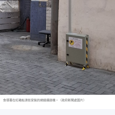
食環署在紅磡船澳街安裝的網絡攝錄機。（政府新聞處圖片）