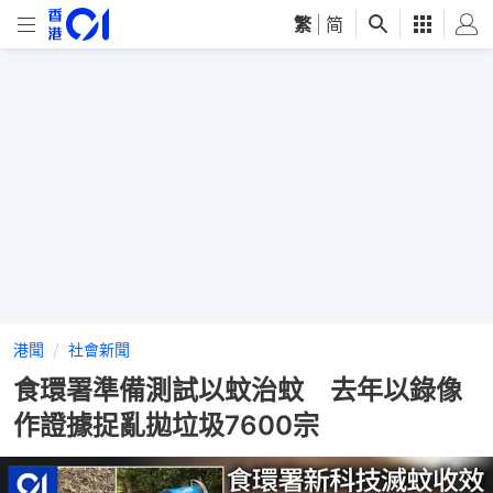
繁
|
简
港聞
社會新聞
食環署準備測試以蚊治蚊 去年以錄像
作證據捉亂拋垃圾7600宗