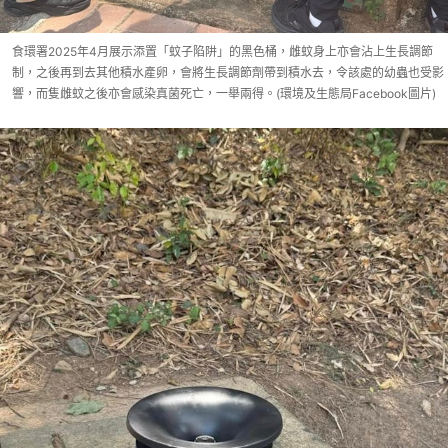
食環署2025年4月展示添置「蚊子陷阱」的黑色桶，雌蚊身上亦會沾上生長調節
制，之後再到去其他積水產卵，會將生長調節劑帶到積水去，令該處的幼蟲也受影
響，而隻雌蚊之後亦會感染真菌死亡，一舉兩得。(環境及生態局Facebook圖片)