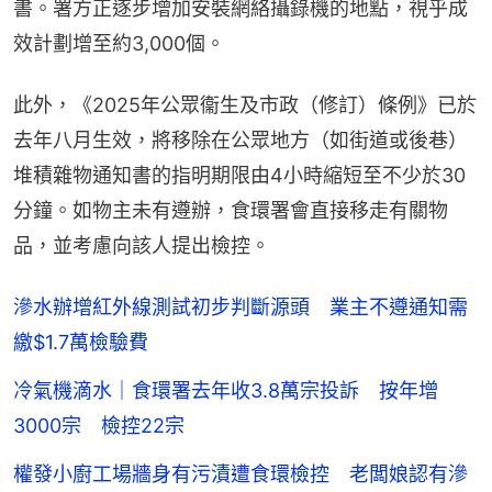
書。署方正逐步增加安裝網絡攝錄機的地點，視乎成
效計劃增至約3,000個。
此外，《2025年公眾衞生及市政（修訂）條例》已於
去年八月生效，將移除在公眾地方（如街道或後巷）
堆積雜物通知書的指明期限由4小時縮短至不少於30
分鐘。如物主未有遵辦，食環署會直接移走有關物
品，並考慮向該人提出檢控。
滲水辦增紅外線測試初步判斷源頭 業主不遵通知需
繳$1.7萬檢驗費
冷氣機滴水｜食環署去年收3.8萬宗投訴 按年增
3000宗 檢控22宗
權發小廚工場牆身有污漬遭食環檢控 老闆娘認有滲