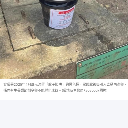
食環署2025年4月展示添置「蚊子陷阱」的黑色桶，當雌蚊被吸引入去桶內產卵，
桶內有生長調節劑令卵不能孵化成蚊。(環境及生態局Facebook圖片)