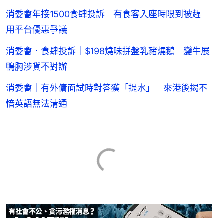
消委會年接1500食肆投訴 有食客入座時限到被趕
用平台優惠爭議
消委會．食肆投訴｜$198燒味拼盤乳豬燒鵝 變牛展
鴨胸涉貨不對辦
消委會｜有外傭面試時對答獲「提水」 來港後揭不
愔英語無法溝通