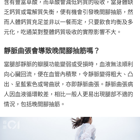
含有豐富草酸，而草酸會減低鈣質的吸收，當身體缺
乏鈣質或電解質失衡，便有機會引發晚間腳抽筋，然
而人體鈣質充足並非以一餐而定，只要飲食均衡及多
元化，吃通菜對整體鈣質吸收的實際影響不大。
靜脈曲張會導致晚間腳抽筋嗎？
當腿部靜脈的瓣膜功能變弱或受損時，血液無法順利
向心臟回流，便在血管內積聚，令靜脈變得粗大、凸
出、呈藍紫色或彎曲狀，亦即靜脈曲張。靜脈曲張病
人因血液循環較差，相比一般人更易出現腿部不適的
情況，包括晚間腳抽筋。