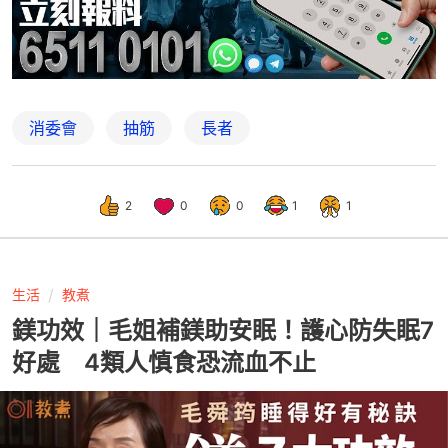
消委會
抽筋
長者
2
0
0
1
1
生活
教煮
鎂功效｜毛姐補鎂助安眠！護心防失眠7
好處 4類人慎食恐流血不止