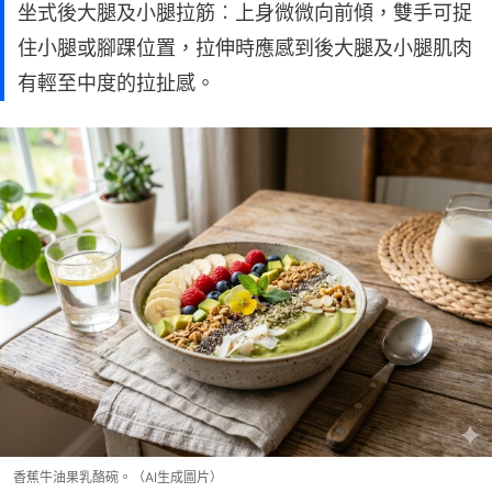
坐式後大腿及小腿拉筋︰上身微微向前傾，雙手可捉
住小腿或腳踝位置，拉伸時應感到後大腿及小腿肌肉
有輕至中度的拉扯感。
香蕉牛油果乳酪碗。（AI生成圖片）