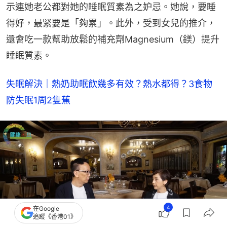
示連她老公都對她的睡眠質素為之妒忌。她說，要睡
得好，最緊要是「夠累」。此外，受到女兒的推介，
還會吃一款幫助放鬆的補充劑Magnesium（鎂）提升
睡眠質素。
失眠解決｜熱奶助眠飲幾多有效？熱水都得？3食物
防失眠1周2隻蕉
4
在Google
追蹤《香港01》