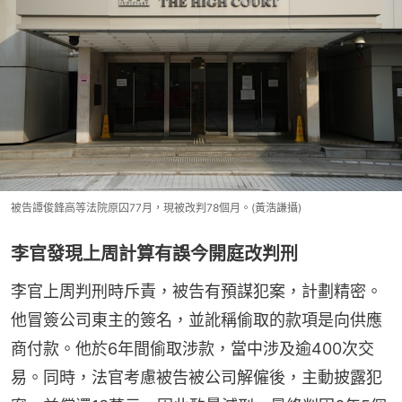
被告譚俊鋒高等法院原囚77月，現被改判78個月。(黃浩謙攝)
李官發現上周計算有誤今開庭改判刑
李官上周判刑時斥責，被告有預謀犯案，計劃精密。
他冒簽公司東主的簽名，並訛稱偷取的款項是向供應
商付款。他於6年間偷取涉款，當中涉及逾400次交
易。同時，法官考慮被告被公司解僱後，主動披露犯