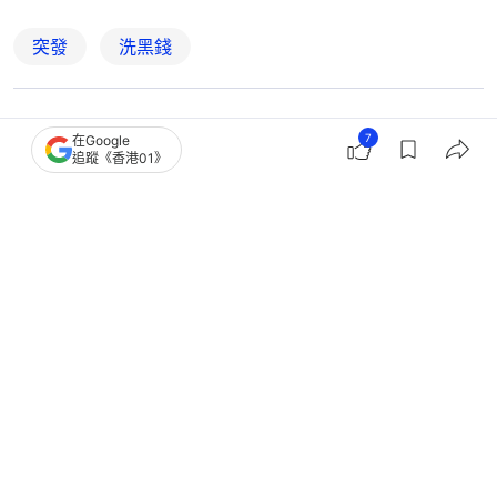
突發
洗黑錢
7
0
0
2
1
7
在Google
追蹤《香港01》
港聞
突發
假冒官員騙案｜43歲家庭主婦被指洗黑
錢 交逾$6800萬「保證金」