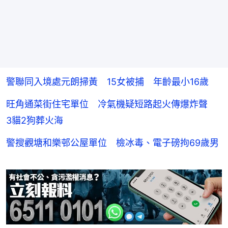
警聯同入境處元朗掃黃 15女被捕 年齡最小16歲
旺角通菜街住宅單位 冷氣機疑短路起火傳爆炸聲
3貓2狗葬火海
警搜觀塘和樂邨公屋單位 檢冰毒、電子磅拘69歲男