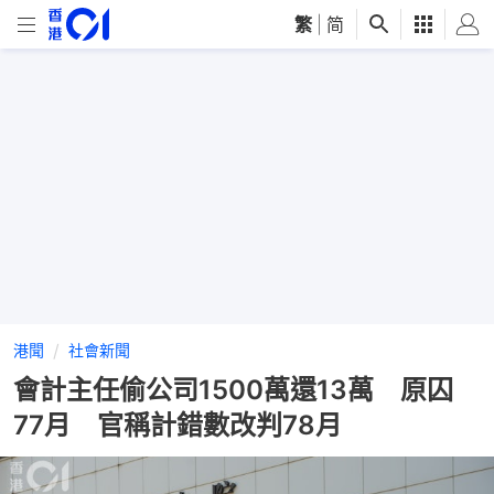
繁
|
简
港聞
社會新聞
會計主任偷公司1500萬還13萬 原囚
77月 官稱計錯數改判78月