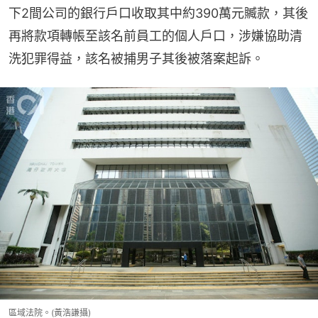
下2間公司的銀行戶口收取其中約390萬元贓款，其後
再將款項轉帳至該名前員工的個人戶口，涉嫌協助清
洗犯罪得益，該名被捕男子其後被落案起訴。
區域法院。(黃浩謙攝)