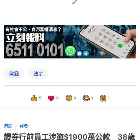
盜竊
法庭
5
0
0
1
1
港聞
突發
證券行前員工涉盜$1900萬公款 38歲