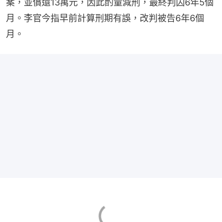
案，並償還13萬元，因此酌量減刑，最終判囚6年5個
月。李官今指早前計算刑期有誤，改判被告6年6個
月。