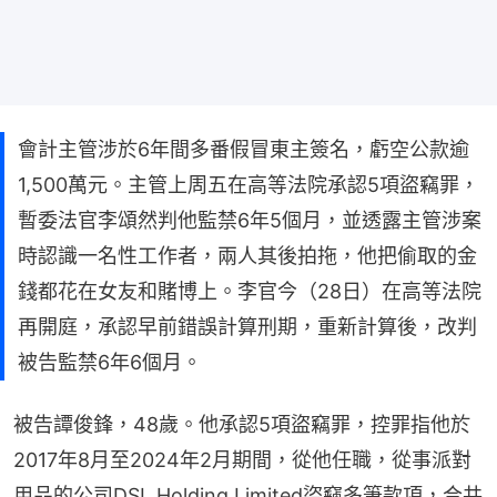
會計主管涉於6年間多番假冒東主簽名，虧空公款逾
1,500萬元。主管上周五在高等法院承認5項盜竊罪，
暫委法官李頌然判他監禁6年5個月，並透露主管涉案
時認識一名性工作者，兩人其後拍拖，他把偷取的金
錢都花在女友和賭博上。李官今（28日）在高等法院
再開庭，承認早前錯誤計算刑期，重新計算後，改判
被告監禁6年6個月。
被告譚俊鋒，48歲。他承認5項盜竊罪，控罪指他於
2017年8月至2024年2月期間，從他任職，從事派對
用品的公司DSL Holding Limited盜竊多筆款項，合共