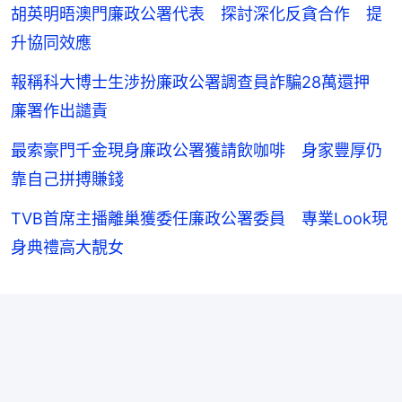
胡英明晤澳門廉政公署代表 探討深化反貪合作 提
升協同效應
報稱科大博士生涉扮廉政公署調查員詐騙28萬還押
廉署作出譴責
最索豪門千金現身廉政公署獲請飲咖啡 身家豐厚仍
靠自己拼搏賺錢
TVB首席主播離巢獲委任廉政公署委員 專業Look現
身典禮高大靚女