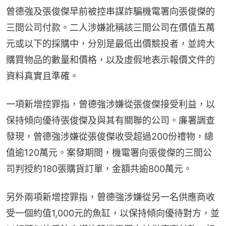
曾德強及張俊傑早前被控串謀詐騙機電署向張俊傑的
三間公司付款。二人涉嫌訛稱該三間公司在價值五萬
元或以下的採購中，分別是最低出價競投者，並誇大
購買物品的數量和價格，以及虛假地表示報價文件的
資料真實且準確。
一項新增控罪指，曾德強涉嫌從張俊傑接受利益，以
保持傾向優待張俊傑及與其有關聯的公司。廉署調查
發現，曾德強涉嫌從張俊傑收受超過200份禮物，總
值逾120萬元。案發期間，機電署向張俊傑的三間公
司判授約180張購貨訂單，金額共逾800萬元。
另外兩項新增控罪指，曾德強涉嫌從另一名供應商收
受一個約值1,000元的魚缸，以保持傾向優待對方，並