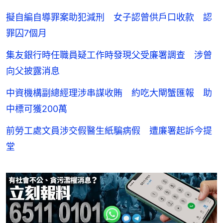
擬自編自導罪案助犯減刑 女子認曾供戶口收款 認
罪囚7個月
集友銀行時任職員疑工作時發現父受廉署調查 涉曾
向父披露消息
中資機構副總經理涉串謀收賄 約吃大閘蟹匯報 助
中標可獲200萬
前勞工處文員涉交假醫生紙騙病假 遭廉署起訴今提
堂