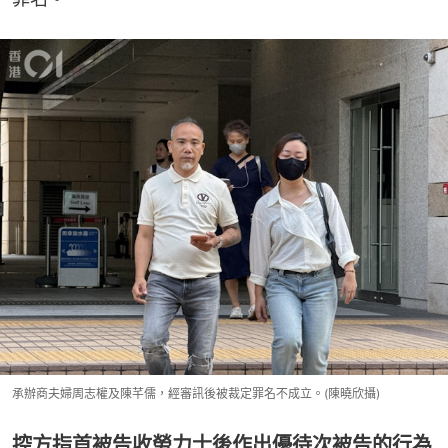
承辦商夫婦周志權及陳芊儒，經審訊後被裁定罪名不成立。(陳曉欣攝)
控方指首被告收勞力士後作出優待次被告的行為