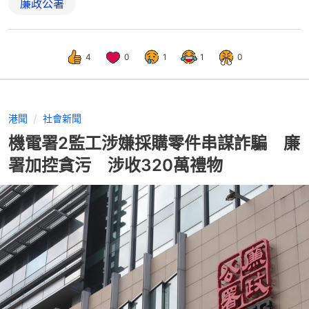
廉政公署
4
0
1
1
0
港聞
社會新聞
機電署2監工涉嫌採購零件串謀詐騙 廉
署加控貪污 涉收320萬禮物