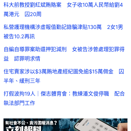
科大前教授劉紅斌賄賂案 女子收10萬人民幣給劉4
萬港元 囚20周
私營護理機構涉虛報值勤記錄騙津貼130萬 2女1男
被告10.2再訊
自編自導罪案助還押犯減刑 女被告涉曾處理犯罪得
益 認罪明求情
住宅賣家涉以$3萬賄地產經紀圖免逾$15萬佣金 囚
半年、緩刑三年
打假波拘19人｜傑志體育會：教練潘文俊停職 配合
執法部門工作