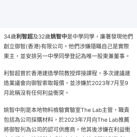
34歲
利智超
及32歲
姚智中
是中學同學，廉署發現他們
創立御智(香港)有限公司。他們涉嫌隱瞞自己是實際
東主，並安排另一中學同學登記為唯一股東兼董事。
利智超曾於香港建造學院教授焊接課程，多次建議建
造業議會向御智索取報價，並涉嫌於2023年7月至9
月訛稱沒有任何利益衝突。
姚智中則是本地物料檢驗實驗室The Lab主管，職責
包括為公司採購材料，於2023年7月向The Lab推薦
將御智列為公司的認可供應商。他其後涉嫌在利益衝