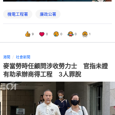
機電工程署
廉政公署
9
0
0
0
1
港聞
社會新聞
麥當勞時任顧問涉收勞力士 官指未證
有助承辦商得工程 3人罪脫