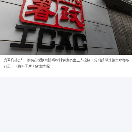
廉署拘捕2人，涉嫌在採購時隱瞞物料供應商由二人操控，分別誤導其僱主以獲取
訂單。（資料圖片 / 蘇煒然攝）