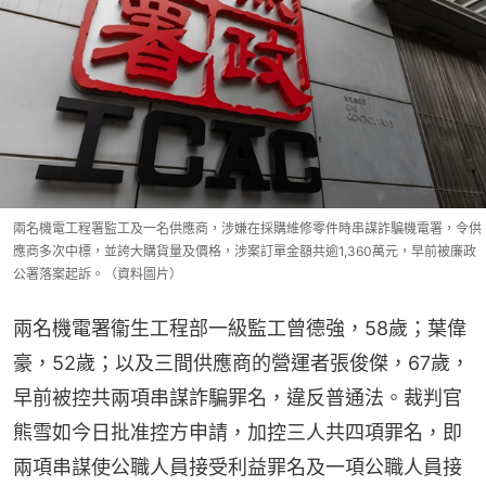
兩名機電工程署監工及一名供應商，涉嫌在採購維修零件時串謀詐騙機電署，令供
應商多次中標，並誇大購貨量及價格，涉案訂單金額共逾1,360萬元，早前被廉政
公署落案起訴。（資料圖片）
兩名機電署衞生工程部一級監工曾德強，58歲；葉偉
豪，52歲；以及三間供應商的營運者張俊傑，67歲，
早前被控共兩項串謀詐騙罪名，違反普通法。裁判官
熊雪如今日批准控方申請，加控三人共四項罪名，即
兩項串謀使公職人員接受利益罪名及一項公職人員接