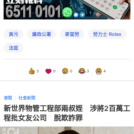
貪污
廉政公署
麥當勞
勞力士 Rolex
法庭
3
0
0
3
4
港聞
社會新聞
新世界物管工程部兩叔姪 涉將2百萬工
程批女友公司 脫欺詐罪