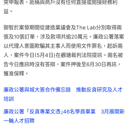
突申報表，訛稱與商戶沒有任何直接或間接財務利
益。
御智於案發期間從建造業議會及The Lab分別取得兩
張及10張訂單，涉及款項共逾20萬元。廉政公署落案
以代理人意圖欺騙其主事人而使用文件罪名，起訴兩
人，案件今日(5月4日)在觀塘裁判法院提訊。兩名被
告今日應訊時沒有答辯，案件押後至6月30日再訊，
獲准保釋。
廉政公署與城大簽合作備忘錄 推動反貪研究及人才
培訓
廉政公署「反貪專業文憑｣46名學員畢業 3月展開新
一輪人才招聘