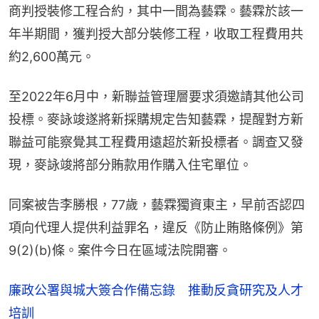
商判授裝修工程合約，其中一間為藝霖。藝霖於該一
年半期間，獲判授大部分裝修工程，收取工程費用共
約2,600萬元。
至2022年6月中，新聯益管理層要求須邀請其他公司
投標。麥詠竣遂將新採購規定告知藝霖，提醒對方新
聯益可能察覺其工程費用遠超於新投標者。調查又發
現，麥詠竣將部分賄款用作購入住宅單位。
同案被告李勝根，77歲，藝霖獨資東主，早前否認四
項向代理人提供利益罪名，違反《防止賄賂條例》第
9(2)(b)條。案件今日在區域法院開審。
廉政公署與城大簽合作備忘錄 推動反貪研究及人才
培訓