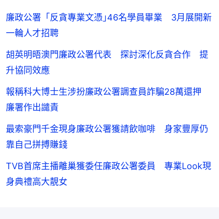
廉政公署「反貪專業文憑｣46名學員畢業 3月展開新
一輪人才招聘
胡英明晤澳門廉政公署代表 探討深化反貪合作 提
升協同效應
報稱科大博士生涉扮廉政公署調查員詐騙28萬還押
廉署作出譴責
最索豪門千金現身廉政公署獲請飲咖啡 身家豐厚仍
靠自己拼搏賺錢
TVB首席主播離巢獲委任廉政公署委員 專業Look現
身典禮高大靚女