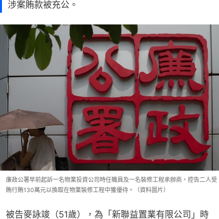
涉案賄款被充公。
廉政公署早前起訴一名物業投資公司時任職員及一名裝修工程承辦商，控告二人受
賄行賄130萬元以換取在物業裝修工程中獲優待。（資料圖片）
被告麥詠竣（51歲），為「新聯益置業有限公司」時