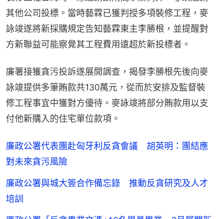
其他公司投標。當時藝霖已獲判授多項裝修工程，麥
詠竣遂將新採購規定告知藝霖東主李勝根，並提醒對
方新聯益可能察覺其工程費用遠超於新投標者。
廉署接獲貪污投訴遂展開調查，揭發李勝根先後向麥
詠竣提供多筆賄款共130萬元，從而於安排及監督裝
修工程事宜中獲對方優待。麥詠竣將部分賄款用以支
付他新購入的住宅單位款項。
廉政公署代表團赴匈牙利反貪會議 胡英明：團結應
對未來貪污風險
廉政公署與城大簽合作備忘錄 推動反貪研究及人才
培訓