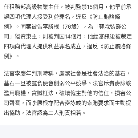
任租務部高級物業主任，被判監禁15個月，他早前承
認四項代理人接受利益罪名，違反《防止賄賂條
例》。同案被告李勝根（76歲），為「藝霖裝飾公
司」獨資東主，則被判囚14個月，他經審訊後被裁定
四項向代理人提供利益罪名成立，違反《防止賄賂條
例》。
法官李慶年判刑時稱，廉潔社會是社會法治的基石，
基石一旦被蠶食便會削弱公平競爭。法官斥責麥詠竣
濫用職權，貪贓枉法，破壞僱主對他的信任，損害公
司聲譽，而李勝根亦配合麥詠竣的索賄要求而主動提
出協助，法官認為二人刑責相若。