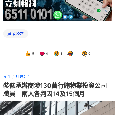
廉政公署
5
0
1
1
0
港聞
社會新聞
裝修承辦商涉130萬行賄物業投資公司
職員 兩人各判囚14及15個月