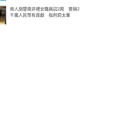
商人胡楚南非禮女職員囚2周 曾捐2
千萬人民幣有貢獻 指刑罰太重