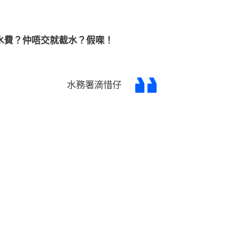
交水費？仲唔交就截水？假㗎！
水務署滴惜仔