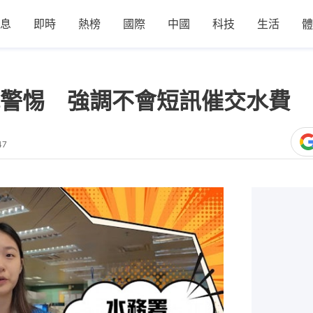
息
即時
熱榜
國際
中國
科技
生活
體
警惕 強調不會短訊催交水費 
47