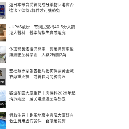
遊日本帶含受管制成分藥物回港會否
違法？須符2條件才可獲豁免
JUPAS放榜｜有網民聲稱40.5分入讀
港大醫科 醫學院指失實或追究
休班警長酒後仍開車 警署撞警車後
繼續駛至科學園 入獄2周罰2萬
宏福苑專家報告相片揭何偉豪黃金戰
衣嚴重火損 或曾長時間觸高溫
:28
觀塘花園大廈重建｜房協料2028年起
清拆兩廈 居民陸續遷至鴻鵠臺
:45
假救生員｜跑馬地豪宅雲暉大廈疑有
救生員用虛假證件 食環署報警