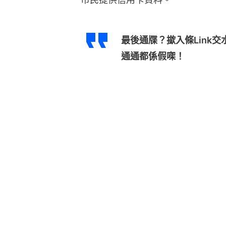
最後通牒？撳入條Link
通通都係假㗎！