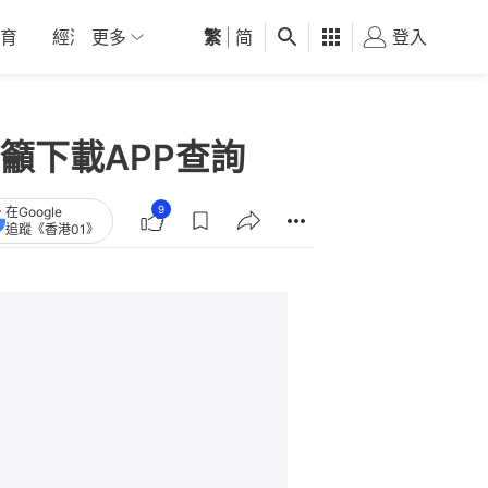
育
經濟
更多
01深圳
繁
觀點
|
简
健康
好食玩飛
登入
女
籲下載APP查詢
9
在Google
追蹤《香港01》