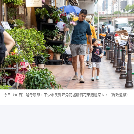
今日（10日）是母親節，不少市民到旺角花墟購買花束贈送家人。（湯致遠攝）