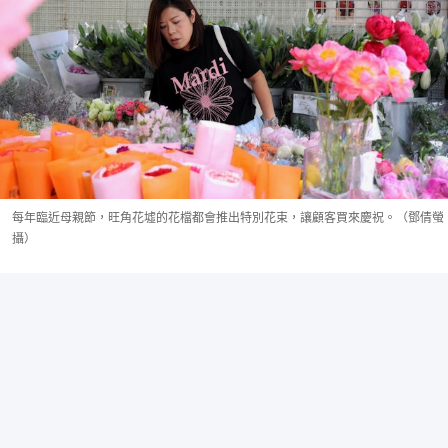
每年臨近母親節，旺角花墟的花檔都會推出特別花束，讓顧客買來慶祝。（鄧倩螢
攝）