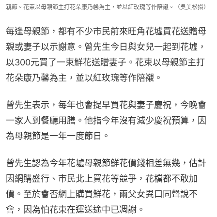
親節。花束以母親節主打花朵康乃馨為主，並以紅玫瑰等作陪襯。（吳美松攝）
每逢母親節，都有不少市民前來旺角花墟買花送贈母
親或妻子以示謝意。曾先生今日與女兒一起到花墟，
以300元買了一束鮮花送贈妻子。花束以母親節主打
花朵康乃馨為主，並以紅玫瑰等作陪襯。
曾先生表示，每年也會提早買花與妻子慶祝，今晚會
一家人到餐廳用膳。他指今年沒有減少慶祝預算，因
為母親節是一年一度節日。
曾先生認為今年花墟母親節鮮花價錢相差無幾，估計
因網購盛行、市民北上買花等競爭，花檔都不敢加
價。至於會否網上購買鮮花，兩父女異口同聲說不
會，因為怕花束在運送途中已凋謝。