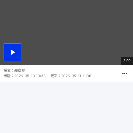
播
放
3:00
總
影
共
片
時
撰文：
賴卓盈
間
出版：
2026-05-10 13:33
更新：
2026-05-11 11:36