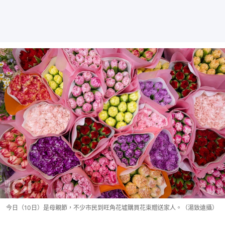
今日（10日）是母親節，不少市民到旺角花墟購買花束贈送家人。（湯致遠攝）