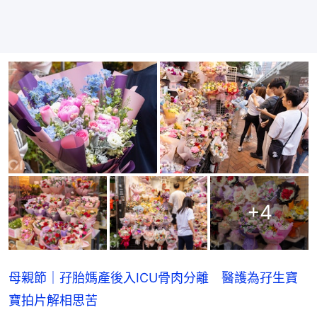
+
4
母親節｜孖胎媽產後入ICU骨肉分離 醫護為孖生寶
寶拍片解相思苦