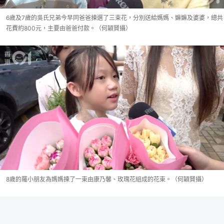
6歲及7歲的吳氏兄弟今早同爸爸揀選了三束花，分別送給媽媽、嫲嫲及婆婆，總共
花費約800元，主要由爸爸付款。（何穎賢攝）
8歲的羅小朋友為媽媽揀了一束由康乃馨、玫瑰花組成的花束。（何穎賢攝）