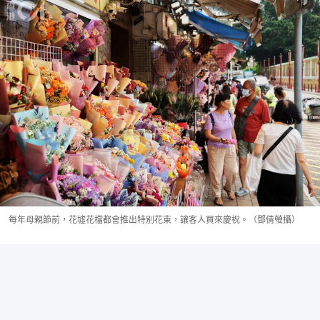
每年母親節前，花墟花檔都會推出特別花束，讓客人買來慶祝。（鄧倩螢攝）