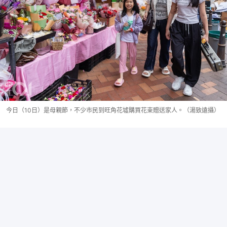
今日（10日）是母親節，不少市民到旺角花墟購買花束贈送家人。（湯致遠攝）