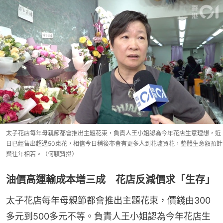
太子花店每年母親節都會推出主題花束，負責人王小姐認為今年花店生意理想，近
日已經售出超過50束花，相信今日稍後亦會有更多人到花墟買花，整體生意額預計
與往年相若。（何穎賢攝）
油價高運輸成本增三成 花店反減價求「生存」
太子花店每年母親節都會推出主題花束，價錢由300
多元到500多元不等。負責人王小姐認為今年花店生