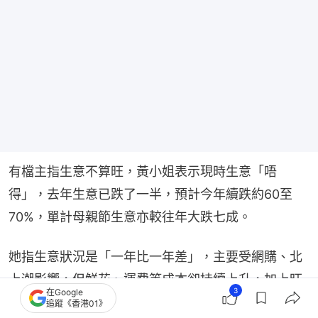
有檔主指生意不算旺，黃小姐表示現時生意「唔
得」，去年生意已跌了一半，預計今年續跌約60至
70%，單計母親節生意亦較往年大跌七成。
她指生意狀況是「一年比一年差」，主要受網購、北
上潮影響，但鮮花、運費等成本卻持續上升，加上旺
3
在Google
角花墟重建等問題，黃小姐稱目前仍在觀望，未來或
追蹤《香港01》