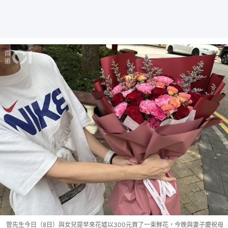
曾先生今日（8日）與女兒提早來花墟以300元買了一束鮮花，今晚與妻子慶祝母