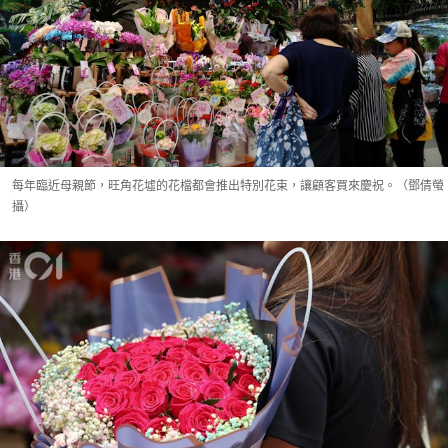
每年臨近母親節，旺角花墟的花檔都會推出特別花束，讓顧客買來慶祝。（鄧倩螢
攝）