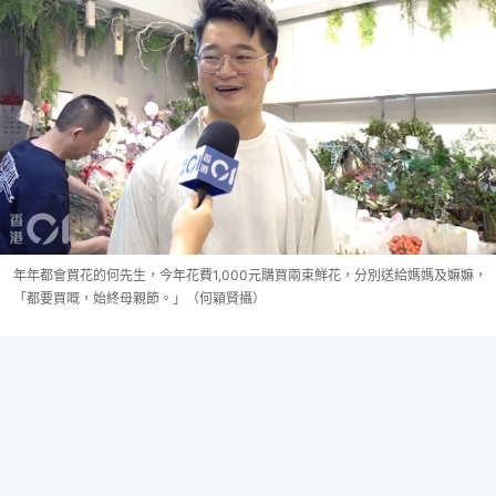
年年都會買花的何先生，今年花費1,000元購買兩束鮮花，分別送給媽媽及嫲嫲，
「都要買嘅，始終母親節。」（何穎賢攝）