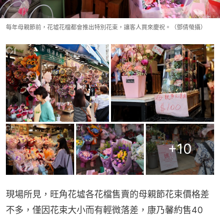
每年母親節前，花墟花檔都會推出特別花束，讓客人買來慶祝。（鄧倩螢攝）
+
10
現場所見，旺角花墟各花檔售賣的母親節花束價格差
不多，僅因花束大小而有輕微落差，康乃馨約售40