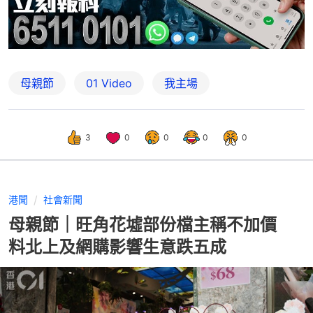
母親節
01 Video
我主場
3
0
0
0
0
港聞
社會新聞
母親節｜旺角花墟部份檔主稱不加價
料北上及網購影響生意跌五成