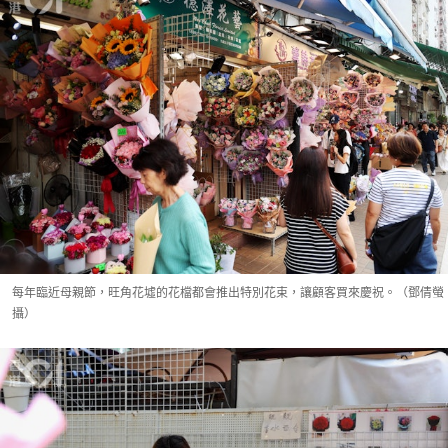
每年臨近母親節，旺角花墟的花檔都會推出特別花束，讓顧客買來慶祝。（鄧倩螢
攝）