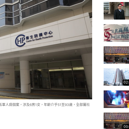
02
伍軍人病個案，涉及6男1女，年齡介乎51至93歲，全部屬社
00