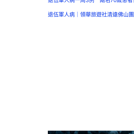
退伍軍人病一周3例 兩名70歲患
退伍軍人病｜領華旅遊社清遠佛山團