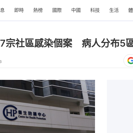
息
即時
熱榜
國際
中國
科技
生活
體
7宗社區感染個案 病人分布5
3