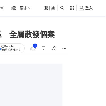
育
經濟
更多
01深圳
繁
觀點
|
简
健康
好食玩飛
登入
女
區 全屬散發個案
1
在Google
追蹤《香港01》