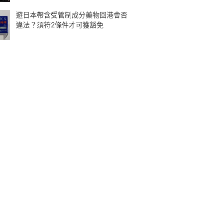
遊日本帶含受管制成分藥物回港會否
違法？須符2條件才可獲豁免