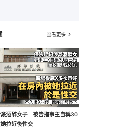
章
查看更多
姦酒醉女子 被告指事主自稱30
被她拉近後性交