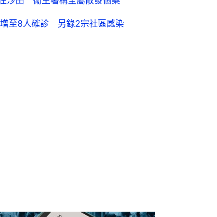
者住沙田 衞生署稱全屬散發個案
增至8人確診 另錄2宗社區感染