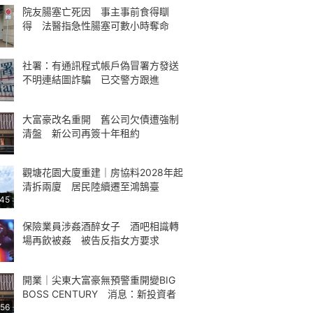
院友腸塞亡死因 事主事前食得瞓
得 法醫指急性腸塞可數小時奪命
社署：有通訊程式帳戶偽冒署方發送
不明連結圖詐騙 已交警方跟進
大富豪改名重開 舊公司欠債遭強制
清盤 新公司再簽十年租約
觀塘花園大廈重建｜房協料2028年起
清拆兩廈 居民陸續遷至鴻鵠臺
:45
保險業員涉姦酒醉女子 酒吧相識轉
場再飲被姦 被告反指女方要求
開業｜尖東大富豪無預警重開變BIG
BOSS CENTURY 消息：新投資者
:56