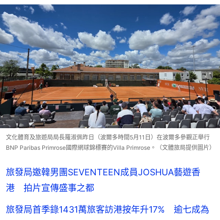
文化體育及旅遊局局長羅淑佩昨日（波爾多時間5月11日）在波爾多參觀正舉行
BNP Paribas Primrose國際網球錦標賽的Villa Primrose。（文體旅局提供圖片）
旅發局邀韓男團SEVENTEEN成員JOSHUA藝遊香
港 拍片宣傳盛事之都
旅發局首季錄1431萬旅客訪港按年升17% 逾七成為