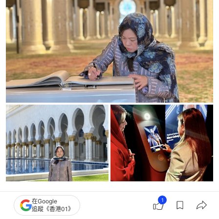
Art Basel吸引高端旅客 可以「世一」機場、
1
在Google
追蹤《香港01》
餐廳等串連