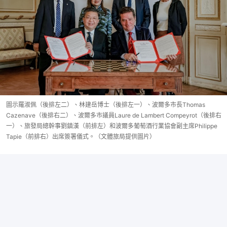
圖示羅淑佩（後排左二）、林建岳博士（後排左一）、波爾多市長Thomas
Cazenave（後排右二）、波爾多市議員Laure de Lambert Compeyrot（後排右
一）、旅發局總幹事劉鎮漢（前排左）和波爾多葡萄酒行業協會副主席Philippe
Tapie（前排右）出席簽署儀式。（文體旅局提供圖片）