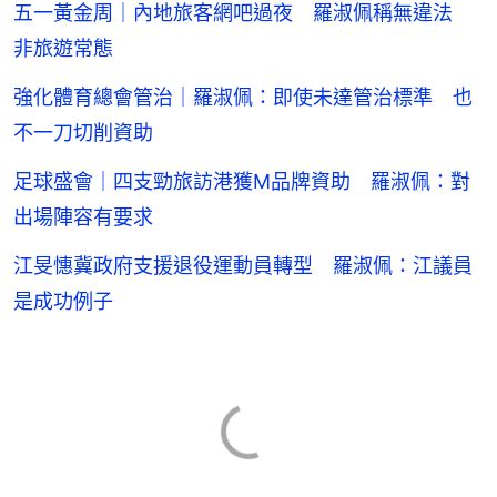
五一黃金周｜內地旅客網吧過夜 羅淑佩稱無違法
非旅遊常態
強化體育總會管治｜羅淑佩：即使未達管治標準 也
不一刀切削資助
足球盛會｜四支勁旅訪港獲M品牌資助 羅淑佩：對
出場陣容有要求
江旻憓冀政府支援退役運動員轉型 羅淑佩：江議員
是成功例子