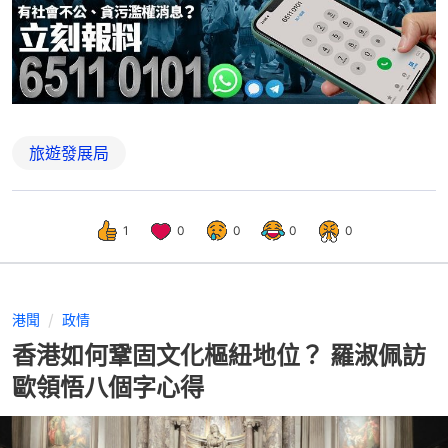
旅遊發展局
1
0
0
0
0
港聞
政情
香港如何鞏固文化樞紐地位？ 羅淑佩訪
歐領悟八個字心得