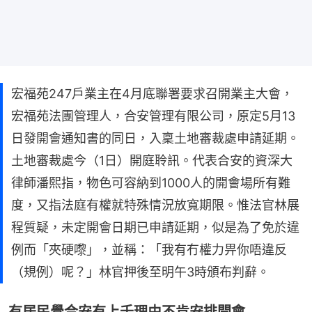
宏福苑247戶業主在4月底聯署要求召開業主大會，
宏福苑法團管理人，合安管理有限公司，原定5月13
日發開會通知書的同日，入稟土地審裁處申請延期。
土地審裁處今（1日）開庭聆訊。代表合安的資深大
律師潘熙指，物色可容納到1000人的開會場所有難
度，又指法庭有權就特殊情況放寬期限。惟法官林展
程質疑，未定開會日期已申請延期，似是為了免於違
例而「夾硬嚟」，並稱：「我有冇權力畀你唔違反
（規例）呢？」林官押後至明午3時頒布判辭。
有居民覺合安有上千理由不肯安排開會