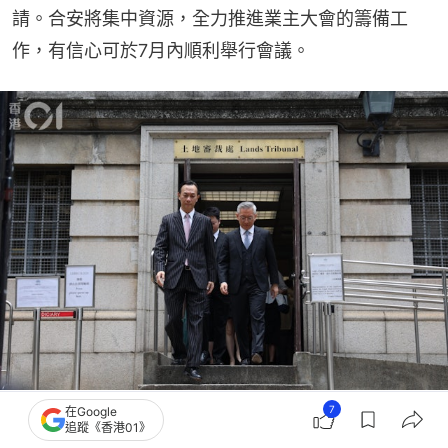
請。合安將集中資源，全力推進業主大會的籌備工
作，有信心可於7月內順利舉行會議。
合安6月26日指已審慎研究土地審裁處的判詞，決定不會就6月2日的判決提出上訴
7
在Google
追蹤《香港01》
申請；圖為代表合安的資深大律師潘熙(左)出席土地審裁處聆訊。(資料圖片/鄭子峰