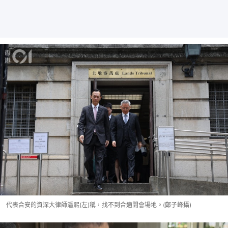
代表合安的資深大律師潘熙(左)稱，找不到合適開會場地。(鄭子峰攝)