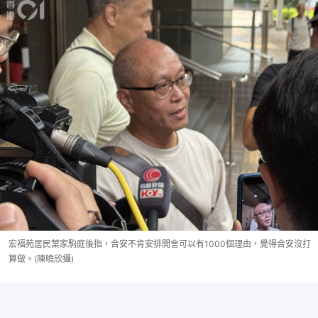
宏福苑居民葉家駒庭後指，合安不肯安排開會可以有1000個理由，覺得合安沒打
算做。(陳曉欣攝)