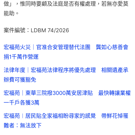
做」，惟同時要顧及法庭是否有權處理，若無亦愛莫
能助。
案件編號：LDBM 74/2026
宏福苑火災｜官准合安管理替代法團 龔如心慈善會
捐1千萬作營運
法律年度｜宏福苑法律程序將優先處理 相關遺產承
辦費可獲豁免
宏福苑｜東華三院撥3000萬安居津貼 最快轉讓業權
一千戶各獲3萬
宏福苑︱居民貼全家福相盼尋家的感覺 帶鮮花悼罹
難者：無法放下