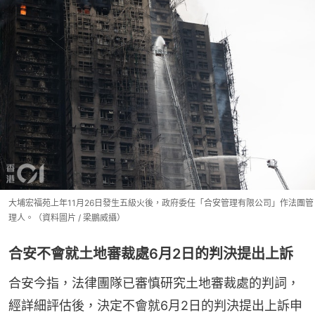
大埔宏福苑上年11月26日發生五級火後，政府委任「合安管理有限公司」作法團管
理人。（資料圖片 / 梁鵬威攝）
合安不會就土地審裁處6月2日的判決提出上訴
合安今指，法律團隊已審慎研究土地審裁處的判詞，
經詳細評估後，決定不會就6月2日的判決提出上訴申