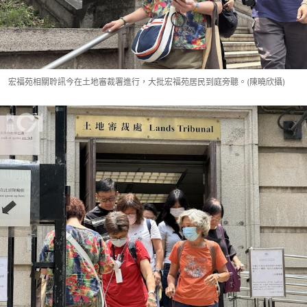
宏福苑相關聆訊今在土地審裁署進行，大批宏福苑居民到庭旁聽。(陳曉欣攝)