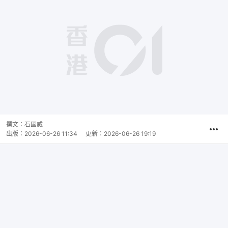
播
放
0:00
總
影
共
片
時
撰文：
石國威
間
出版：
2026-06-26 11:34
更新：
2026-06-26 19:19