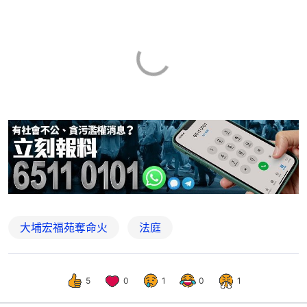
大埔宏福苑奪命火
法庭
5
0
1
0
1