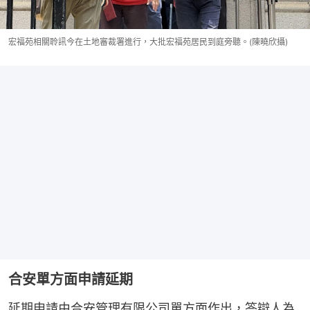
宏福苑相關聆訊今在土地審裁署進行，大批宏福苑居民到庭旁聽。(陳曉欣攝)
合安單方面申請延期
延期申請由合安管理有限公司單方面作出，答辯人為