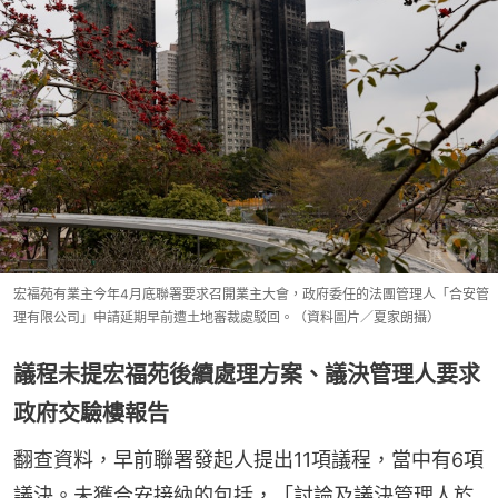
宏福苑有業主今年4月底聯署要求召開業主大會，政府委任的法團管理人「合安管
理有限公司」申請延期早前遭土地審裁處駁回。（資料圖片／夏家朗攝）
議程未提宏福苑後續處理方案、議決管理人要求
政府交驗樓報告
翻查資料，早前聯署發起人提出11項議程，當中有6項
議決。未獲合安接納的包括，「討論及議決管理人於