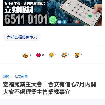
大埔宏福苑奪命火
5
0
1
2
2
港聞
社會新聞
宏福苑業主大會｜合安有信心7月內開
大會不處理業主售業權事宜