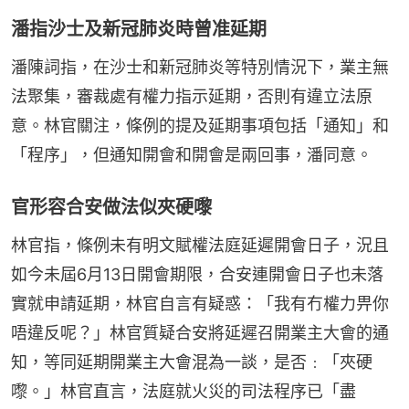
潘指沙士及新冠肺炎時曾准延期
潘陳詞指，在沙士和新冠肺炎等特別情況下，業主無
法聚集，審裁處有權力指示延期，否則有違立法原
意。林官關注，條例的提及延期事項包括「通知」和
「程序」，但通知開會和開會是兩回事，潘同意。
官形容合安做法似夾硬嚟
林官指，條例未有明文賦權法庭延遲開會日子，況且
如今未屆6月13日開會期限，合安連開會日子也未落
實就申請延期，林官自言有疑惑：「我有冇權力畀你
唔違反呢？」林官質疑合安將延遲召開業主大會的通
知，等同延期開業主大會混為一談，是否﹕「夾硬
嚟。」林官直言，法庭就火災的司法程序已「盡