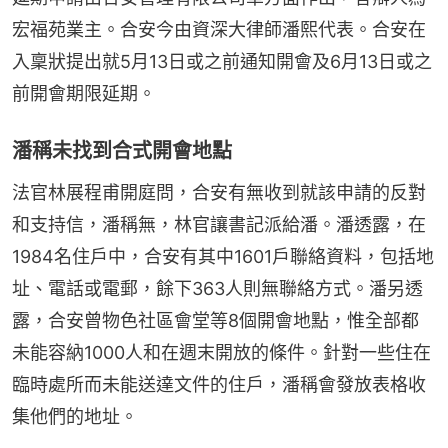
宏福苑業主。合安今由資深大律師潘熙代表。合安在
入稟狀提出就5月13日或之前通知開會及6月13日或之
前開會期限延期。
潘稱未找到合式開會地點
法官林展程甫開庭問，合安有無收到就該申請的反對
和支持信，潘稱無，林官讓書記派給潘。潘透露，在
1984名住戶中，合安有其中1601戶聯絡資料，包括地
址、電話或電郵，餘下363人則無聯絡方式。潘另透
露，合安曾物色社區會堂等8個開會地點，惟全部都
未能容納1000人和在週末開放的條件。針對一些住在
臨時處所而未能送達文件的住戶，潘稱會發放表格收
集他們的地址。