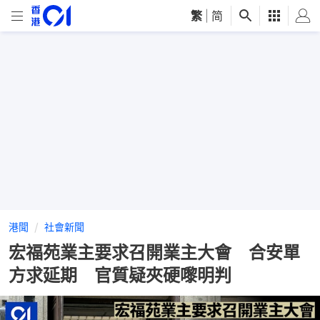
繁
|
简
港聞
社會新聞
宏福苑業主要求召開業主大會 合安單
方求延期 官質疑夾硬嚟明判