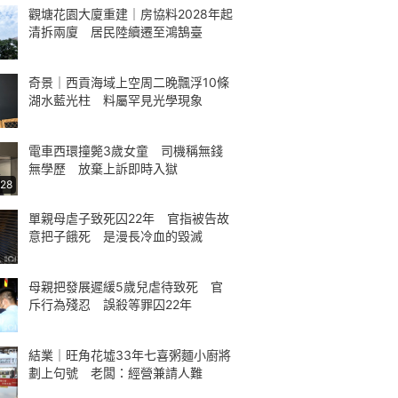
觀塘花園大廈重建｜房協料2028年起
清拆兩廈 居民陸續遷至鴻鵠臺
奇景｜西貢海域上空周二晚飄浮10條
湖水藍光柱 料屬罕見光學現象
電車西環撞斃3歲女童 司機稱無錢
無學歷 放棄上訴即時入獄
:28
單親母虐子致死囚22年 官指被告故
意把子餓死 是漫長冷血的毀滅
母親把發展遲緩5歲兒虐待致死 官
斥行為殘忍 誤殺等罪囚22年
結業｜旺角花墟33年七喜粥麵小廚將
劃上句號 老闆：經營兼請人難