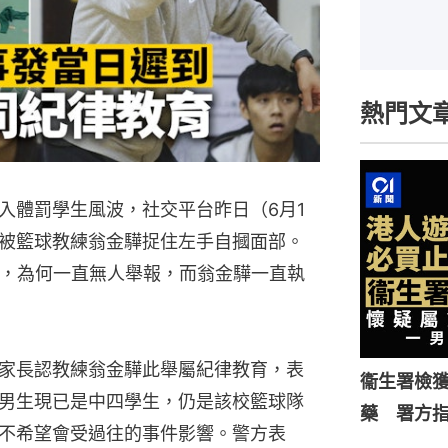
熱門文
入體罰學生風波，社交平台昨日（6月1
被籃球教練翁金驊捉住左手自摑面部。
年前，為何一直無人舉報，而翁金驊一直執
家長認教練翁金驊此舉屬紀律教育，表
衞生署檢獲
男生現已是中四學生，仍是該校籃球隊
藥 署方
不希望會受過往的事件影響。警方表