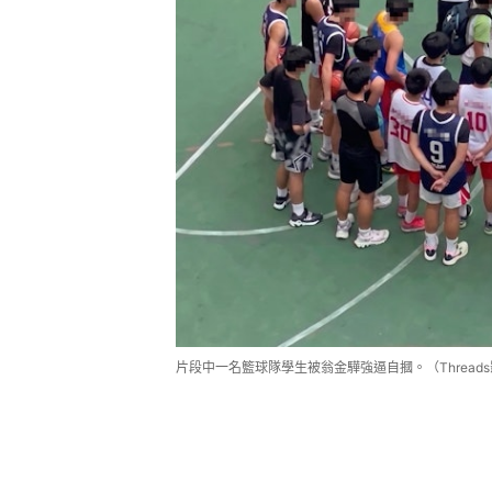
片段中一名籃球隊學生被翁金驊強逼自摑。（Thread