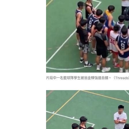
片段中一名籃球隊學生被翁金驊強逼自摑。（Thread