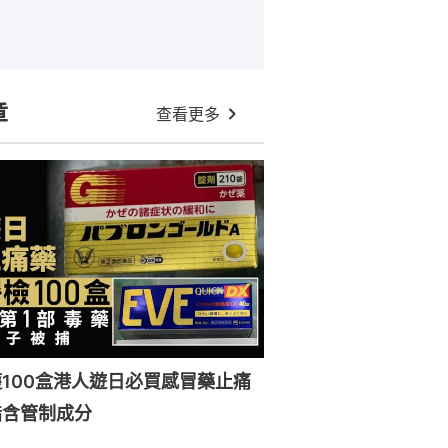
章
查看更多
100盒港人遊日必買感冒藥止痛
指含管制成分