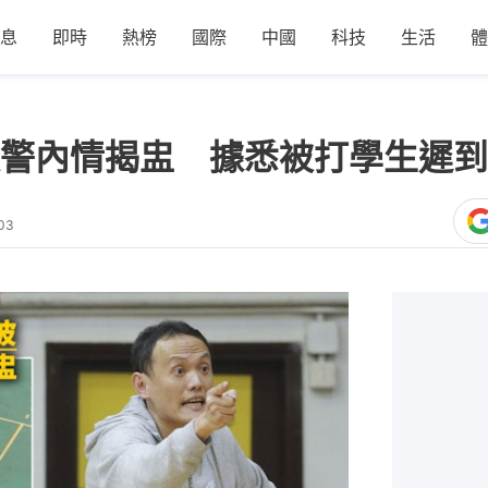
息
即時
熱榜
國際
中國
科技
生活
體
警內情揭盅 據悉被打學生遲到
03