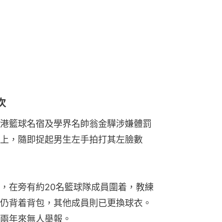
次
港籃球名宿及學界名帥翁金驊涉嫌體罰
上，隨即捉起男生左手拍打其左臉數
，在旁有約20名籃球隊成員圍着，教練
仍背着背包，其他成員則已更換球衣。
兩年來無人舉報。