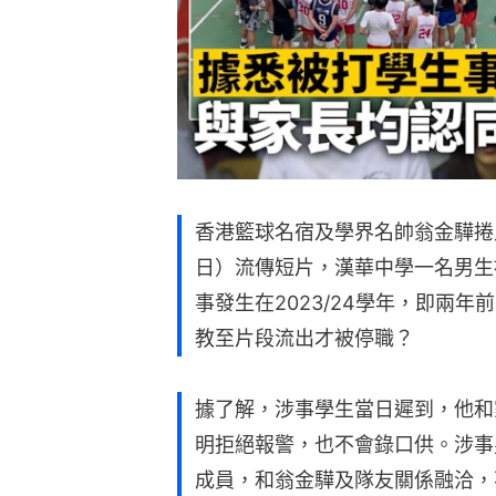
香港籃球名宿及學界名帥翁金驊捲
日）流傳短片，漢華中學一名男生
事發生在2023/24學年，即兩
教至片段流出才被停職？
據了解，涉事學生當日遲到，他和
明拒絕報警，也不會錄口供。涉事
成員，和翁金驊及隊友關係融洽，