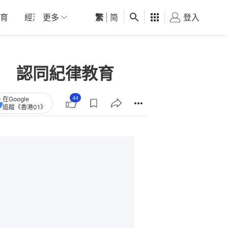
育
經濟
更多
01深圳
繁
觀點
|
简
健康
好食玩飛
登入
女
 認同紀律教育
44
在Google
追蹤《香港01》