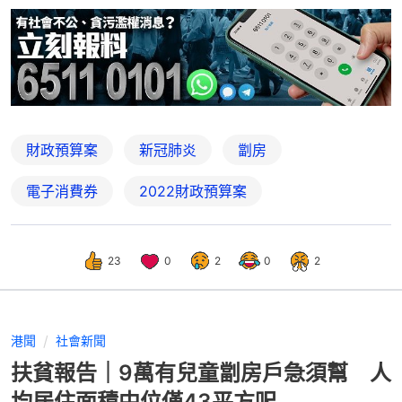
財政預算案
新冠肺炎
劏房
電子消費券
2022財政預算案
23
0
2
0
2
港聞
社會新聞
扶貧報告｜9萬有兒童劏房戶急須幫 人
均居住面積中位僅43平方呎