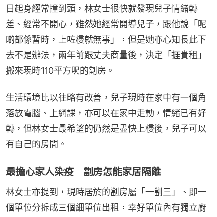
日起身經常撞到頭，林女士很快就發現兒子情緒轉
差、經常不開心，雖然她經常開導兒子，跟他說「呢
啲都係暫時，上咗樓就無事」，但是她亦心知長此下
去不是辦法，兩年前跟丈夫商量後，決定「捱貴租」
搬來現時110平方呎的劏房。
生活環境比以往略有改善，兒子現時在家中有一個角
落放電腦、上網課，亦可以在家中走動，情緒已有好
轉，但林女士最希望的仍然是盡快上樓後，兒子可以
有自己的房間。
最擔心家人染疫 劏房怎能家居隔離
林女士亦提到，現時居於的劏房屬「一劏三」、即一
個單位分拆成三個細單位出租，幸好單位內有獨立廚