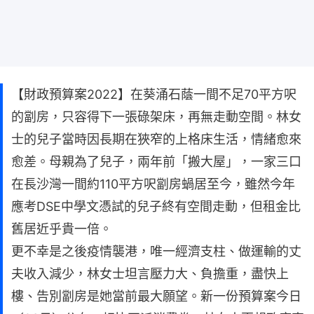
【財政預算案2022】在葵涌石蔭一間不足70平方呎
的劏房，只容得下一張碌架床，再無走動空間。林女
士的兒子當時因長期在狹窄的上格床生活，情緒愈來
愈差。母親為了兒子，兩年前「搬大屋」，一家三口
在長沙灣一間約110平方呎劏房蝸居至今，雖然今年
應考DSE中學文憑試的兒子終有空間走動，但租金比
舊居近乎貴一倍。
更不幸是之後疫情襲港，唯一經濟支柱、做運輸的丈
夫收入減少，林女士坦言壓力大、負擔重，盡快上
樓、告別劏房是她當前最大願望。新一份預算案今日