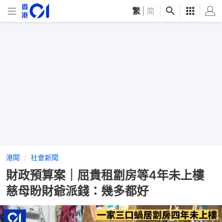
繁
|
简
港聞
社會新聞
財政預算案｜屈貴租劏房等4年未上樓
慈母盼財爺派錢：幾多都好