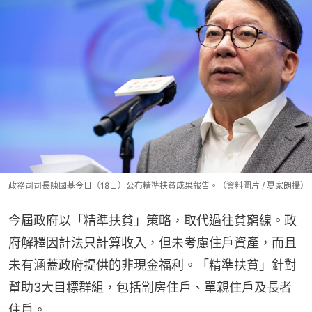
政務司司長陳國基今日（18日）公布精準扶貧成果報告。（資料圖片 / 夏家朗攝）
今屆政府以「精準扶貧」策略，取代過往貧窮線。政
府解釋因計法只計算收入，但未考慮住戶資產，而且
未有涵蓋政府提供的非現金福利。「精準扶貧」針對
幫助3大目標群組，包括劏房住戶、單親住戶及長者
住戶。