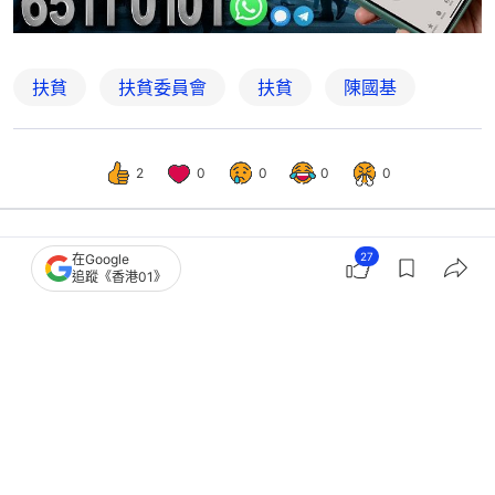
扶貧
扶貧委員會
扶貧
陳國基
2
0
0
0
0
27
在Google
熱話
開罐
追蹤《香港01》
港女生遭母情勒硬索一半人工！爆非同
住且學費自理真相獲網民力撐