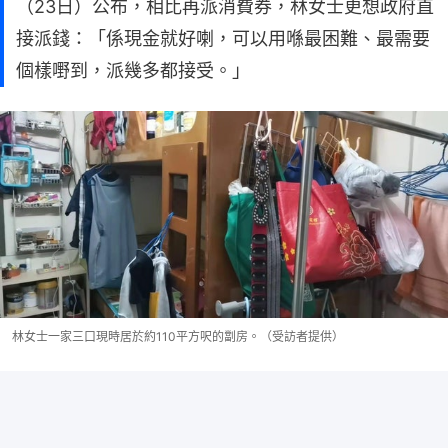
（23日）公布，相比再派消費券，林女士更想政府直
接派錢：「係現金就好喇，可以用喺最困難、最需要
個樣嘢到，派幾多都接受。」
林女士一家三口現時居於約110平方呎的劏房。（受訪者提供）