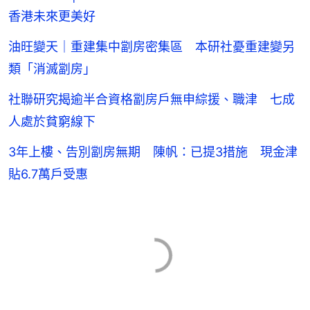
香港未來更美好
油旺變天｜重建集中劏房密集區 本研社憂重建變另
類「消滅劏房」
社聯研究揭逾半合資格劏房戶無申綜援、職津 七成
人處於貧窮線下
3年上樓、告別劏房無期 陳帆：已提3措施 現金津
貼6.7萬戶受惠