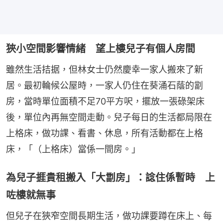
狹小空間影響情緒 望上樓兒子有個人房間
雖然生活拮据，但林女士仍然慶幸一家人搬來了新
居。最初輪候公屋時，一家人仍住在葵涌石蔭的劏
房，當時單位面積不足70平方呎，擺放一張碌架床
後，單位內再無空間走動。兒子每日的生活都局限在
上格床，做功課、看書、休息，所有活動都在上格
床，「（上格床）當係一間房。」
為兒子捱貴租搬入「大劏房」：諗住係暫時 上
咗樓就無事
但兒子在狹窄空間長期生活，做功課要蹲在床上、每