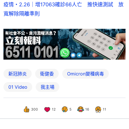
疫情・2.26｜增17063確診66人亡 推快速測試 放
寬解除隔離準則
新冠肺炎
衛健委
Omicron變種病毒
01 Video
我主場
300
12
5
16
11