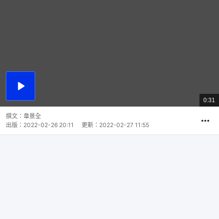
播
放
0:31
總
影
共
片
時
撰文：
韋景全
間
出版：
2022-02-26 20:11
更新：
2022-02-27 11:55