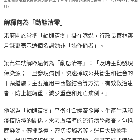
國家衞健委新冠疫情應對處置工作領導小組專家組組長梁萬年。（資料圖片 / 中新
社）
解釋何為「動態清零」
港府關於常把「動態清零」掛在嘴邊，行政長官林鄭
月娥更表示這個名詞她非「始作俑者」。
梁萬年就解釋過何為「動態清零」：「及時主動發現
傳染源；一旦發現病例，快速採取公共衞生和社會的
干預措施；主要運用中西醫結合等方法，有效救治患
者，防止輕轉重，減少重症和死亡病例。」
他認為「動態清零」平衡社會經濟發展、生產生活和
疫情防控的關係，需考慮精準的流行病學調查，包括
感染源、傳播路徑、密切接觸者等，運用大數據手