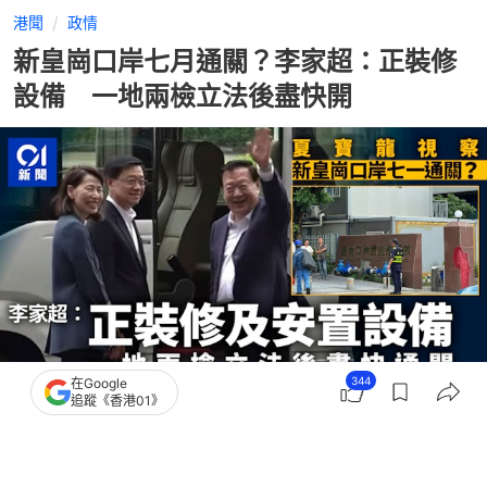
港聞
政情
新皇崗口岸七月通關？李家超：正裝修
設備 一地兩檢立法後盡快開
344
在Google
追蹤《香港01》
撰文：
潘耀昇
出版：
2026-06-17 19:05
更新：
2026-06-17 19:42