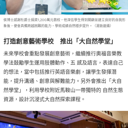
侯博⼠感謝杜爵⼠捐資1,200萬元救校，他深信學⽣得到關顧並建立良好的自我形
象後，便會具備跨越困難的能⼒，學術成績自然穩步提升。（湯致遠攝）
打造創意藝術學校 推出「⼤自然學堂」
未來學校會重點發展創意藝術，繼續推⾏奧福音樂教
學法鼓勵學⽣運用肢體動作、五 感及語⾔，表達自⼰
的想法，當中包括推⾏英語音樂劇，讓學⽣發揮潛
能，提升溝通、創意與解難能⼒。另外會推出「⼤自
然學堂」，利用學校附近馬鞍⼭⼀帶獨特的 自然⽣態
資源，設計沉浸式⼤自然探索課程。