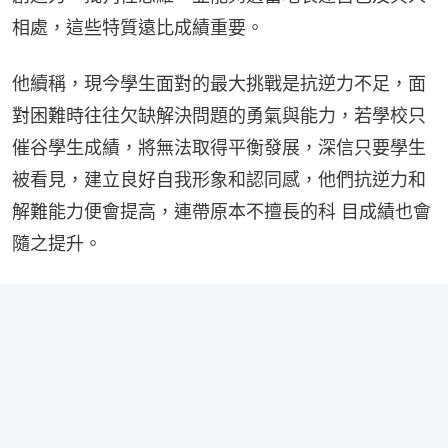
相處，這些特質遠比成績重要。
他續稱，現今學⽣面對的最⼤挑戰是抗逆⼒不⾜，面
對困難時往往⽋缺解決問題的勇氣與能⼒，若學校只
催⾕學⽣成績，將無法取得平衡發展，深信只要學⽣
被看見，建立良好自我形象和認同感，他們抗逆⼒和
解難能⼒便會提⾼，連帶原本不擅長的科 目成績也會
隨之提升。