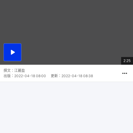
播
放
2:25
總
影
共
片
時
撰文：
江麗盈
間
出版：
2022-04-18 08:00
更新：
2022-04-18 08:38