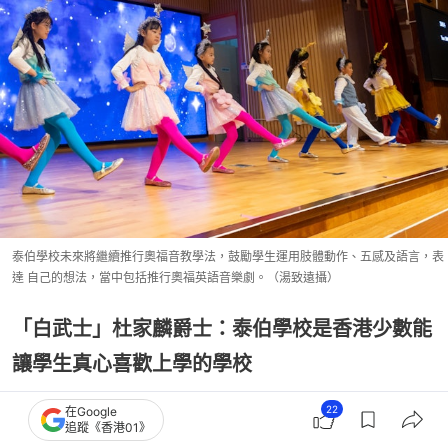
泰伯學校未來將繼續推⾏奧福音教學法，鼓勵學⽣運用肢體動作、五感及語⾔，表
達 自⼰的想法，當中包括推⾏奧福英語音樂劇。（湯致遠攝）
「白武⼠」杜家麟爵⼠：泰伯學校是香港少數能
讓學⽣真⼼喜歡上學的學校
22
在Google
追蹤《香港01》