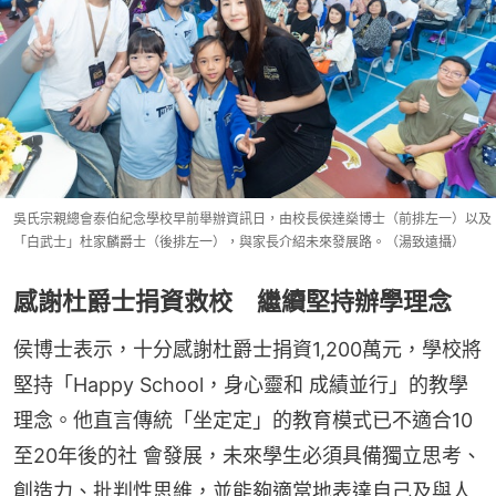
吳⽒宗親總會泰伯紀念學校早前舉辦資訊日，由校長侯達燊博⼠（前排左⼀）以及
「白武⼠」杜家麟爵⼠（後排左⼀），與家長介紹未來發展路。（湯致遠攝）
感謝杜爵⼠捐資救校 繼續堅持辦學理念
侯博士表示，⼗分感謝杜爵⼠捐資1,200萬元，學校將
堅持「Happy School，身⼼靈和 成績並⾏」的教學
理念。他直⾔傳統「坐定定」的教育模式已不適合10
⾄20年後的社 會發展，未來學⽣必須具備獨立思考、
創造⼒、批判性思維，並能夠適當地表達自⼰及與⼈