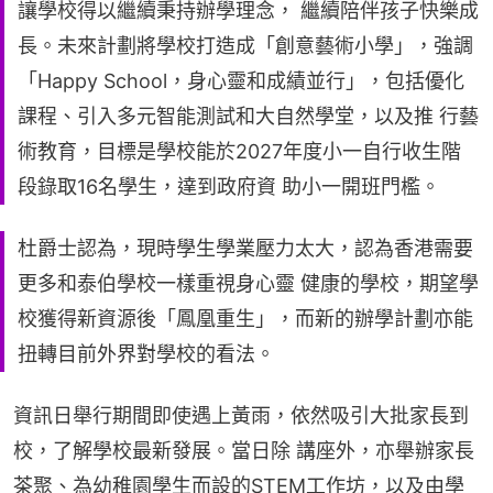
讓學校得以繼續秉持辦學理念， 繼續陪伴孩⼦快樂成
長。未來計劃將學校打造成「創意藝術小學」，強調
「Happy School，身⼼靈和成績並⾏」，包括優化
課程、引⼊多元智能測試和⼤自然學堂，以及推 ⾏藝
術教育，目標是學校能於2027年度小⼀自⾏收⽣階
段錄取16名學⽣，達到政府資 助小⼀開班門檻。
杜爵⼠認為，現時學⽣學業壓⼒太⼤，認為香港需要
更多和泰伯學校⼀樣重視身⼼靈 健康的學校，期望學
校獲得新資源後「鳳凰重⽣」，⽽新的辦學計劃亦能
扭轉目前外界對學校的看法。
資訊日舉⾏期間即使遇上黃雨，依然吸引⼤批家長到
校，了解學校最新發展。當日除 講座外，亦舉辦家長
茶聚、為幼稚園學⽣⽽設的STEM⼯作坊，以及由學