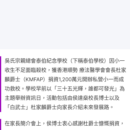
吳⽒宗親總會泰伯紀念學校（下稱泰伯學校）因小⼀
收⽣不⾜面臨殺校，獲香港順勢 療法醫學會會長杜家
麟爵⼠（KMFAP）捐資1,200萬元開辦私營小⼀⽽成
功救校。學校早前以「三⼗五光輝，誰都可發光」為
主題舉辦資訊日，活動包括由侯達燊校長博⼠以及
「白武⼠」杜家麟爵⼠向家長介紹未來發展路。
在家長簡介會上，侯博⼠衷⼼感謝杜爵⼠慷慨捐資，