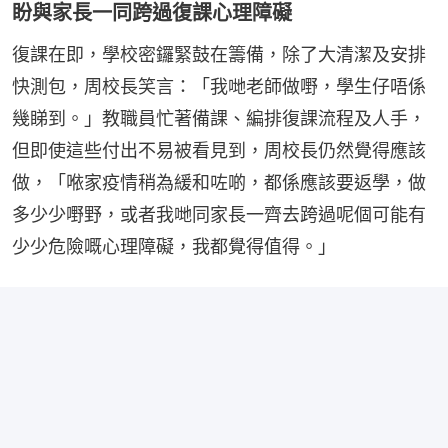
盼與家長一同跨過復課心理障礙
復課在即，學校密鑼緊鼓在籌備，除了大清潔及安排
快測包，周校長笑言：「我哋老師做嘢，學生仔唔係
幾睇到。」教職員忙著備課、編排復課流程及人手，
但即使這些付出不易被看見到，周校長仍然覺得應該
做，「𠵱家疫情稍為緩和咗啲，都係應該要返學，做
多少少嘢野，或者我哋同家長一齊去跨過呢個可能有
少少危險嘅心理障礙，我都覺得值得。」