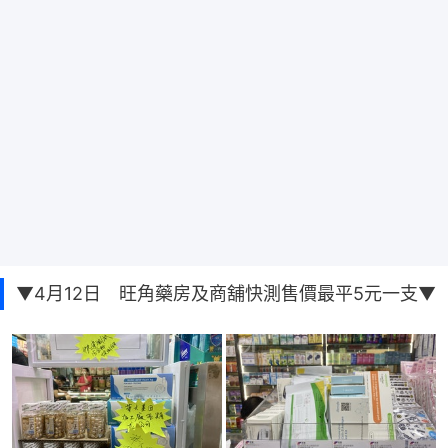
▼4月12日 旺角藥房及商舖快測售價最平5元一支▼