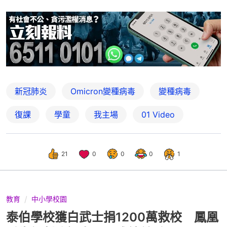
新冠肺炎
Omicron變種病毒
變種病毒
復課
學童
我主場
01 Video
21
0
0
0
1
教育
中小學校園
泰伯學校獲白武士捐1200萬救校 鳳凰