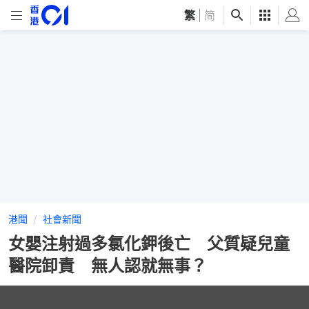
繁
|
简
港聞
社會新聞
女嬰注射過多氯化鉀後亡 父質疑兒童
醫院卸責 無人認就無事？