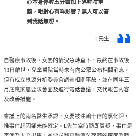
心本身停咗五分鐘加上落咗咁重
藥，咁對心有咩影響？無人可以答
到我話無嘢。
L先生
自醫療事故後，女嬰的情況急轉直下，最終在事故後
13日離世，兒童醫院當時未有向公眾公布相關消息，
但有成立根源分析委員會調查相關事故，並在同年三
月底應家屬要求會面及進行電話會議，交代報告內容
及改善措施。
會議上的兩名醫生承認，女嬰被注輸十倍的氯化鉀，
惟事件起因卻未能確定。L先生當時隨即質疑，事件是
否涉及人為出錯，並要求翻查輸液泵落藥的速度及時