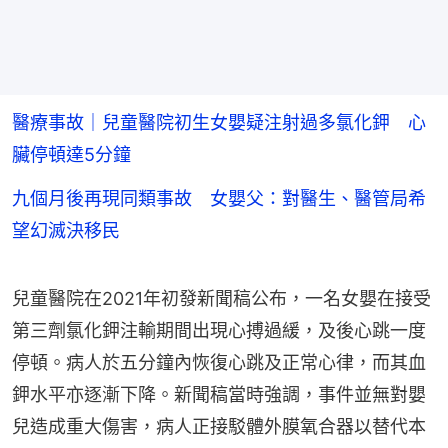
醫療事故｜兒童醫院初生女嬰疑注射過多氯化鉀 心
臟停頓達5分鐘
九個月後再現同類事故 女嬰父：對醫生、醫管局希
望幻滅決移民
兒童醫院在2021年初發新聞稿公布，一名女嬰在接受
第三劑氯化鉀注輸期間出現心搏過緩，及後心跳一度
停頓。病人於五分鐘內恢復心跳及正常心律，而其血
鉀水平亦逐漸下降。新聞稿當時強調，事件並無對嬰
兒造成重大傷害，病人正接駁體外膜氧合器以替代本