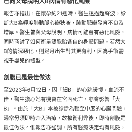
已向父母說明大B病情有惡化風險
報告亦指出，在懷孕約21週時，醫生透過超聲波，診
斷大B為輕度肺動脈心瓣狹窄，肺動脈瓣發育不良及
增厚。醫生曾與父母說明，病情可能會有惡化風險，
同時商討了如何衡量雙胞胎各自的身體問題。若然大
B的情況惡化，則足月出生對其更有利，因為手術需
視乎嬰兒的體型。
剖腹已是最佳做法
至2023年6月12日，因「細B」的心跳緩慢，血流不
佳，醫生擔心她有機會在宮內死亡，亦會影響「大
B」。由於「大B」本被診斷為輕至中度的心臟問題，
通常毋須即時介入治療，故權衡利弊後，即時剖腹是
最佳做法。惟報告亦強調，所有醫療決定均有風險，