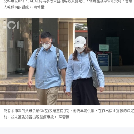
兒科專家Khair JALAL認為事故未直接導致女嬰死亡，但若能及早告知父母，會給
人較透明的觀感。(陳蓉攝)
死者余沛霏的父母余炳恒(左)及羅嘉倩(右)，他們早前供稱，在作出停止搶救的決定
前，並未獲告知曾出現醫療事故。(陳蓉攝)