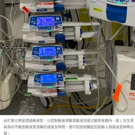
由於氯化鉀是透過輸液泵，以控制輸液滴數或輸液流速注輸患者體內，故Ｌ先生質
疑為何不翻查輸液泵落藥的速度及時間，便可知道相關起因是輸入錯誤或是稀釋出
錯。