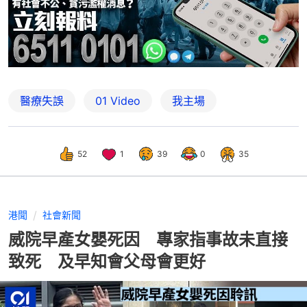
醫療失誤
01 Video
我主場
52
1
39
0
35
港聞
社會新聞
威院早產女嬰死因 專家指事故未直接
致死 及早知會父母會更好