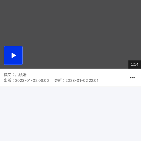
播
放
1:14
總
影
共
片
時
撰文：
呂穎姍
間
出版：
2023-01-02 08:00
更新：
2023-01-02 22:01