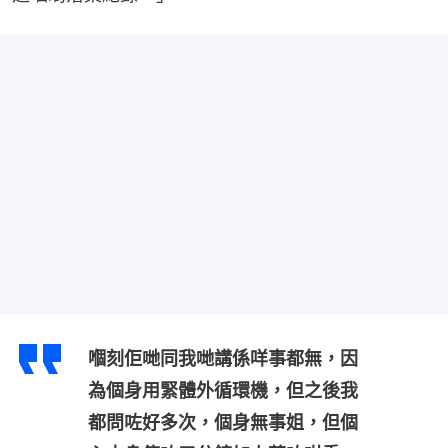
嗰刻佢哋同我哋講係咩事都無，因
為個身用緊體外循環機，但之後我
都問咗好多次，個身無事姐，但個