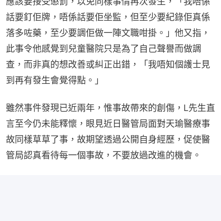
應該要接受懲罰，以免同樣事情再次發生，「我唔係
話要釘佢牌，唔係話要佢坐監，但至少要紀錄佢真係
落多咗藥，至少要調佢做一陣文職咁掛。」他又指，
此事令他感覺到兒童醫院只是為了自己聲譽而做調
查，而非真的想改善或糾正出錯，「我唔知個護士見
到再有發生會覺得點。」
雖然事件發現已近兩年，惟事故帶來的創傷，L先生直
言至今仍未能釋懷，眼見近日醫管局面對天瑜醫療事
故同樣草草了事，故期望透過公開自身經歷，促使醫
管局認真看待每一個事故，不要放過改進的機會。