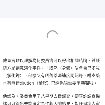
他直言難以理解為何委員會可以得出相關結論，質疑
院方是刻意淡化事件，「既然（身體）唔會自己多咗
（氯化鉀），部機又有哂落藥嘅速度同紀錄，咁支藥
水有無錯dilution（稀釋）已經係唔需要爭議㗎啦。」
他認為，委員會用了八星期去做調查，卻容許調查機
構可以得出未能確定事件起因的結果，對任何病人家