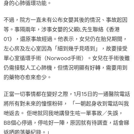
身的心肺循環功能。
不過，院方一直未有公布女嬰其後的情況、事故起因
等。事隔兩年，涉事女嬰的父親L先生聯絡《香港
01》，還原事故經過。他表示，女兒仍在胎兒期間，
左心房及左心室因為「細到幾乎見唔到」，故要接受
單心室循環手術（Norwood手術）。女兒在手術後雖
仍需接駁人工心肺機，但情況明顯有好轉，需要用到
的藥物亦愈來愈少。
正當一切事情都在變好之際，1月15日的一通醫院電話
將所有對未來的憧憬粉碎， 「一朝起身收到電話叫我
哋返去。 佢哋就同我哋講發生咗一單事故／失誤，
BB個心停過，停咗好一陣，原因就有待調查，話會睇
返哂啲落藥紀錄。」