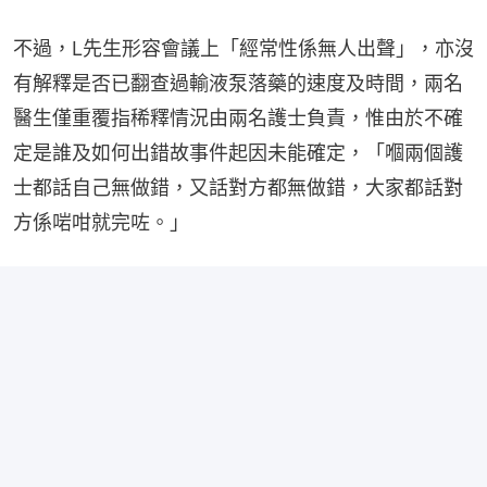
不過，L先生形容會議上「經常性係無人出聲」，亦沒
有解釋是否已翻查過輸液泵落藥的速度及時間，兩名
醫生僅重覆指稀釋情況由兩名護士負責，惟由於不確
定是誰及如何出錯故事件起因未能確定，「嗰兩個護
士都話自己無做錯，又話對方都無做錯，大家都話對
方係啱咁就完咗。」