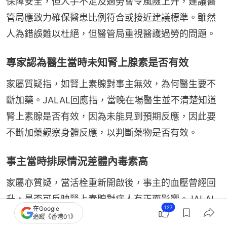
保障安全，但人手不足及過勞會令風險上升，建議醫
管局應致力確保醫患比例符合或接近建議標準。雖然
人為錯誤難以杜絕，但醫管局重視醫護過勞的問題。
專家認為醫生當時未知腎上腺素是否有效
家屬質疑指，如腎上素腺對事主無效，為何醫生要不
斷加藥。JALAL回應指，當晚在場醫生並不清楚知道
腎上素腺是否有效，因為未能見到預期反應，因此要
不斷加藥觀察身體反應，以判斷藥物是否有效。
事主當時排尿情況差體內毒素高
家屬亦質疑，當活栓重新開啟後，事主的血壓曾經回
升，是否可反映腎上素腺對病人有正面影響。JALAL
127
在Google
解釋，不能單憑血壓反映循環情況 ，事主當時排尿情
追蹤《香港01》