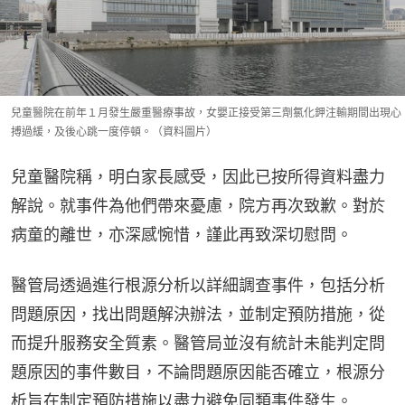
兒童醫院在前年１月發生嚴重醫療事故，女嬰正接受第三劑氯化鉀注輸期間出現心
搏過緩，及後心跳一度停頓。（資料圖片）
兒童醫院稱，明白家長感受，因此已按所得資料盡力
解說。就事件為他們帶來憂慮，院方再次致歉。對於
病童的離世，亦深感惋惜，謹此再致深切慰問。
醫管局透過進行根源分析以詳細調查事件，包括分析
問題原因，找出問題解決辦法，並制定預防措施，從
而提升服務安全質素。醫管局並沒有統計未能判定問
題原因的事件數目，不論問題原因能否確立，根源分
析旨在制定預防措施以盡力避免同類事件發生。