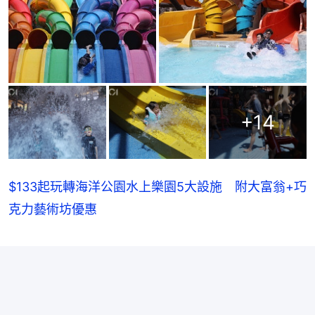
+
14
$133起玩轉海洋公園水上樂園5大設施 附大富翁+巧
克力藝術坊優惠