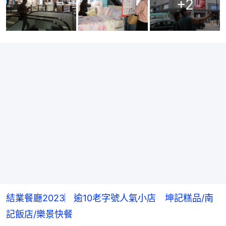
+
2
結業餐廳2023︳逾10老字號人氣小店 坤記糕品/南
記飯店/樂景快餐