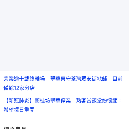
營業逾十載終離場 翠華棄守荃灣眾安街地舖 目前
僅餘12家分店
【新冠肺炎】蘭桂坊翠華停業 熟客當飯堂紛懷緬：
希望擇日重開