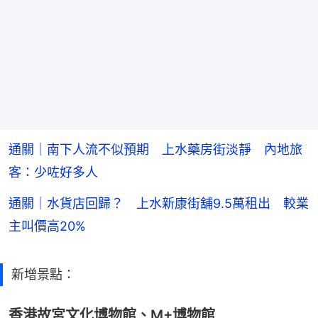
通關｜南下人流不似預期 上水藥房街淡靜 內地旅
客：少咗好多人
通關｜水貨店回歸？ 上水新康街舖9.5萬租出 較業
主叫價高20%
新增景點：
香港故宮文化博物館、M+博物館