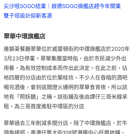
尖沙咀SOGO結業｜啟德SOGO旗艦店趕今年開業
雙子塔設計迎新客源
翠華中環旗艦店
連鎖茶餐廳翠華位於威靈頓街的中環旗艦店於2020年
3月23日停業。翠華集團當時指，由於市民減少外出
用餐，為有效控制成本而作出此決定。在此之前，佔
地四層的分店由於位於蘭桂坊，不少人在昏暗的酒吧
喝完酒後，會到這間燈火通明的翠華食宵夜，所以該
地有「照妖鏡」之稱。該街鋪及後由譚仔三哥米線承
租，為三哥首度進駐中環區的分店
翠華過去三年削減多間分店，除了中環旗艦店、於牛
頭角總部、香港仔舊大街108號港暉中心低層地舖、