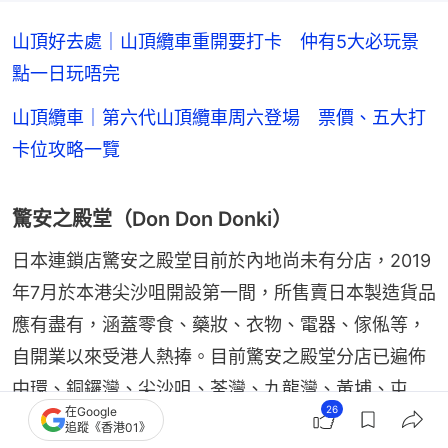
山頂好去處｜山頂纜車重開要打卡 仲有5大必玩景
點一日玩唔完
山頂纜車｜第六代山頂纜車周六登場 票價、五大打
卡位攻略一覽
驚安之殿堂（Don Don Donki）
日本連鎖店驚安之殿堂目前於內地尚未有分店，2019
年7月於本港尖沙咀開設第一間，所售賣日本製造貨品
應有盡有，涵蓋零食、藥妝、衣物、電器、傢俬等，
自開業以來受港人熱捧。目前驚安之殿堂分店已遍佈
中環、銅鑼灣、尖沙咀、荃灣、九龍灣、黃埔、屯
26
在Google
門、小西灣、將軍澳，大多為24小時營業。
追蹤《香港01》