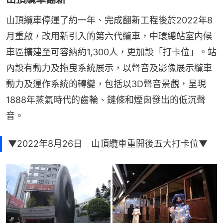
山頂纜車停運了約一年、完成翻新工程後於2022年8
月重啟，改用新引入的第六代纜車，中環總站室内候
車區擴建至可容納約1,300人，更加設「打卡位」。站
內設有動力及拖曳系統展示，以聲音及影像展示纜車
動力及運作系統的轉變，包括以3D聲音景觀，呈現
1888年蒸氣時代的齒輪、鏈條和煙囪發出的低沉聲
音。
▼2022年8月26日 山頂纜車重開後五大打卡位▼