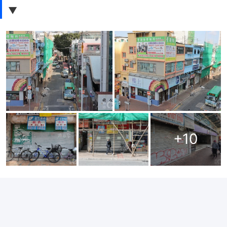
▼
+
10