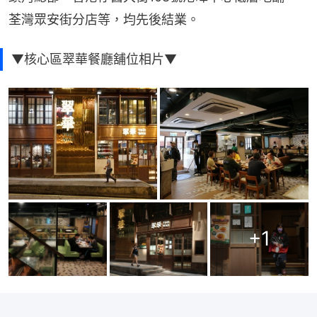
荃灣眾安街分店等，均先後結業。
▼核心區翠華餐廳舖位相片▼
+
1