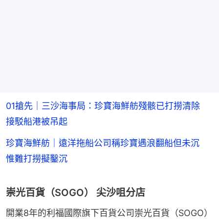
01搶先｜三沙海事局：珍寶海鮮舫殘骸已打撈清除
接駁船港被吊起
珍寶海鮮舫｜遠洋拖船公司稱珍寶遇浪翻船但未沉
惟難打撈擬鑿沉
崇光百貨（SOGO） 尖沙咀分店
開業8年的利福國際旗下百貨公司崇光百貨（SOGO） 