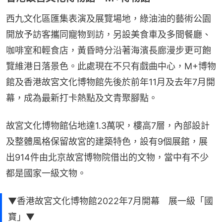
西九文化區匯集表演及展覽場地，綠油油的藝術公園
開放予訪客攜同寵物到訪，另設美食車及多間餐廳、
咖啡室和輕食店，黃昏時分沿著海濱長廊漫步更可飽
覽維港日落景色。此處現在不只有戲曲中心，M+博物
館及香港故宮文化博物館先後於前年11月及去年7月開
幕，成為最新打卡熱點及文青聚腳點。
故宮文化博物館佔地達1.3萬呎，樓高7層，內部設計
及整體風格保留故宮的建築特色，設有9個展館，展
出914件由北京故宮博物院借出的文物，當中有不少
都是國家一級文物。
▼香港故宮文化博物館2022年7月開幕 展一級「國
寶」▼