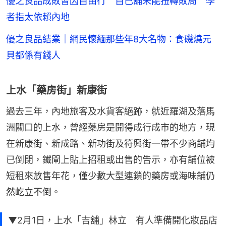
優之良品成敗皆因自由行 自己舖未能扭轉敗局 學
者指太依賴內地
優之良品結業｜網民懷緬那些年8大名物：食磯燒元
貝都係有錢人
上水「藥房街」新康街
過去三年，內地旅客及水貨客絕跡，就近羅湖及落馬
洲關口的上水，曾經藥房是開得成行成市的地方，現
在新康街、新成路、新功街及符興街一帶不少商舖均
已倒閉，鐵閘上貼上招租或出售的告示，亦有舖位被
短租來放售年花，僅少數大型連鎖的藥房或海味舖仍
然屹立不倒。
▼2月1日，上水「吉舖」林立 有人準備開化妝品店