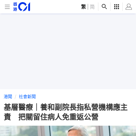
繁
|
简
港聞
社會新聞
基層醫療｜養和副院長指私營機構應主
責 把關留住病人免重返公營