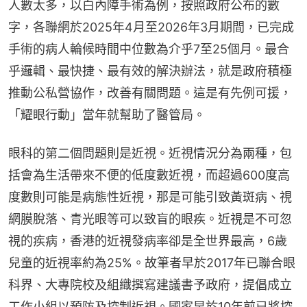
人數太多，以白內障手術為例，按照政府公布的數
字，各聯網於2025年4月至2026年3月期間，已完成
手術的病人輪候時間中位數為介乎7至25個月。最合
乎邏輯、最快捷、最有效的解決辦法，就是政府積極
推動公私營協作，改善有關問題。這是有先例可援，
「耀眼行動」當年就幫助了醫管局。
眼科的第二個問題則是近視。近視情況分為兩種，包
括會為生活帶來不便的低度數近視，而超過600度高
度數則可能是病態性近視，那是可能引致黃斑病、視
網膜脫落、青光眼等可以致盲的眼疾。近視是不可忽
視的疾病，香港的近視發病率卻是全世界最高，6歲
兒童的近視率約為25%。故筆者早於2017年已聯合眼
科界、大專院校及組織撰寫建議書予政府，提倡成立
工作小組以預防及控制近視。國家早於10年前已將控