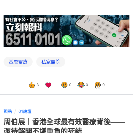
基層醫療
私家醫院
3
1
0
0
0
觀點
01論壇
周伯展｜香港全球最有效醫療背後——
亟待解開不堪重負的死結