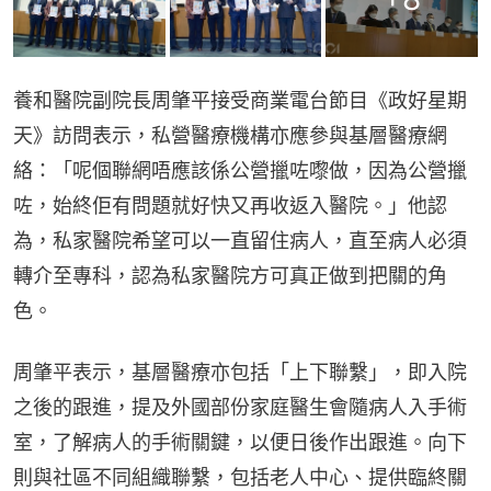
養和醫院副院長周肇平接受商業電台節目《政好星期
天》訪問表示，私營醫療機構亦應參與基層醫療網
絡：「呢個聯網唔應該係公營擸咗嚟做，因為公營擸
咗，始終佢有問題就好快又再收返入醫院。」他認
為，私家醫院希望可以一直留住病人，直至病人必須
轉介至專科，認為私家醫院方可真正做到把關的角
色。
周肇平表示，基層醫療亦包括「上下聯繫」，即入院
之後的跟進，提及外國部份家庭醫生會隨病人入手術
室，了解病人的手術關鍵，以便日後作出跟進。向下
則與社區不同組織聯繫，包括老人中心、提供臨終關