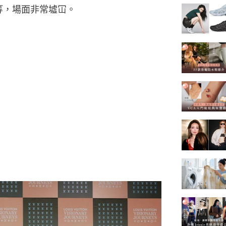
及孔劉等，場面非常墟冚。