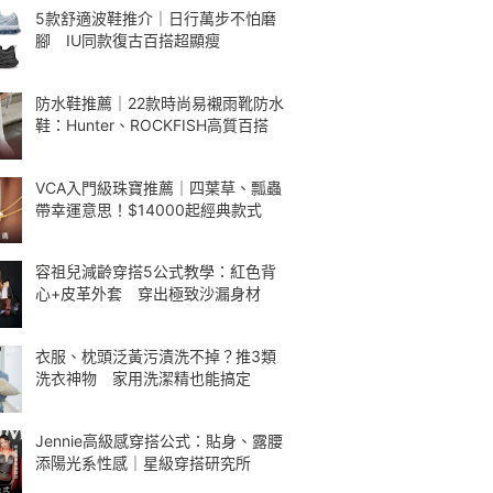
5款舒適波鞋推介｜日行萬步不怕磨
腳 IU同款復古百搭超顯瘦
防水鞋推薦｜22款時尚易襯雨靴防水
鞋：Hunter、ROCKFISH高質百搭
VCA入門級珠寶推薦｜四葉草、瓢蟲
帶幸運意思！$14000起經典款式
容祖兒減齡穿搭5公式教學：紅色背
心+皮革外套 穿出極致沙漏身材
衣服、枕頭泛黃污漬洗不掉？推3類
洗衣神物 家用洗潔精也能搞定
Jennie高級感穿搭公式：貼身、露腰
添陽光系性感｜星級穿搭研究所