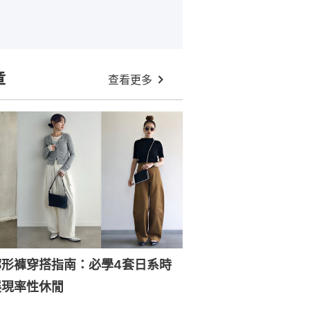
章
查看更多
廓形褲穿搭指南：必學4套日系時
展現率性休閒