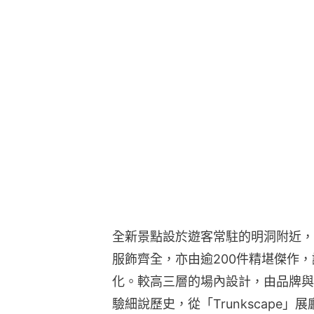
全新景點設於遊客常駐的明洞附近，
服飾齊全，亦由逾200件精堪傑作
化。較高三層的場內設計，由品牌與
驗細說歷史，從「Trunkscape」展廳
隧道開始，接著一條以動態LED屏
間軸。