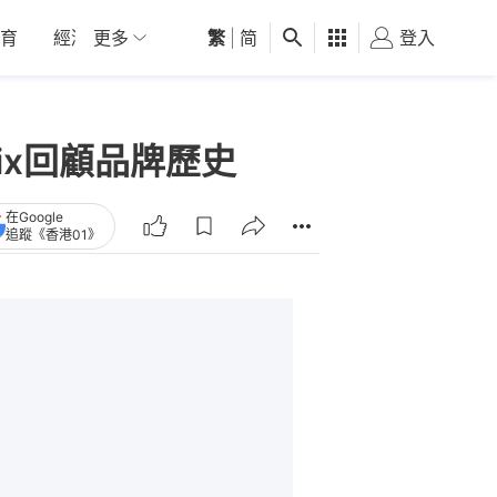
育
經濟
更多
01深圳
繁
觀點
|
简
健康
好食玩飛
登入
女
ix回顧品牌歷史
在Google
追蹤《香港01》