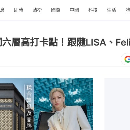
息
即時
熱榜
國際
中國
科技
生活
體
六層高打卡點！跟隨LISA、Fel
1