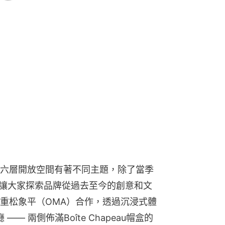
六層開放空間有著不同主題，除了當季
，讓大家探索品牌從過去至今的創意和文
重松象平（OMA）合作，透過沉浸式體
 —— 兩側佈滿Boîte Chapeau帽盒的
幕圍繞的螺旋樓梯，展示著品牌工藝的時