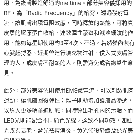
用，為護膚製造舒適的me time。部分美容儀採用的
RF，為「Radio Frequency」的縮寫，透過發射電
流，讓肌膚出現電阻效應，同時釋放的熱能，可將真
皮層的膠原蛋白收縮，達致彈性緊致和減淡細紋的作
用，能夠每星期使用約3至4次。不過，若然體內裝有
心臟起搏器、近期曾進行填充物注射、侵入式皮膚管
理的人，或皮膚不耐熱的人，則需避免或咨詢醫生意
見。
此外，部分美容儀則使用EMS微電流，可以刺激肌肉
運動，讓肌膚回復彈性；離子則助增加護膚品滲透，
以導入更多精華進肌底，同時導出毛孔內的污垢。而
LED光則能配合不同顏色光線，達致不同功效，如紅
光改善衰老、藍光祛痘消炎、黃光修復紓緩及綠光美