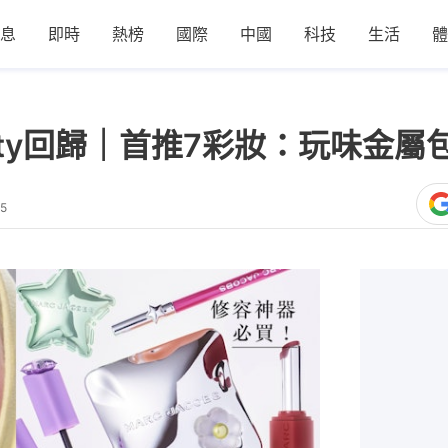
息
即時
熱榜
國際
中國
科技
生活
體
 Beauty回歸｜首推7彩妝：玩味金
15