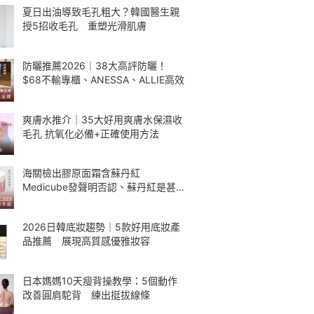
夏日出油導致毛孔粗大？韓國醫生親
授5招收毛孔 重塑光滑肌膚
防曬推薦2026｜38大高評防曬！
$68不輸專櫃、ANESSA、ALLIE高效
爽膚水推介｜35大好用爽膚水保濕收
毛孔 抗氧化必備+正確使用方法
海關檢出膠原面霜含蘇丹紅
Medicube發聲明否認、蘇丹紅是甚
麼
2026日韓底妝趨勢｜5款好用底妝產
品推薦 展現高質感優雅妝容
日本媽媽10天瘦背操教學：5個動作
改善圓肩駝背 練出挺拔線條