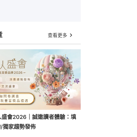
章
查看更多
人盛會2026｜誠邀讀者體驗：填
/獨家趨勢發佈