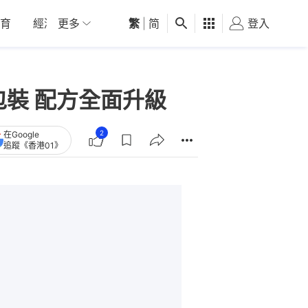
育
經濟
更多
01深圳
繁
觀點
|
简
健康
好食玩飛
登入
女
屬包裝 配方全面升級
2
在Google
追蹤《香港01》