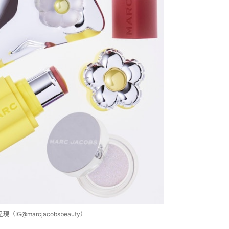
（IG@marcjacobsbeauty）