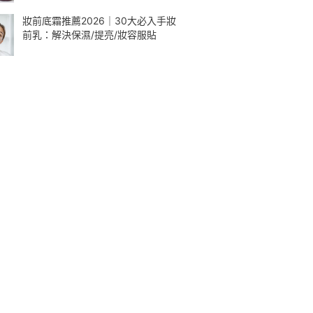
妝前底霜推薦2026｜30大必入手妝
前乳：解決保濕/提亮/妝容服貼