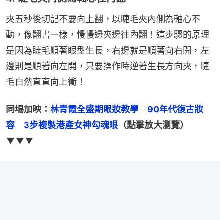
夾五秒後切記不要向上翻，以睫毛夾內側為軸心不
動，像翻書一樣，慢慢邊夾邊往內翻！這步驟的原理
是因為睫毛順著眼型生長，右邊就是順著向右開，左
邊則是順著向左開，只要操作時逆著生長方向夾，睫
毛自然直直向上衝！
同埸加映：
林青霞全盛期眼妝教學　90年代復古妝
容　3步複製港產女神勾魂眼
（點擊放大瀏覽）
▼▼▼