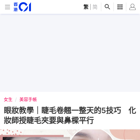
繁
|
简
女生
美容手帳
眼妝教學｜睫毛卷翹一整天的5技巧 化
妝師授睫毛夾要與鼻樑平行