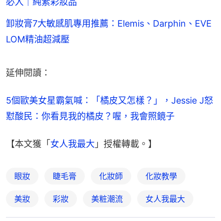
必入｜純素彩妝品
卸妝膏7大敏感肌專用推薦：Elemis、Darphin、EVE
LOM精油超減壓
延伸閱讀：
5個歐美女星霸氣喊：「橘皮又怎樣？」，Jessie J怒
懟酸民：你看見我的橘皮？喔，我會照鏡子
【本文獲「
女人我最大
」授權轉載。】
眼妝
睫毛膏
化妝師
化妝教學
美妝
彩妝
美粧潮流
女人我最大