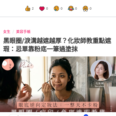
2
0
0
0
0
女生
美容手帳
黑眼圈/淚溝越遮越厚？化妝師教重點遮
瑕：忌單靠粉底一筆過塗抹