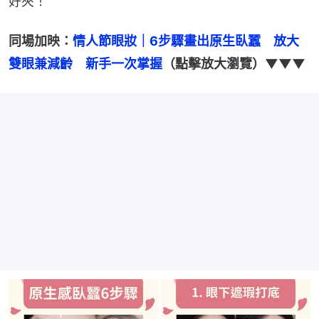
好夾！
同場加映：
情人節眼妝｜6步驟畫出原生臥蠶　放大
雙眼兼減齡　新手一次掌握
（點擊放大瀏覽）▼▼▼