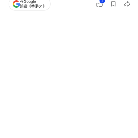
2
在Google
追蹤《香港01》
撰文：
米可羅
出版：
2026-05-23 10:00
更新：
2026-05-23 10:00
法式美妝的精髓，在於那份「不經意的優雅」。看似
不施脂粉，實則將無瑕藏於細節中，以局部修飾代替