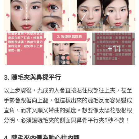
+
11
3. 睫毛夾與鼻樑平行
以上步驟後，九成的人會直接貼住根部往上夾，甚至
手勢會跟著向上翻，但這樣出來的睫毛反而容易變成
直角，而非又順又彎曲的弧度。想要像太陽花般根根
分明，必須讓睫毛夾的側面與鼻骨平行夾5秒不放！
4. 睫毛夾內側為軸心往內翻