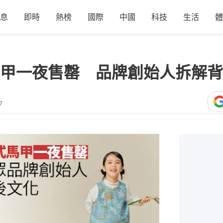
息
即時
熱榜
國際
中國
科技
生活
體
甲一夜售罄 品牌創始人拆解背
7