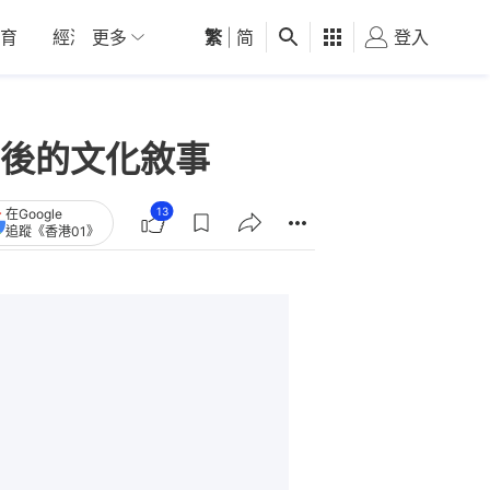
育
經濟
更多
01深圳
繁
觀點
|
简
健康
好食玩飛
登入
女
後的文化敘事
13
在Google
追蹤《香港01》