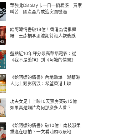
華強北Display卡一日一價暴漲 買家
叫苦 國產晶片或迎突圍機遇
給阿嬤情書破18億！香港為僑批樞
紐 王彥桐李思潼期待港人觀後感
:42
盤點近10年評分最高華語電影：從
《我不是藥神》到《阿嬤的情書》
《給阿嬤的情書》內地熱爆 潮籍港
人北上觀影落淚：希望香港上映
功夫女足｜上映10天票房突破15億
如果真是爛片為何那麼多人看？
《給阿嬤的情書》破10億！南枝淑柔
重逢在哪拍？一文看汕頭取景地