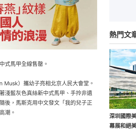
熱門文
中式馬甲全線售罄。
Elon Musk）攜幼子亮相北京人民大會堂。
著淺藍灰色真絲新中式馬甲、手拎非遺
隨後，馬斯克用中文發文「我的兒子正
高潮。
深圳國際
幕展和絕