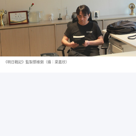
《明日戰記》監製鄧維弼（攝：梁嘉欣）