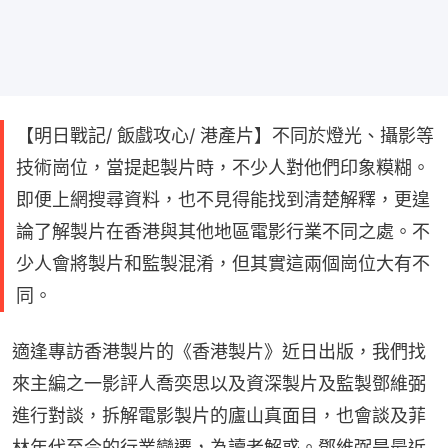
【明日戰記/ 飯戲攻心/ 港產片】不同於燈光、攝影等
技術崗位，當提起製片時，不少人對他們印象糢糊。
即便上網搜尋資料，也不見得能找到清楚解釋，更遑
論了解製片在香港與其他地區電影行業不同之處。不
少人會將製片和監製混淆，但其實這兩個崗位大有不
同。
適逢專訪香港製片的《香港製片》近日出版，我們找
來主編之一影評人喬奕思以及資深製片及監製鄧維弼
進行對談，拆解電影製片的廬山真面目，也會談及菲
林年代至今的行業變遷，為讀者解惑。鄧維弼是最近