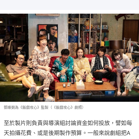
鄧維弼為《飯戲攻心》監製（《飯戲攻心》劇照）
至於製片則負責與導演組討論資金如何投放，譬如每
天拍攝花費、或是後期製作預算。一般來說劇組把A 