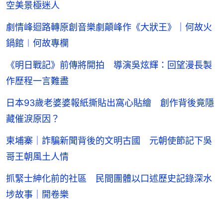
空美景極迷人
劇情峰迴路轉原創音樂劇顛峰作《大狀王》｜何故火
鍋館︱何故專欄
《明日戰記》前傳將開拍 導演吳炫輝：回望漫長製
作歷程一言難盡
日本93歲老婆婆報紙撕貼出窩心貼繪 創作背後竟隱
藏催淚原因？
柬埔寨｜詐騙新聞背後的文明古國 元朝使節記下吳
哥王朝風土人情
抓緊士紳化前的社區 民間團體以口述歷史記錄深水
埗故事｜開卷樂