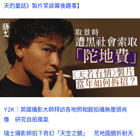
天的童話》製片笑談幕後趣事
】
Y2K｜英國攝影大師拜訪各地照相館拍攝無厘頭肖
像 研究自拍風氣
瑞士攝影師拍下奇幻「天空之鏡」 荒地圓鏡折射天