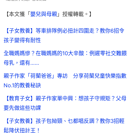
【本文獲「
嬰兒與母親
」授權轉載。】
【子女教養】等車排隊例必扭計四圍走？教你6招令
孩子變得有耐性
全職媽媽慘？在職媽媽的10大辛酸：例遲零社交難餵
母乳，還有……
親子作家「荷蘭爸爸」專訪 分享荷蘭兒童快樂指數
No.1的教養秘訣
【教育子女】親子作家單中興：想孩子守規矩？父母
要先做這些功課
【子女教養】孩子包拗頸、乜都唱反調？教你3招輕
鬆降伏扭計王！