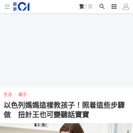
繁
|
简
生活
親子
以色列媽媽這樣教孩子！照着這些步驟
做 扭計王也可變聽話寶寶