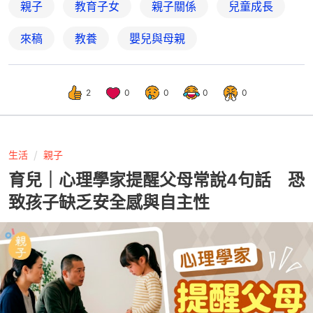
親子
教育子女
親子關係
兒童成長
來稿
教養
嬰兒與母親
2
0
0
0
0
生活
親子
育兒｜心理學家提醒父母常說4句話 恐
致孩子缺乏安全感與自主性