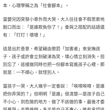
本，心理學稱之為「社會腳本」。
當嬰兒因突發小意外而大哭，大人往往會不假思索地
脫口而出：「是誰欺負你了！」會與之搭配的話語還
有：「打打！壞壞！」
這是出於善意，希望藉由懲罰「加害者」來安撫孩
子，孩子或許會立刻破涕為笑，壞心情立刻消失。但
別忘了，這樣做同時也把一份腳本寫進孩子心裡，那
就是：一不順心，就怪別人。
當孩子一哭，大人幾乎一定會說：「唉唷唉唷，是誰
把你弄哭的？」但明明「是誰」很清楚—是孩子自己
不小心、到危險的地方、做了不該做的事，最後才委
屈暴哭。走路摔倒，多半是自己不專心，唯有承認這