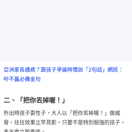
亞洲家長通病？跟孩子爭論時慣說「2句話」網民：
吵不贏必備金句
二、「把你丟掉喔！」
外出時孩子耍性子，大人以「把你丟掉喔！」做威
脅，往往效果立竿見影。只要不是特別倔強的孩子，
多半會立即奏效。