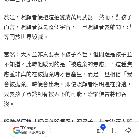
於是，照顧者便把這招變成萬用武器！然而，對孩子
而言，照顧者就是整個宇宙，一旦照顧者要離開，就
等同於世界毀滅。
當然，大人並非真要丟下孩子不管，但問題是孩子並
不知道。此時他感到的是「被遺棄的焦慮」，這種焦
慮並非真的在被拋棄時才會產生，而是一旦相信「我
會被拋棄」時便會出現。即使照顧者明明還在身邊，
只要孩子意識到有被丟下的可能，恐懼便會將他吞
沒。
經歷過這種「被遺棄的焦慮」的孩子，長大後在人際
2
在Google
關係裡往往會很辛苦：對於對方的小動作會過度敏
追蹤《香港01》