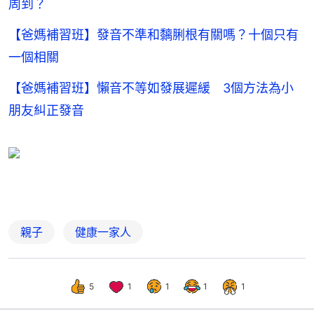
周到？
【爸媽補習班】發音不準和黐脷根有關嗎？十個只有
一個相關
【爸媽補習班】懶音不等如發展遲緩 3個方法為小
朋友糾正發音
親子
健康一家人
5
1
1
1
1