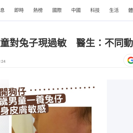
息
即時
熱榜
國際
中國
科技
生活
體
童對兔子現過敏 醫生：不同動
:24