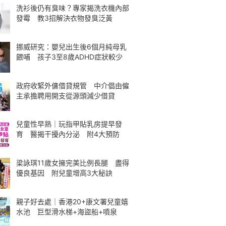
洗衫後仍有臭味？專家揭洗衣機內部
發霉 教3招解決衣物發臭泛黃
挪威研究：嬰兒出生後6個月純母乳
餵哺 孩子3至8歲ADHD症狀較少
政府收緊外傭借貸規管 中介倡由僱
主承擔聘用開支從源頭減少借貸
兒童性早熟｜玩指甲貼乳房提早發
育 醫揭干擾內分泌 附4大預防
梁詠琪11歲女擁完美比例長腿 盡得
優良基因 附兒童增高3大秘訣
親子好去處｜香港20+康文署兒童嬉
水池 巨型滑水梯+海盜船+噴泉