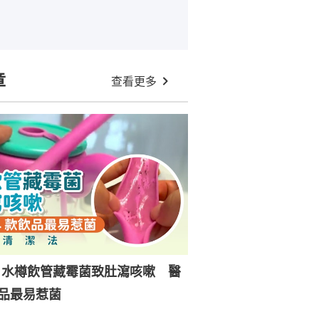
章
查看更多
｜水樽飲管藏霉菌致肚瀉咳嗽 醫
品最易惹菌