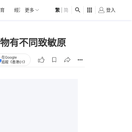
育
經濟
更多
01深圳
繁
觀點
|
简
健康
好食玩飛
登入
女
物有不同致敏原
在Google
追蹤《香港01》