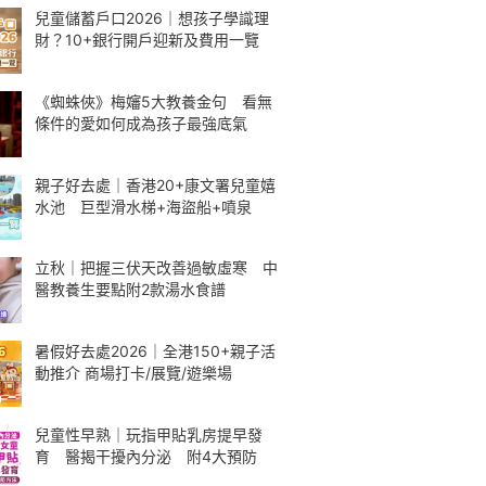
兒童儲蓄戶口2026｜想孩子學識理
財？10+銀行開戶迎新及費用一覽
《蜘蛛俠》梅嬸5大教養金句 看無
條件的愛如何成為孩子最強底氣
親子好去處｜香港20+康文署兒童嬉
水池 巨型滑水梯+海盜船+噴泉
立秋｜把握三伏天改善過敏虛寒 中
醫教養生要點附2款湯水食譜
暑假好去處2026｜全港150+親子活
動推介 商場打卡/展覽/遊樂場
兒童性早熟｜玩指甲貼乳房提早發
育 醫揭干擾內分泌 附4大預防