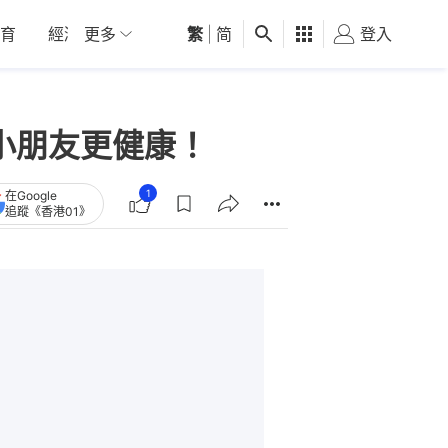
育
經濟
更多
01深圳
繁
觀點
|
简
健康
好食玩飛
登入
女
小朋友更健康！
1
在Google
追蹤《香港01》