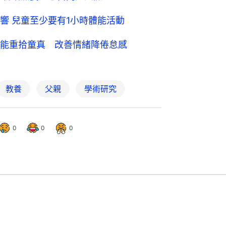
響 兒童至少要有1小時體能活動
能重拾童真 改善情緒降倦怠感
教養
父親
學術研究
0
0
0