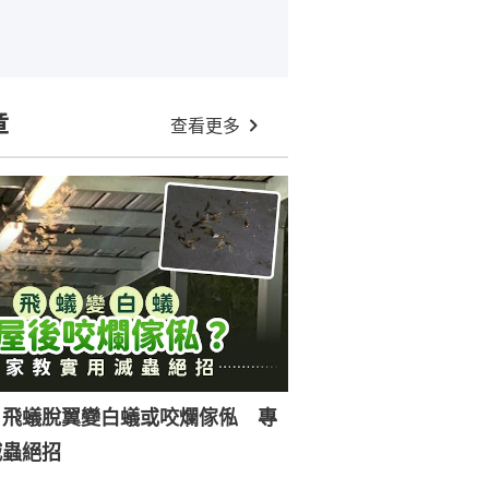
章
查看更多
｜飛蟻脫翼變白蟻或咬爛傢俬 專
滅蟲絕招