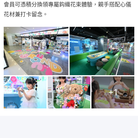
會員可憑積分換領專屬鈎織花束體驗，親手搭配心儀
花材兼打卡留念。
+
1