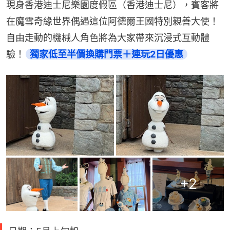
現身香港迪士尼樂園度假區（香港迪士尼），賓客將
在魔雪奇緣世界偶遇這位阿德爾王國特別親善大使！
自由走動的機械人角色將為大家帶來沉浸式互動體
驗！
獨家低至半價換購門票＋連玩2日優惠
+
2