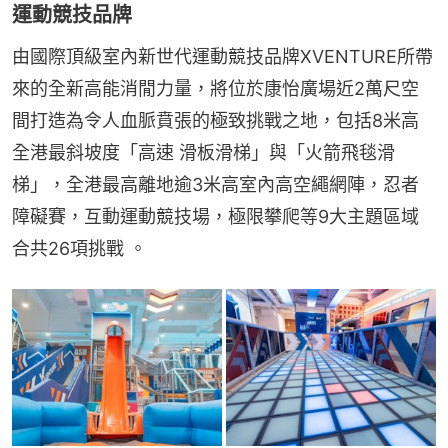
運動競技品牌
由國際頂級室內新世代運動競技品牌XVENTURE所帶
來的全新高能消閒力量，將位於康怡廣場近2萬尺空
間打造為令人血脈賁張的極致挑戰之地，包括8米高
全港最斜坡度「高速 滑板滑梯」與「火箭飛毯滑
梯」，全港最高離地逾3米高室內高空繩網陣，忍者
障礙賽，互動運動競技場，極限攀爬等9大主題區域
合共26項挑戰 。