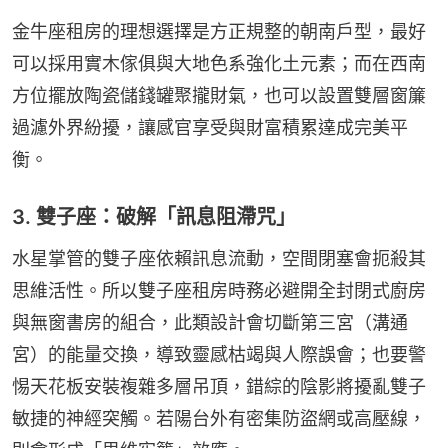
金牛座租房的理想選擇是方正規整的朝南戶型，最好
可以採用實木傢俱與大地色系強化土元素；而在西南
方位擺放陶瓷儲錢罐聚攏財氣，也可以設置雙層窗簾
過濾外界紛擾，讓感官享受與財富積累達成完美平
衡。
3. 雙子座：破解「訊息阻滯咒」
水星掌管的雙子座依賴訊息流動，空間閉塞會扼殺其
思維活性。所以雙子座租房時務必避開全封閉式廚房
與無窗書房的組合，此類設計會切斷第三宮（溝通
宮）的能量交換，導致靈感枯竭與人際誤會；也要警
惕天花板安裝複雜多層吊頂，錯綜的陰影將擾亂雙子
敏捷的神經突觸。若陽台外有密集防盜網或高壓線，