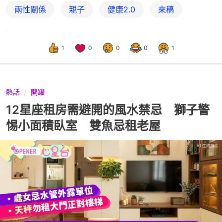
兩性關係
親子
健康2.0
來稿
1
0
0
0
1
熱話
開罐
12星座租房需避開的風水禁忌 獅子警
惕小面積臥室 雙魚忌租老屋