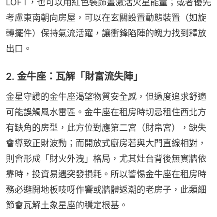
LOFT，也可以用紅色裝飾畫激活火星能量；或者優先
考慮東南朝向房屋，可以在玄關設置動態裝置（如旋
轉擺件）保持氣流活躍，讓衝鋒陷陣的魄力找到釋放
出口。
2. 金牛座：瓦解「財富流失陣」
金星守護的金牛座渴望物質安全感，但過度追求舒適
可能誤觸風水雷區。金牛座在租房時切忌租住西北方
有缺角的房型，此方位對應第二宮（財帛宮），缺失
會導致正財波動；而開放式廚房若與大門直線相對，
則會形成「財火外洩」格局，尤其灶台背後無實牆依
靠時，投資易遇突發損耗。所以警惕金牛座在租房時
務必避開地板吱呀作響或牆體返潮的老房子，此類細
節會瓦解土象星座的穩定根基。