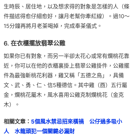
生時辰、居住地，以及想求得的對象是怎樣的人（條
件描述得愈仔細愈好，讓月老幫你牽紅線）。過10～
15分鐘再將月老茶喝掉，完成奉茶儀式。
6. 在衣櫃擺放翡翠公雞
如果你已有對象，而另一半卻太花心或常有爛桃花靠
近，你可以在他的衣櫃裏掛上翡翠公雞掛件，公雞擺
件為最強斬桃花利器，雞又稱「五德之鳥」，具備
文、武、勇、仁、信5種德信。其中雞（酉）五行屬
金，爛桃花屬木，風水喜用公雞克制爛桃花（金克
木）。
相關文章：
5個風水禁忌招來橫禍　公仔過多吸小
人　水龍頭犯一個關鍵必漏財