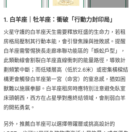
1. 白羊座｜牡羊座：衝破「行動力封印局」
火星守護的白羊座天生需要釋放旺盛的生命力，若租
房格局壓制其行動本能，會引發焦躁與挫敗感。提醒
白羊座需警惕狹長走廊串聯功能區的「蜈蚣戶型」，
此類動線會割裂白羊座直線衝刺的能量路徑，導致計
劃頻繁中斷；而低矮層高（低於2.6米）或密集橫樑結
構更會觸發白羊座第一宮（命宮）的窒息感，猶如困
獸難以施展拳腳。白羊座租房時應特別注意避免臥室
床頭朝西，西方在占星學對應終結領域，會削弱白羊
的開拓勇氣。
另外，推薦白羊座可以選擇帶躍層或挑高設計的