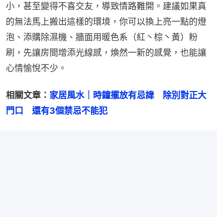
小，甚至變得不喜交友，導致情路難開。建議如果真
的無法馬上搬出這樣的環境，你可以換上亮一點的燈
泡、添購除濕機、牆面用暖色系（紅丶棕丶黃）粉
刷，先讓房間增添光線感，煥然一新的感覺，也能讓
心情愉悅不少。
相關文章：
家居風水｜時鐘擺放有忌諱　除別對正大
門口　還有3個禁忌不能犯