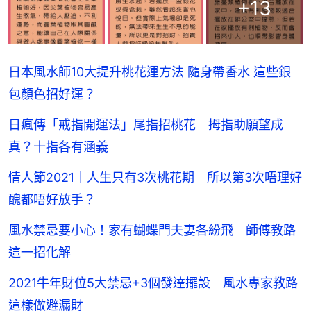
+
13
日本風水師10大提升桃花運方法 隨身帶香水 這些銀
包顏色招好運？
日瘋傳「戒指開運法」尾指招桃花 拇指助願望成
真？十指各有涵義
情人節2021｜人生只有3次桃花期 所以第3次唔理好
醜都唔好放手？
風水禁忌要小心！家有蝴蝶門夫妻各紛飛 師傅教路
這一招化解
2021牛年財位5大禁忌+3個發達擺設 風水專家教路
這樣做避漏財