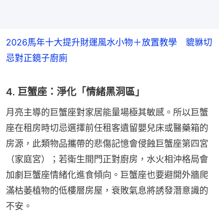
2026馬年十大提升財運風水小物＋放置教學 貔貅切
忌對正鏡子廚廁
4. 巨蟹座：淨化「情緒黑洞區」
月亮主導的巨蟹座對家居能量場極其敏感。所以巨蟹
座在租房時切忌選擇前任租客遺留嬰兒床或醫藥箱的
房源，此類物品攜帶的悲傷記憶會侵蝕巨蟹座第四宮
（家庭宮）；若衛生間門正對廚房，水火相沖格局會
加劇巨蟹座情緒化進食傾向。巨蟹座也要避開外牆爬
滿枯萎植物的低樓層房屋，衰敗氣息將誘發潛意識的
不安。