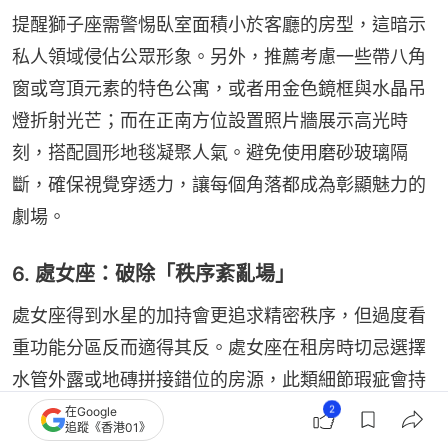
提醒獅子座需警惕臥室面積小於客廳的房型，這暗示
私人領域侵佔公眾形象。另外，推薦考慮一些帶八角
窗或穹頂元素的特色公寓，或者用金色鏡框與水晶吊
燈折射光芒；而在正南方位設置照片牆展示高光時
刻，搭配圓形地毯凝聚人氣。避免使用磨砂玻璃隔
斷，確保視覺穿透力，讓每個角落都成為彰顯魅力的
劇場。
6. 處女座：破除「秩序紊亂場」
處女座得到水星的加持會更追求精密秩序，但過度看
重功能分區反而適得其反。處女座在租房時切忌選擇
水管外露或地磚拼接錯位的房源，此類細節瑕疵會持
續刺激第六宮（奴僕宮）的焦慮神經；L型廚房操作枱
2
在Google
追蹤《香港01》
若背對入口，會導致烹飪時分心引發安全隱患。特別