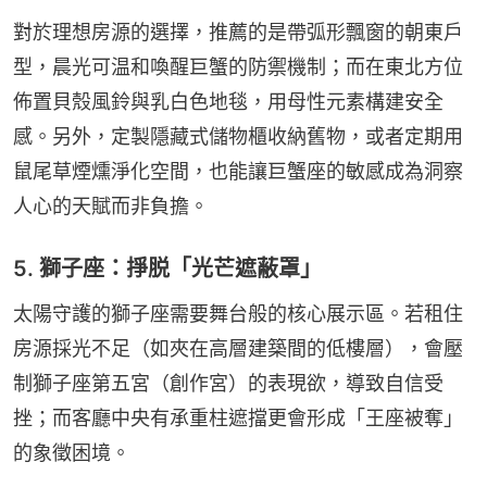
對於理想房源的選擇，推薦的是帶弧形飄窗的朝東戶
型，晨光可温和喚醒巨蟹的防禦機制；而在東北方位
佈置貝殼風鈴與乳白色地毯，用母性元素構建安全
感。另外，定製隱藏式儲物櫃收納舊物，或者定期用
鼠尾草煙燻淨化空間，也能讓巨蟹座的敏感成為洞察
人心的天賦而非負擔。
5. 獅子座：掙脱「光芒遮蔽罩」
太陽守護的獅子座需要舞台般的核心展示區。若租住
房源採光不足（如夾在高層建築間的低樓層），會壓
制獅子座第五宮（創作宮）的表現欲，導致自信受
挫；而客廳中央有承重柱遮擋更會形成「王座被奪」
的象徵困境。