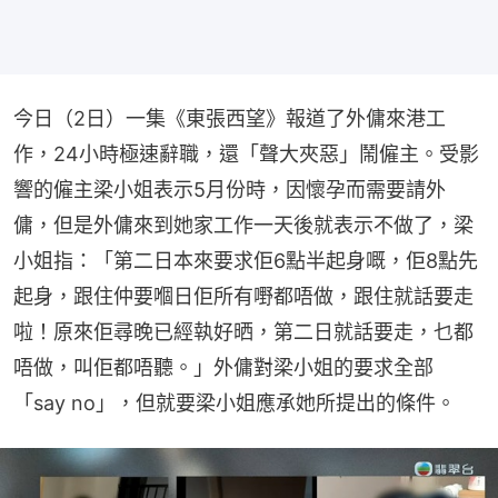
今日（2日）一集《東張西望》報道了外傭來港工
作，24小時極速辭職，還「聲大夾惡」鬧僱主。受影
響的僱主梁小姐表示5月份時，因懷孕而需要請外
傭，但是外傭來到她家工作一天後就表示不做了，梁
小姐指：「第二日本來要求佢6點半起身嘅，佢8點先
起身，跟住仲要嗰日佢所有嘢都唔做，跟住就話要走
啦！原來佢尋晚已經執好晒，第二日就話要走，乜都
唔做，叫佢都唔聽。」外傭對梁小姐的要求全部
「say no」，但就要梁小姐應承她所提出的條件。