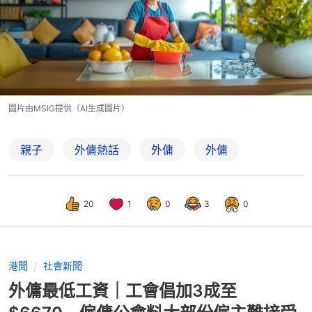
圖片由MSIG提供（AI生成圖片）
親子
外傭熱話
外傭
外傭
20
1
0
3
0
港聞
社會新聞
外傭最低工資｜工會倡加3成至