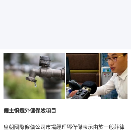
僱主慎選外傭保險項目
皇朝國際僱傭公司市場經理鄧偉傑表示由於一般菲律