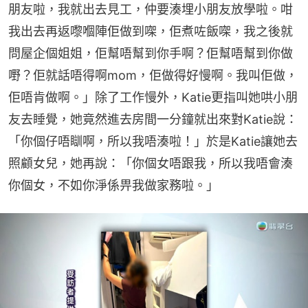
朋友啦，我就出去見工，仲要湊埋小朋友放學啦。咁
我出去再返嚟嗰陣佢做到㗎，佢煮咗飯㗎，我之後就
問屋企個姐姐，佢幫唔幫到你手啊？佢幫唔幫到你做
嘢？佢就話唔得啊mom，佢做得好慢啊。我叫佢做，
佢唔肯做啊。」除了工作慢外，Katie更指叫她哄小朋
友去睡覺，她竟然進去房間一分鐘就出來對Katie說：
「你個仔唔瞓啊，所以我唔湊啦！」於是Katie讓她去
照顧女兒，她再說：「你個女唔跟我，所以我唔會湊
你個女，不如你淨係畀我做家務啦。」