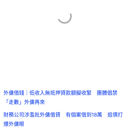
外傭借錢｜低收入無抵押貸款額擬收緊 團體倡禁
「走數」外傭再來
財務公司涉濫批外傭借貸 有個案借到18萬 追債打
爆外傭眼