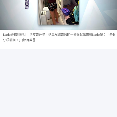
Katie更指叫她哄小朋友去睡覺，她竟然進去房間一分鐘就出來對Katie說：「你個
仔唔瞓啊。」(節目截圖)