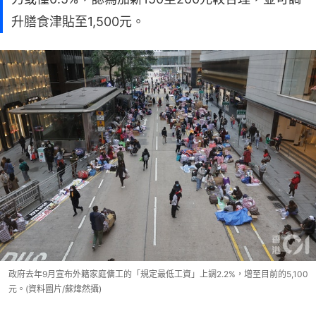
升膳食津貼至1,500元。
政府去年9月宣布外籍家庭傭工的「規定最低工資」上調2.2%，增至目前的5,100
元。(資料圖片/蘇煒然攝)