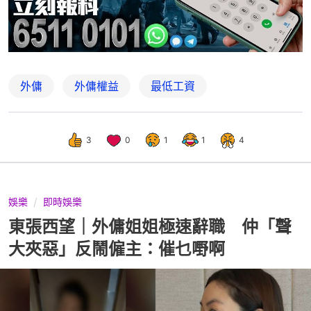
外傭
外傭權益
最低工資
3
0
1
1
4
娛樂
即時娛樂
東張西望｜外傭姐姐極速辭職 仲「聲
大夾惡」反鬧僱主：催乜嘢啊