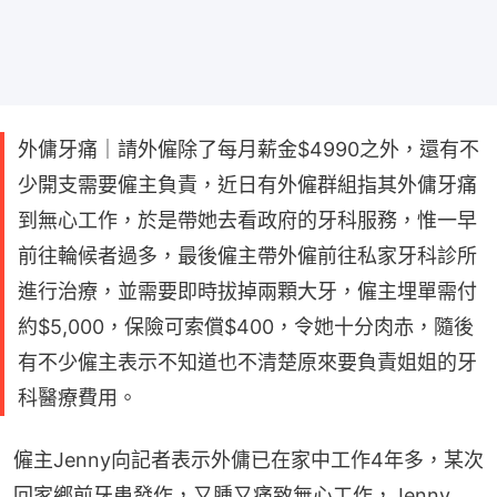
外傭牙痛｜請外僱除了每月薪金$4990之外，還有不
少開支需要僱主負責，近日有外僱群組指其外傭牙痛
到無心工作，於是帶她去看政府的牙科服務，惟一早
前往輪候者過多，最後僱主帶外僱前往私家牙科診所
進行治療，並需要即時拔掉兩顆大牙，僱主埋單需付
約$5,000，保險可索償$400，令她十分肉赤，隨後
有不少僱主表示不知道也不清楚原來要負責姐姐的牙
科醫療費用。
僱主Jenny向記者表示外傭已在家中工作4年多，某次
回家鄉前牙患發作，又腫又痛致無心工作，Jenny