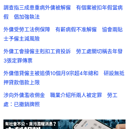
調查指三成患重病外傭被解僱 有個案被扣年假當病
假 倡加強執法
外傭受勞工法例保障 有薪病假不准解僱 協會兩貼
士予僱主減風險
外傭工會接僱主剋扣工資投訴 勞工處關切稱去年發
3張定罪傳票
外傭借貸僱主被追債10個月9宗超4年總和 研設無抵
押貸款借款上限
涉向外傭濫收佣金 職業介紹所兩人被定罪 勞工
處：已撤銷牌照