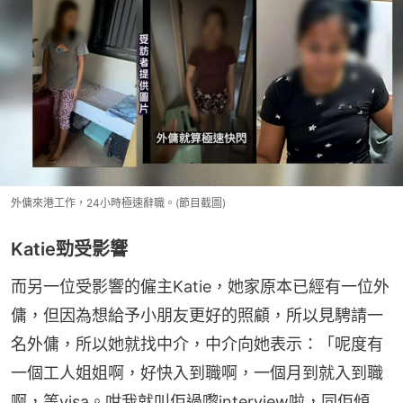
外傭來港工作，24小時極速辭職。(節目截圖)
Katie勁受影響
而另一位受影響的僱主Katie，她家原本已經有一位外
傭，但因為想給予小朋友更好的照顧，所以見騁請一
名外傭，所以她就找中介，中介向她表示：「呢度有
一個工人姐姐啊，好快入到職啊，一個月到就入到職
啊，等visa。咁我就叫佢過嚟interview啦，同佢傾