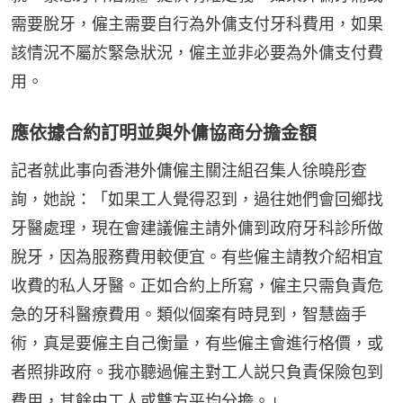
需要脫牙，僱主需要自行為外傭支付牙科費用，如果
該情況不屬於緊急狀況，僱主並非必要為外傭支付費
用。
應依據合約訂明並與外傭協商分擔金額
記者就此事向香港外傭僱主關注組召集人徐曉彤查
詢，她說：「如果工人覺得忍到，過往她們會回鄉找
牙醫處理，現在會建議僱主請外傭到政府牙科診所做
脫牙，因為服務費用較便宜。有些僱主請教介紹相宜
收費的私人牙醫。正如合約上所寫，僱主只需負責危
急的牙科醫療費用。類似個案有時見到，智慧齒手
術，真是要僱主自己衡量，有些僱主會進行格價，或
者照排政府。我亦聽過僱主對工人説只負責保險包到
費用，其餘由工人或雙方平均分擔。」