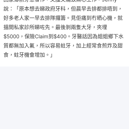
說：「原本想去睇政府牙科，但晨早去排都排唔到，
好多老人家一早去排隊攞籌。見佢痛到冇晒心機，就
搵間私家診所睇咗先。最後剝兩隻大牙，夾埋
$5000，保險Claim到$400。牙醫話因為姐姐鄉下水
質都無加入氟，所以容易蛀牙，加上經常食煎炸及甜
食，蛀牙機會增加。」