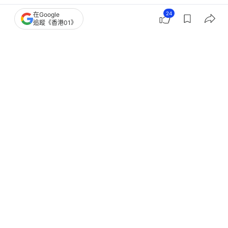
24
在Google
追蹤《香港01》
港聞
社會新聞
北上睇牙｜港牙醫月均4病人須執手尾
有境外店港諮處涉非法行醫
撰文：
林子慰
出版：
2026-07-22 11:53
更新：
2026-07-23 08:06