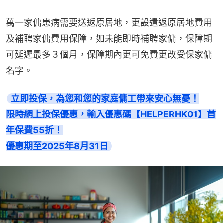
萬一家傭患病需要送返原居地，更設遣返原居地費用
及補聘家傭費用保障，如未能即時補聘家傭，保障期
可延遲最多３個月，保障期內更可免費更改受保家傭
名字。
立即投保，為您和您的家庭傭工帶來安心無憂！

限時網上投保優惠，輸入優惠碼【HELPERHK01】首
年保費55折！

優惠期至2025年8月31日