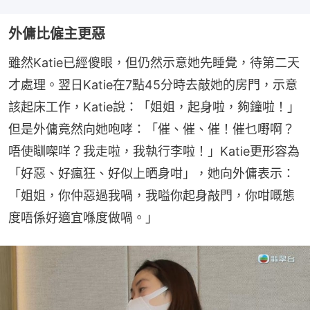
外傭比僱主更惡
雖然Katie已經傻眼，但仍然示意她先睡覺，待第二天
才處理。翌日Katie在7點45分時去敲她的房門，示意
該起床工作，Katie說：「姐姐，起身啦，夠鐘啦！」
但是外傭竟然向她咆哮：「催、催、催！催乜嘢啊？
唔使瞓㗎咩？我走啦，我執行李啦！」Katie更形容為
「好惡、好瘋狂、好似上晒身咁」，她向外傭表示：
「姐姐，你仲惡過我喎，我嗌你起身敲門，你咁嘅態
度唔係好適宜喺度做喎。」