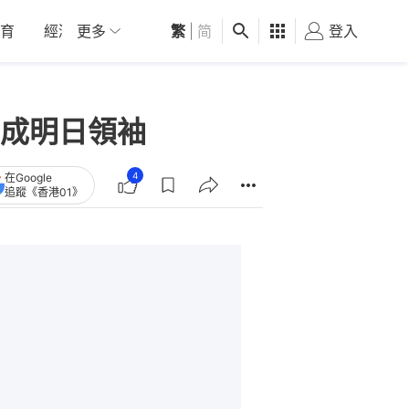
育
經濟
更多
01深圳
繁
觀點
|
简
健康
好食玩飛
登入
女
成明日領袖
4
在Google
追蹤《香港01》