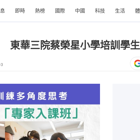
息
即時
熱榜
國際
中國
科技
生活
體
 東華三院蔡榮星小學培訓學生
03