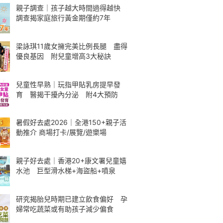
親子調查｜孩子越大時間過得越快
調查揭家庭旅行黃金期僅約7年
梁詠琪11歲女擁完美比例長腿 盡得
優良基因 附兒童增高3大秘訣
兒童性早熟｜玩指甲貼乳房提早發
育 醫揭干擾內分泌 附4大預防
暑假好去處2026｜全港150+親子活
動推介 商場打卡/展覽/遊樂場
親子好去處｜香港20+康文署兒童嬉
水池 巨型滑水梯+海盜船+噴泉
研究揭胎兒時期已建立飲食偏好 孕
婦常吃蔬菜或有助孩子減少偏食