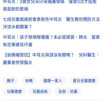
中耳炎｜2歲女兒耳仔突痛兼發燒 復發3次才痊癒
竟是飲奶惹禍
七成兒童兩歲前會患急性中耳炎 醫生教你預防方法
沖涼水都關事？
中耳炎｜孩子發燒喉嚨痛？未必是感冒、肺炎 留意
有否單邊耳仔痛
【爸媽補習班】中耳炎與游泳有關嗎？ 兒科醫生：
嚴重者併發腦炎
親子
來稿
健康一家人
夏日兒童健康
兒童健康
兒童成長
全部 - 兒童