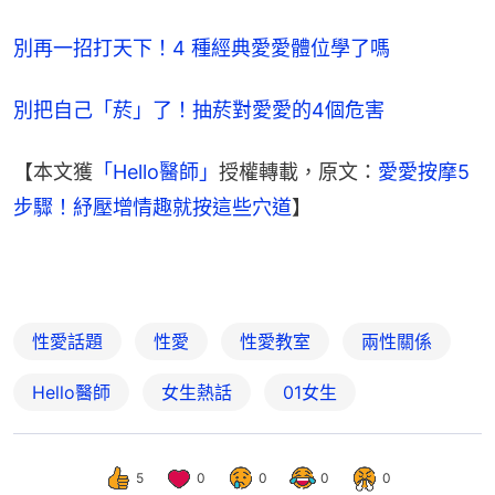
別再一招打天下！4 種經典愛愛體位學了嗎
別把自己「菸」了！抽菸對愛愛的4個危害
【本文獲
「Hello醫師」
授權轉載，原文：
愛愛按摩5
步驟！紓壓增情趣就按這些穴道
】
性愛話題
性愛
性愛教室
兩性關係
Hello醫師
女生熱話
01女生
5
0
0
0
0