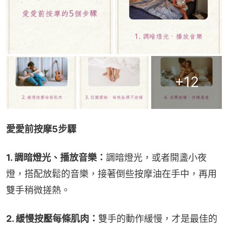
+
12
愛愛前按摩5步驟
1. 調暗燈光、播放音樂：
調暗燈光，或者開盞小夜
燈，搭配放鬆的音樂，接著倒些按摩油在手中，再用
雙手稍微搓熱。
2. 緩慢按壓每條肌肉：
雙手的動作緩慢，才是最佳的