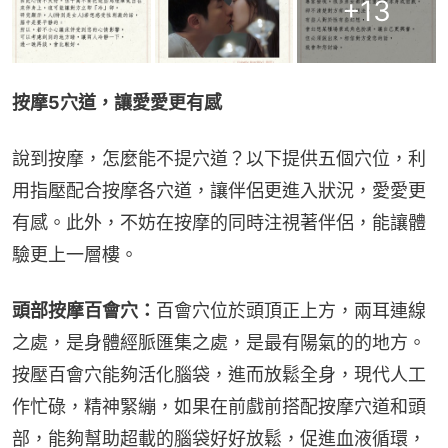
+
13
按摩5穴道，讓愛愛更有感
說到按摩，怎麼能不提穴道？以下提供五個穴位，利
用指壓配合按摩各穴道，讓伴侶更進入狀況，愛愛更
有感。此外，不妨在按摩的同時注視著伴侶，能讓體
驗更上一層樓。
頭部按摩百會穴：
百會穴位於頭頂正上方，兩耳連線
之處，是身體經脈匯集之處，是最有陽氣的的地方。
按壓百會穴能夠活化腦袋，進而放鬆全身，現代人工
作忙碌，精神緊繃，如果在前戲前搭配按摩穴道和頭
部，能夠幫助超載的腦袋好好放鬆，促進血液循環，