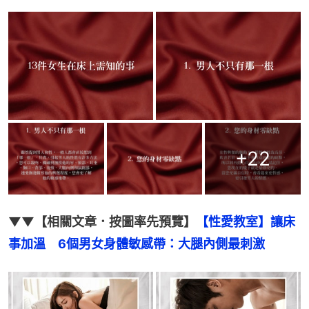
+
22
▼▼【相關文章．按圖率先預覽】
【性愛教室】讓床
事加溫　6個男女身體敏感帶：大腿內側最刺激