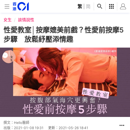
繁
|
简
女生
談情說性
性愛教室│按摩媲美前戲？性愛前按摩5
步驟 放鬆紓壓添情趣
撰文：
Hello醫師
出版：
2021-01-08 19:31
更新：
2021-05-26 18:41