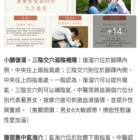
+
14
小腿復溜、三陰交穴滋陰補陽：
復溜穴位於腳踝內
側，中央往上兩指寬處；三陰交穴則位於腳踝內側，
中央往上四指寬處。一般認為，復溜穴可以提升陽
氣，三陰交穴則可以補陰氣，中醫常將這兩個穴位分
別代表著男女，按摩穴道可刺激血液循環，並提升性
興奮感。（推薦閱讀：男女6大敏感帶！撩起性慾讓
性愛加溫）
腹部集中氣海穴：
氣海穴位於肚臍下兩指寬。中醫認