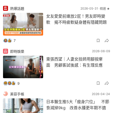
熱爆話題
2026-05-31
精選 ★
女友愛愛前連放2屁！男友即時變
軟 揭不時疲軟疑身體有隱藏問題
7
即時娛樂
2026-06-09
東張西望｜人妻女技師用腳按摩
面 男顧客試後感：有生理反應
9
美容手帳
2026-04-24
日本醫生推5大「瘦身穴位」 不節
食減掉9kg 改善水腫更年期不適