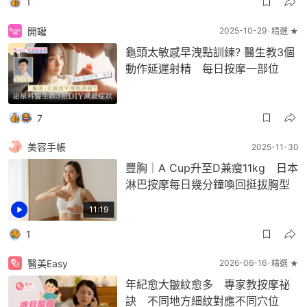
1
開罐
2025-10-29
精選 ★
龜頭太敏感早洩點訓練? 醫生教3個
動作延遲射精 每日按摩一部位
7
美容手帳
2025-11-30
豐胸｜A Cup升至D兼瘦11kg 日本
淋巴按摩每日幾分鐘喚回挺拔胸型
11:19
1
醫美Easy
2026-06-16
精選 ★
年紀愈大皺紋愈多 專家教按摩祕
訣 不同地方細紋對應不同穴位