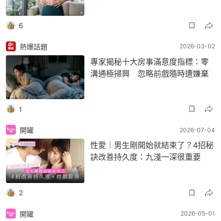
6
熱爆話題
2026-03-02
專家揭秘十大房事滿意度指標：零
溝通極掃興 忽略前戲隨時遭嫌棄
1
開罐
2026-07-04
性愛｜男生剛開始就結束了？4招秘
訣改善持久度：九淺一深很重要
2
開罐
2026-05-01