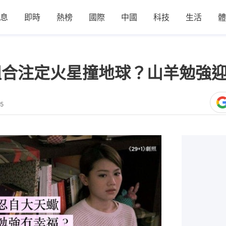
息
即時
熱榜
國際
中國
科技
生活
體
組合注定火星撞地球？山羊勉強
15