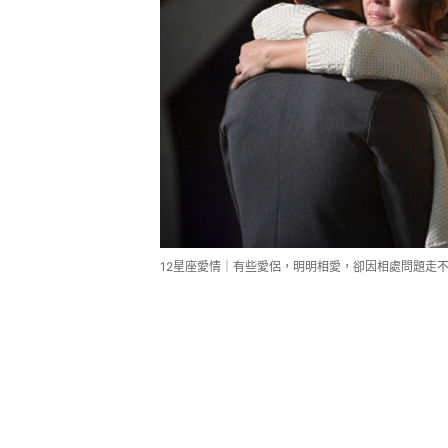
12星座愛情｜有些愛侶，明明相愛，卻因相處問題走不