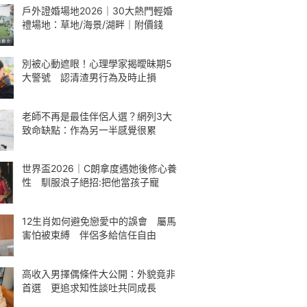
戶外證婚場地2026｜30大熱門輕婚
禮場地：草地/海景/湖畔｜附價錢
別被心動遮眼！心理學家揭曖昧期5
大警號 認清渣男行為及時止損
老師不再是最佳伴侶人選？網列3大
致命缺點：作為另一半感覺很累
世界盃2026｜C朗拿度遇她後修心養
性 馴服浪子絕招:把他當孩子寵
12生肖如何避免戀愛中的誤會 屬馬
害怕被束縛 伴侶多給信任自由
高收入男擇偶條件大公開：外貌竟非
首選 更追求知性談吐共同成長