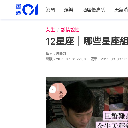
港聞
娛樂
酒店優惠碼
天氣消
女生
談情說性
12星座｜哪些星座
撰文：
周咏詩
出版：
2021-07-31 22:00
更新：
2021-08-03 11: