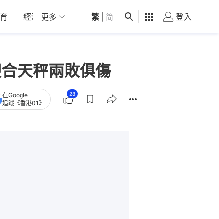
育
經濟
更多
01深圳
繁
觀點
|
简
健康
好食玩飛
登入
女
迎合天秤兩敗俱傷
28
在Google
追蹤《香港01》