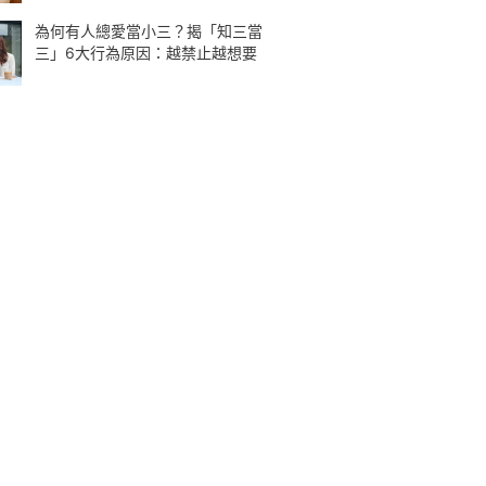
為何有人總愛當小三？揭「知三當
三」6大行為原因：越禁止越想要