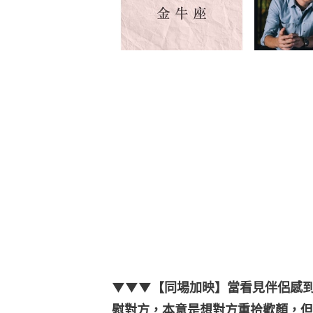
▼▼▼【同場加映】當看見伴侶感
慰對方，本意是想對方重拾歡顏，但