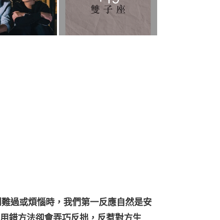
到難過或煩惱時，我們第一反應自然是安
用錯方法卻會弄巧反拙，反惹對方生