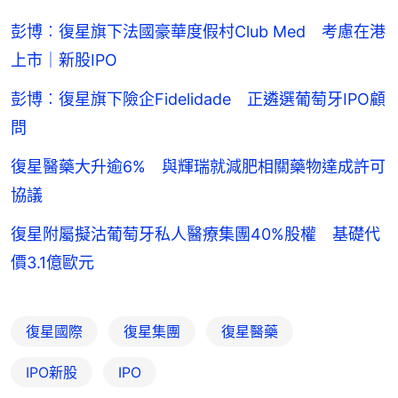
彭博︰復星旗下法國豪華度假村Club Med 考慮在港
上市｜新股IPO
彭博︰復星旗下險企Fidelidade 正遴選葡萄牙IPO顧
問
復星醫藥大升逾6% 與輝瑞就減肥相關藥物達成許可
協議
復星附屬擬沽葡萄牙私人醫療集團40%股權 基礎代
價3.1億歐元
復星國際
復星集團
復星醫藥
IPO新股
IPO