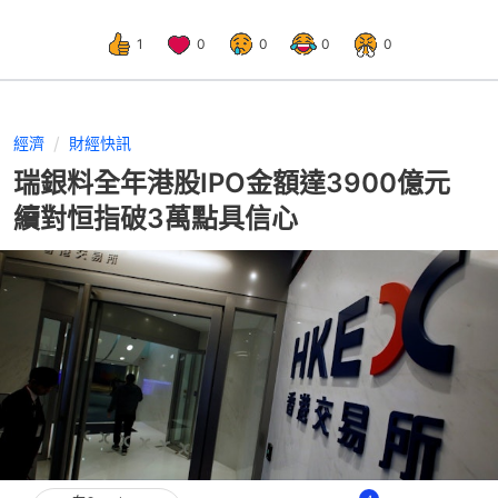
1
0
0
0
0
經濟
財經快訊
瑞銀料全年港股IPO金額達3900億元
續對恒指破3萬點具信心