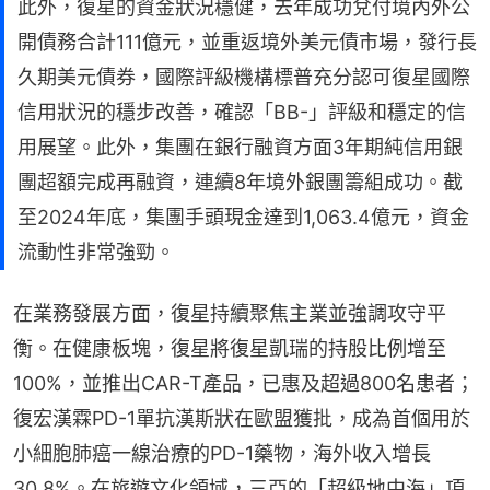
此外，復星的資金狀況穩健，去年成功兌付境內外公
開債務合計111億元，並重返境外美元債市場，發行長
久期美元債券，國際評級機構標普充分認可復星國際
信用狀況的穩步改善，確認「BB-」評級和穩定的信
用展望。此外，集團在銀行融資方面3年期純信用銀
團超額完成再融資，連續8年境外銀團籌組成功。截
至2024年底，集團手頭現金達到1,063.4億元，資金
流動性非常強勁。
在業務發展方面，復星持續聚焦主業並強調攻守平
衡。在健康板塊，復星將復星凱瑞的持股比例增至
100%，並推出CAR-T產品，已惠及超過800名患者；
復宏漢霖PD-1單抗漢斯狀在歐盟獲批，成為首個用於
小細胞肺癌一線治療的PD-1藥物，海外收入增長
30.8%。在旅遊文化領域，三亞的「超級地中海」項