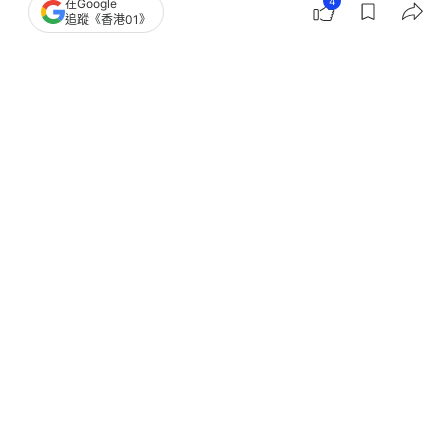
4
在Google
追蹤《香港01》
撰文：
張偉倫
出版：
2026-06-05 11:38
更新：
2026-06-05 11:38
瑞銀認為，今年以來港股市場保持高度活躍，結構性
變化顯著，硬科技與新質生產力企業已成為新股發行