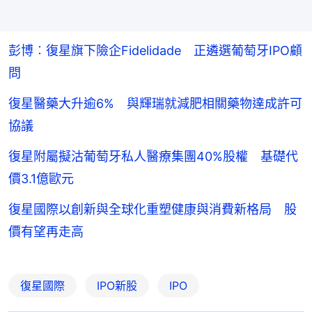
彭博︰復星旗下險企Fidelidade 正遴選葡萄牙IPO顧
問
復星醫藥大升逾6% 與輝瑞就減肥相關藥物達成許可
協議
復星附屬擬沽葡萄牙私人醫療集團40%股權 基礎代
價3.1億歐元
復星國際以創新與全球化重塑健康與消費新格局 股
價有望再走高
復星國際
IPO新股
IPO