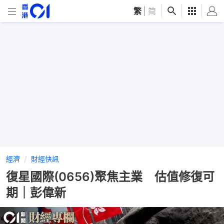
繁
|
简
經濟
財經快訊
復星國際(0656)聚焦主業 估值修復可
期｜彭偉新