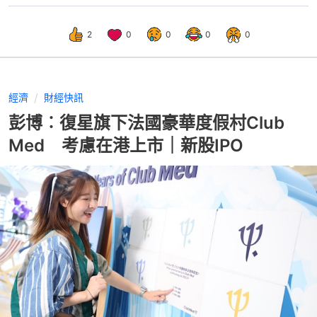
2
0
0
0
0
經濟
財經快訊
彭博︰復星旗下法國豪華度假村Club
Med 考慮在港上市｜新股IPO