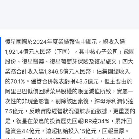
復星國際於2024年度業績報告中顯示，總收入達
1,921.4億元人民幣（下同），其中核心子公司﹙豫園
股份、復星醫藥、復星葡萄牙保險及復星旅文﹚四大
業務合計收入達1,346.5億元人民幣，佔集團總收入
的70.1%。儘管合併報表虧損43.5億元，但主要由於
阿里巴巴低價回購菜鳥股權的賬面減值所致，實屬一
次性的非現金影響。剔除該因素後，歸母淨利潤仍達
7.5億元，反映實際經營狀況優於表面數據，更重要的
是，復星在菜鳥的投資歷史回報IRR達34%，累計回
籠資金44億元，遠超初始投入15億元，回報豐厚。