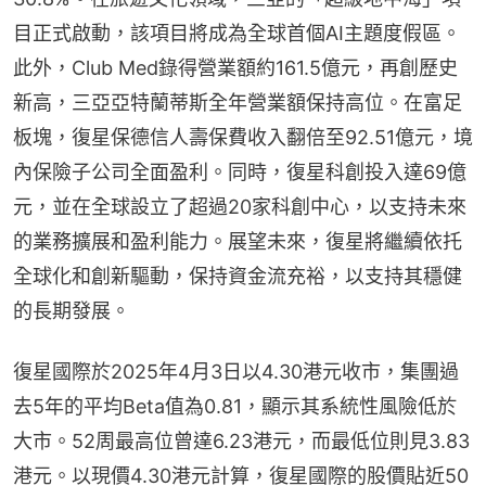
目正式啟動，該項目將成為全球首個AI主題度假區。
此外，Club Med錄得營業額約161.5億元，再創歷史
新高，三亞亞特蘭蒂斯全年營業額保持高位。在富足
板塊，復星保德信人壽保費收入翻倍至92.51億元，境
內保險子公司全面盈利。同時，復星科創投入達69億
元，並在全球設立了超過20家科創中心，以支持未來
的業務擴展和盈利能力。展望未來，復星將繼續依托
全球化和創新驅動，保持資金流充裕，以支持其穩健
的長期發展。
復星國際於2025年4月3日以4.30港元收市，集團過
去5年的平均Beta值為0.81，顯示其系統性風險低於
大市。52周最高位曾達6.23港元，而最低位則見3.83
港元。以現價4.30港元計算，復星國際的股價貼近50