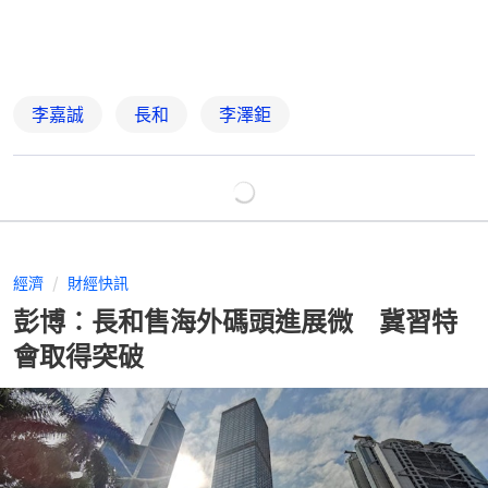
李嘉誠
長和
李澤鉅
經濟
財經快訊
彭博︰長和售海外碼頭進展微 冀習特
會取得突破