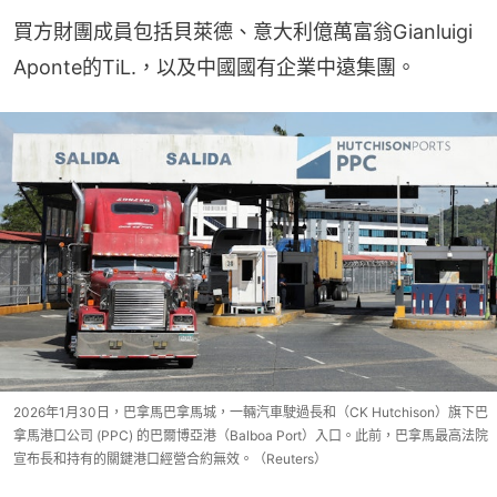
買方財團成員包括貝萊德、意大利億萬富翁Gianluigi 
Aponte的TiL.，以及中國國有企業中遠集團。
2026年1月30日，巴拿馬巴拿馬城，一輛汽車駛過長和（CK Hutchison）旗下巴
拿馬港口公司 (PPC) 的巴爾博亞港（Balboa Port）入口。此前，巴拿馬最高法院
宣布長和持有的關鍵港口經營合約無效。（Reuters）