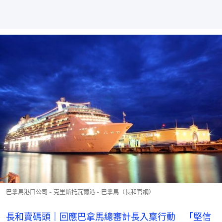
巴拿馬港口公司 - 克里斯托瓦爾港 - 巴拿馬（長和官網）
長和賣碼頭｜回應巴拿馬總審計長入稟行動 「堅信