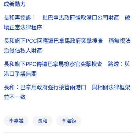
成新動力
長和再控訴！ 批巴拿馬政府強取港口公司財產 破
壞正當法律程序
長和旗下PCC回應遭巴拿馬政府突擊搜查 稱無視法
治侵佔私人財產
長和旗下PPC傳遭巴拿馬檢察官突擊搜查 路透︰與
港口爭議無關
長和：巴拿馬政府強行接管兩港口 與相關法律框架
並不一致
李嘉誠
長和
李澤鉅