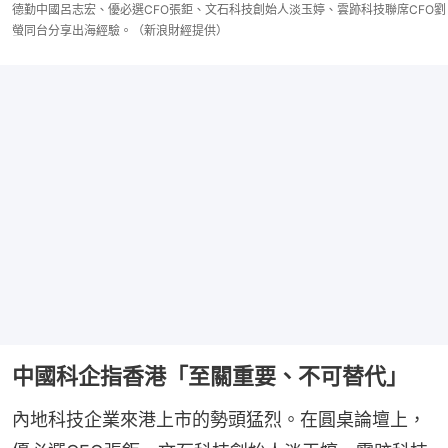
德勤中國呂志宏、優必選CFO張鉅、文石科技創始人淡玉婷、雲跡科技聯席CFO劉
螢同台分享出海經驗。（新浪財經提供）
中國科企指香港「至關重要、不可替代」
內地科技企業來港上市的勢頭猛烈。在圓桌論壇上，