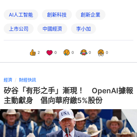
AI人工智能
創新科技
創新企業
上市公司
中國經濟
李小加
2
0
0
0
0
經濟
財經快訊
矽谷「有形之手」漸現！ OpenAI據報
主動獻身 倡向華府繳5%股份