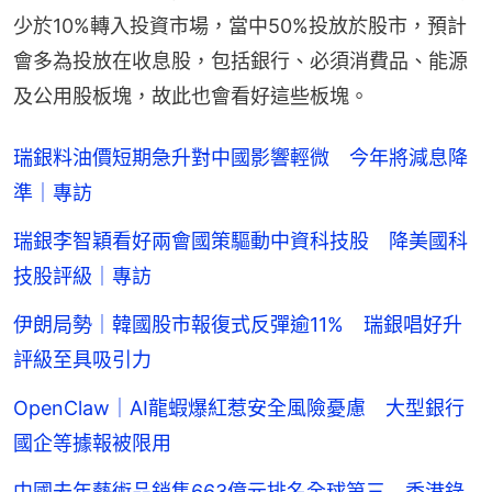
少於10%轉入投資市場，當中50%投放於股市，預計
會多為投放在收息股，包括銀行、必須消費品、能源
及公用股板塊，故此也會看好這些板塊。
瑞銀料油價短期急升對中國影響輕微 今年將減息降
準｜專訪
瑞銀李智穎看好兩會國策驅動中資科技股 降美國科
技股評級｜專訪
伊朗局勢｜韓國股市報復式反彈逾11% 瑞銀唱好升
評級至具吸引力
OpenClaw｜AI龍蝦爆紅惹安全風險憂慮 大型銀行
國企等據報被限用
中國去年藝術品銷售663億元排名全球第三 香港錄