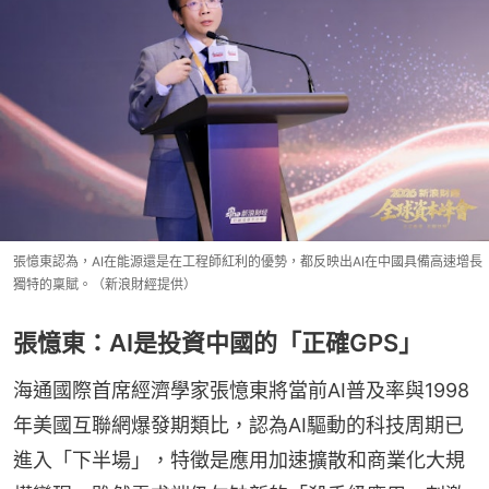
張憶東認為，AI在能源還是在工程師紅利的優勢，都反映出AI在中國具備高速增長
獨特的稟賦。（新浪財經提供）
張憶東：AI是投資中國的「正確GPS」
海通國際首席經濟學家張憶東將當前AI普及率與1998
年美國互聯網爆發期類比，認為AI驅動的科技周期已
進入「下半場」，特徵是應用加速擴散和商業化大規