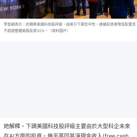
李智穎表示，近期將美國科技股評級，由吸引下調至中性，建議投資者降低配置至
不超過整體美股投資30%。（資料圖片）
她解釋，下調美國科技股評級主要由於大型科企未來
在AI方面的投資，幾乎等同其淨現金收入(free cash 