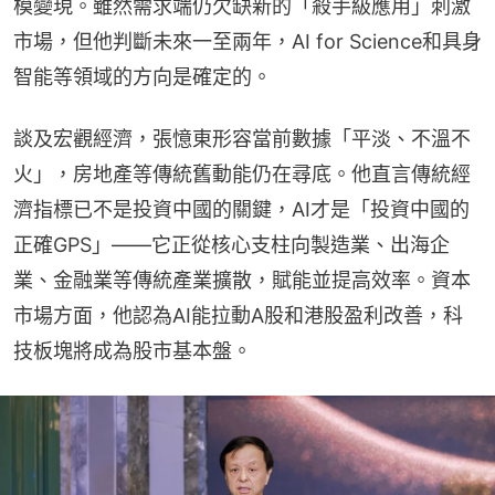
模變現。雖然需求端仍欠缺新的「殺手級應用」刺激
市場，但他判斷未來一至兩年，AI for Science和具身
智能等領域的方向是確定的。
談及宏觀經濟，張憶東形容當前數據「平淡、不溫不
火」，房地產等傳統舊動能仍在尋底。他直言傳統經
濟指標已不是投資中國的關鍵，AI才是「投資中國的
正確GPS」——它正從核心支柱向製造業、出海企
業、金融業等傳統產業擴散，賦能並提高效率。資本
市場方面，他認為AI能拉動A股和港股盈利改善，科
技板塊將成為股市基本盤。