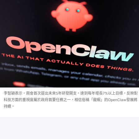
李智穎表示，兩會首次提出未來5年研發開支，達到每年增長7%以上目標，反映對
科技方面的重視度屬於政府首要任務之一，相信俗稱「龍蝦」的OpenClaw發展將
持續。