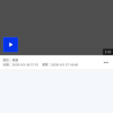
播
放
2:10
總
影
共
片
時
撰文：
黃捷
間
出版：
2026-03-26 17:15
更新：
2026-03-27 16:48