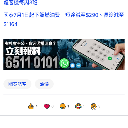
體客機每周3班
國泰7月1日起下調燃油費 短途減至$290、長途減至
$1164
國泰航空
油價
4
0
1
1
3