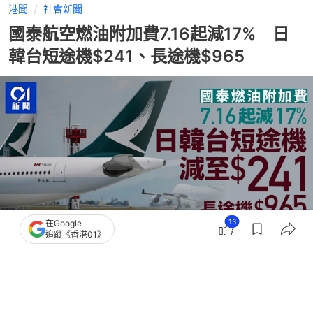
港聞
社會新聞
國泰航空燃油附加費7.16起減17% 日
韓台短途機$241、長途機$965
13
在Google
追蹤《香港01》
撰文：
歐陽德浩
出版：
2026-07-08 14:55
更新：
2026-07-24 14:19