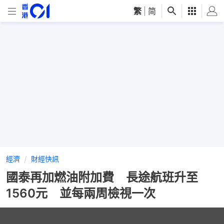
繁
|
简
經濟
財經快訊
國泰再加燃油附加費 長途航班升至
1560元 並每兩周檢視一次