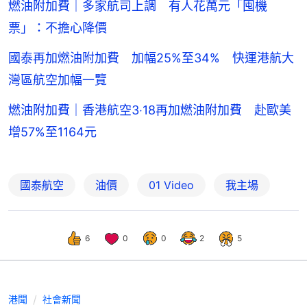
燃油附加費｜多家航司上調 有人花萬元「囤機
票」：不擔心降價
國泰再加燃油附加費 加幅25%至34% 快運港航大
灣區航空加幅一覽
燃油附加費｜香港航空3‧18再加燃油附加費 赴歐美
增57%至1164元
國泰航空
油價
01 Video
我主場
6
0
0
2
5
港聞
社會新聞