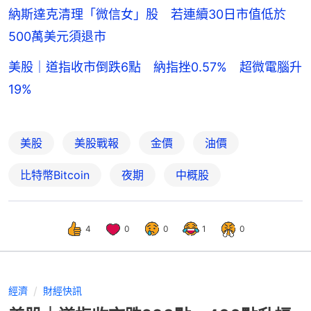
納斯達克清理「微信女」股 若連續30日市值低於
500萬美元須退市
美股｜道指收市倒跌6點 納指挫0.57% 超微電腦升
19%
美股
美股戰報
金價
油價
比特幣Bitcoin
夜期
中概股
4
0
0
1
0
經濟
財經快訊