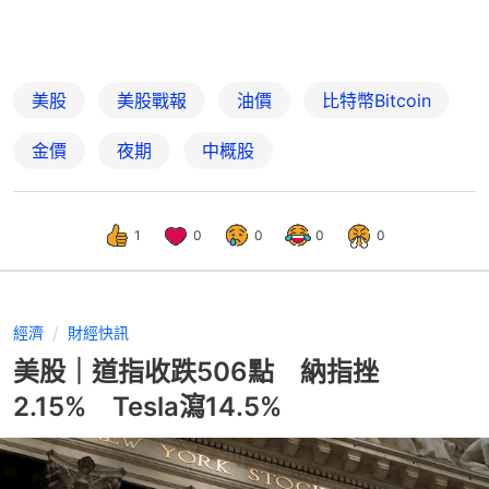
美股
美股戰報
油價
比特幣Bitcoin
金價
夜期
中概股
1
0
0
0
0
經濟
財經快訊
美股｜道指收跌506點 納指挫
2.15% Tesla瀉14.5%