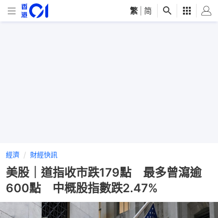
繁
|
简
經濟
財經快訊
美股｜道指收市跌179點 最多曾瀉逾
600點 中概股指數跌2.47%