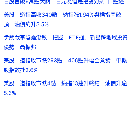
日股首破6萬點大關 日元貶值是把雙刃劍 ｜ 點經
美股｜道指高收340點 納指漲1.64%與標指同破
頂 油價約升3.5%
伊朗戰事陰霾漸散 把握「ETF通」新星跨地域投資
優勢｜聶振邦
美股｜道指收市跌293點 406點升幅全蒸發 中概
股指數挫2.6%
美股｜道指收市跌4點 納指13連升終結 油價升逾
5.6%