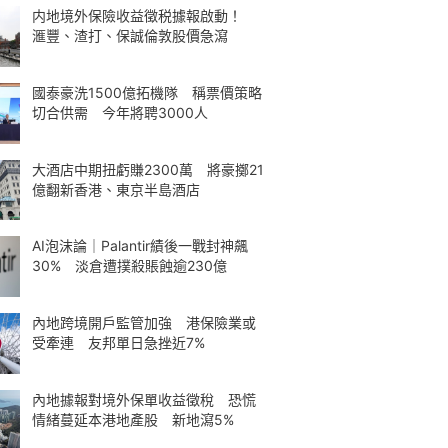
内地境外保險收益徵税據報啟動！
滙豐、渣打、保誠倫敦股價急瀉
國泰豪洗1500億拓機隊 稱票價策略
切合供需 今年將聘3000人
大酒店中期扭虧賺2300萬 將豪擲21
億翻新香港、東京半島酒店
AI泡沫論｜Palantir績後一戰封神飆
30% 淡倉遭撲殺賬蝕逾230億
內地跨境開戶監管加強 港保險業或
受牽連 友邦單日急挫近7%
內地據報對境外保單收益徵稅 恐慌
情緒蔓延本港地產股 新地瀉5%