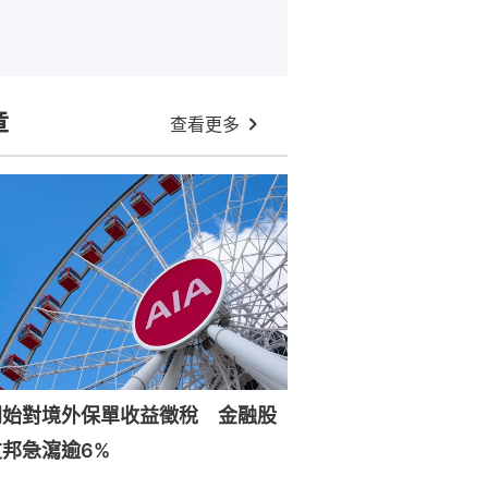
章
查看更多
開始對境外保單收益徵稅 金融股
邦急瀉逾6%