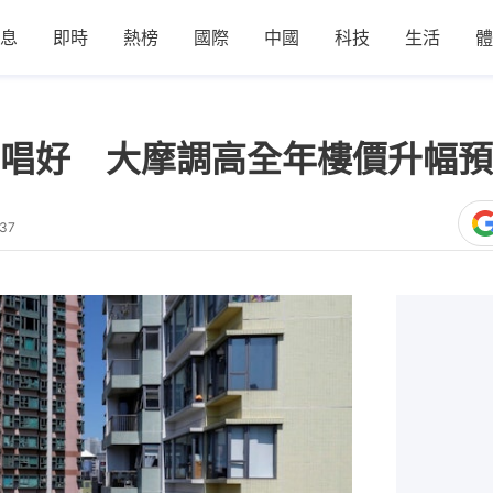
息
即時
熱榜
國際
中國
科技
生活
體
唱好 大摩調高全年樓價升幅預
:37