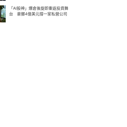
「AI股神」爆倉後旋即重返投資舞
台 豪擲4億美元撐一家私營公司