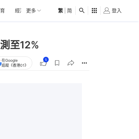
育
經濟
更多
01深圳
繁
觀點
|
简
健康
好食玩飛
登入
女
測至12%
5
在Google
追蹤《香港01》