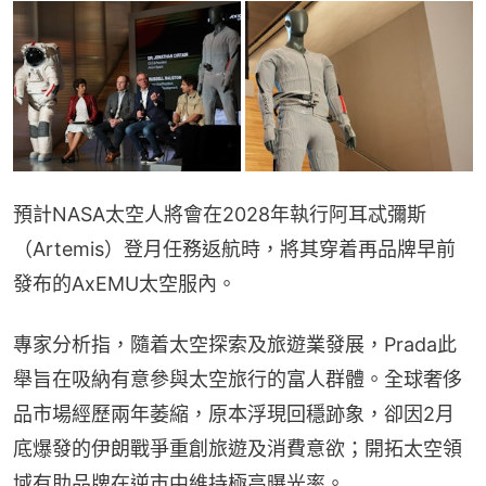
預計NASA太空人將會在2028年執行阿耳忒彌斯
（Artemis）登月任務返航時，將其穿着再品牌早前
發布的AxEMU太空服內。
專家分析指，隨着太空探索及旅遊業發展，Prada此
舉旨在吸納有意參與太空旅行的富人群體。全球奢侈
品市場經歷兩年萎縮，原本浮現回穩跡象，卻因2月
底爆發的伊朗戰爭重創旅遊及消費意欲；開拓太空領
域有助品牌在逆市中維持極高曝光率。