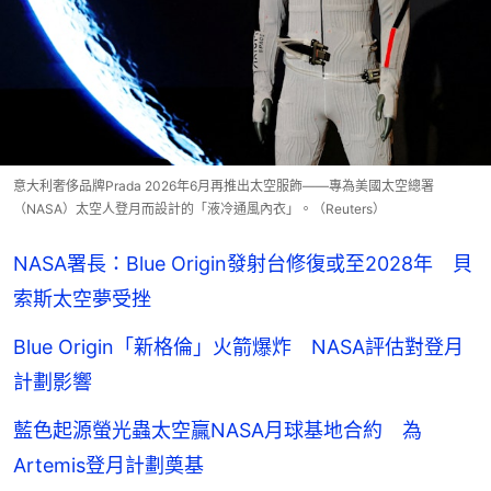
意大利奢侈品牌Prada 2026年6月再推出太空服飾——專為美國太空總署
（NASA）太空人登月而設計的「液冷通風內衣」。（Reuters）
NASA署長：Blue Origin發射台修復或至2028年 貝
索斯太空夢受挫
Blue Origin「新格倫」火箭爆炸 NASA評估對登月
計劃影響
藍色起源螢光蟲太空贏NASA月球基地合約 為
Artemis登月計劃奠基