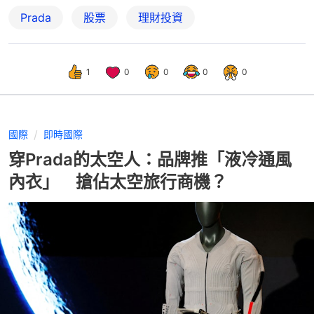
Prada
股票
理財投資
1
0
0
0
0
國際
即時國際
穿Prada的太空人：品牌推「液冷通風
內衣」 搶佔太空旅行商機？