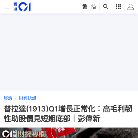
繁
|
简
經濟
財經快訊
普拉達(1913)Q1增長正常化︰高毛利韌
性助股價見短期底部｜彭偉新