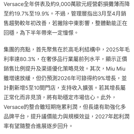
Versace全年併表及約9,000萬歐元經營虧損攤薄而降
至約19.7%至19.9%。不過，管理層指出3月至4月銷
售趨勢較年初改善，若撇除中東影響，整體動能正在
回穩，為下半年帶來一定憧憬。
集團的亮點，首先聚焦在於高毛利結構中，2025年毛
利率達80.3%，在奢侈品行業屬前列水平，顯示正價
銷售比例提升及渠道優化策略見效。其次，Miu Miu
雖增速放緩，但仍預測2026年可錄得約9%增長，並
計劃新增5至10間門店，支持收入擴張。若其增長屬
正常化而非見頂，將有助穩定市場信心。此外，
Versace的整合雖短期拖累利潤，但長遠有助強化多
品牌平台，提升議價能力與規模效益，2027年起利潤
率有望隨整合進展逐步回升。