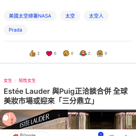
美國太空總署NASA
太空
太空人
Prada
2
0
0
2
0
女生
知性女生
Estée Lauder 與Puig正洽談合併 全球
美妝市場或迎來「三分鼎立」
1
在Google