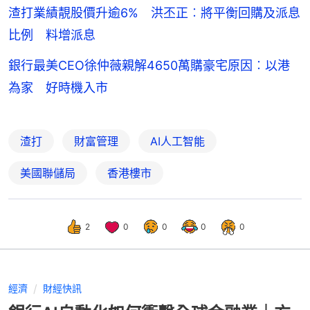
渣打業績靚股價升逾6% 洪丕正︰將平衡回購及派息
比例 料增派息
銀行最美CEO徐仲薇親解4650萬購豪宅原因︰以港
為家 好時機入市
渣打
財富管理
AI人工智能
美國聯儲局
香港樓市
2
0
0
0
0
經濟
財經快訊