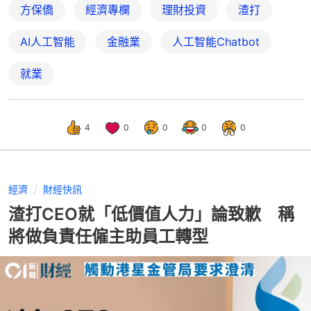
方保僑
經濟專欄
理財投資
渣打
AI人工智能
金融業
人工智能Chatbot
就業
4
0
0
0
0
經濟
財經快訊
渣打CEO就「低價值人力」論致歉 稱
將做負責任僱主助員工轉型