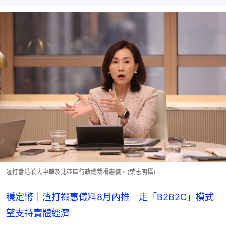
渣打香港兼大中華及北亞區行政總裁禤惠儀。(葉志明攝)
穩定幣｜渣打禤惠儀料8月內推 走「B2B2C」模式
望支持實體經濟