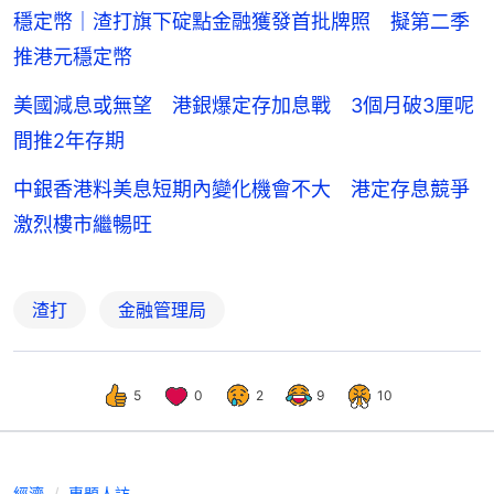
穩定幣｜渣打旗下碇點金融獲發首批牌照 擬第二季
推港元穩定幣
美國減息或無望 港銀爆定存加息戰 3個月破3厘呢
間推2年存期
中銀香港料美息短期內變化機會不大 港定存息競爭
激烈樓市繼暢旺
渣打
金融管理局
5
0
2
9
10
經濟
專題人訪