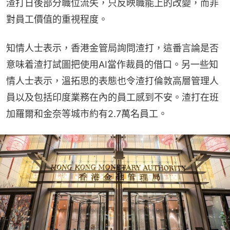
渣打日後部分職位流失，只反映職能上的改變，而非
對員工價值的重視程度。
知情人士表示，香港金管局詢問渣打，這番言論是否
意味着渣打試圖把使用AI當作裁員的借口。另一些知
情人士表示，溫拓思的表態也令渣打倫敦高層管理人
員以及包括印度業務在內的員工感到不安。渣打在班
加羅爾和金奈等城市約有2.7萬名員工。