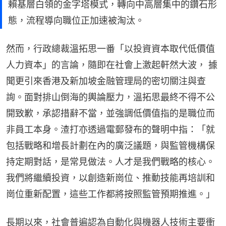
賴基層白領的金字塔模式，轉向中高層集中的鑽石形
態，流程導向職位正加速被淘汰。
然而，行政總裁溫拓思一番「以投資資本取代低價值
人力資本」的言論，隨即在社會上激起軒然大波， 據
聞更引來香港及新加坡金融管理局的密切關注與查
詢。面對排山倒海的輿論壓力，溫拓思最終不得不公
開致歉，承認措辭不當，並強調低價值指的是職位而
非員工本身。渣打亦透過電郵發布的聲明中指：「就
包括戰略和增長計劃在內的廣泛議題，與監管機構保
持定期對話，是常見做法。人才是我們戰略的核心。
我們將繼續投資，以創造新崗位、推動技能再培訓和
崗位重新配置，這些工作都將按照監管預期推進。」
長期以來，社會普遍認為自動化與機器人技術主要衝