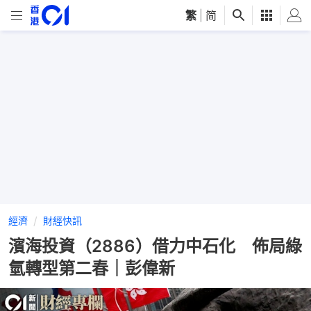
繁
|
简
經濟
財經快訊
濱海投資（2886）借力中石化 佈局綠
氫轉型第二春｜彭偉新