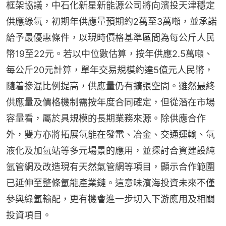
框架協議，中石化新星新能源公司將向濱投天津穩定
供應綠氫，初期年供應量預期約2萬至3萬噸，並承諾
給予最優惠條件，以現時價格基準區間為每公斤人民
幣19至22元。若以中位數估算，按年供應2.5萬噸、
每公斤20元計算，單年交易規模約達5億元人民幣，
隨着摻混比例提高，供應量仍有擴張空間。雖然最終
供應量及價格機制需按年度合同確定，但從潛在市場
容量看，屬於具規模的長期業務來源。除供應合作
外，雙方亦將拓展氫能在發電、冶金、交通運輸、氫
液化及加氫站等多元場景的應用，並探討合資建設純
氫管網及改造現有天然氣管網等項目，顯示合作範圍
已延伸至整條氫能產業鏈。這意味濱海投資未來不僅
參與綠氫輸配，更有機會進一步切入下游應用及相關
投資項目。