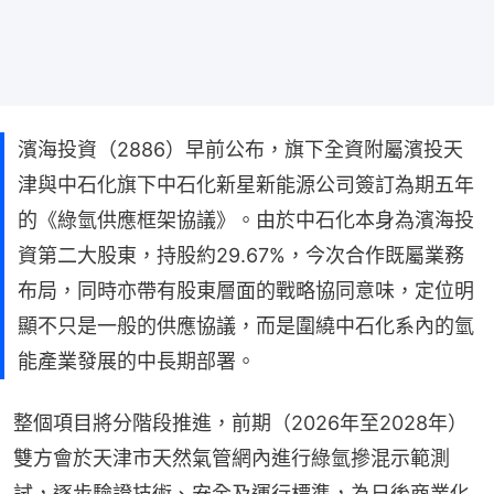
濱海投資（2886）早前公布，旗下全資附屬濱投天
津與中石化旗下中石化新星新能源公司簽訂為期五年
的《綠氫供應框架協議》。由於中石化本身為濱海投
資第二大股東，持股約29.67%，今次合作既屬業務
布局，同時亦帶有股東層面的戰略協同意味，定位明
顯不只是一般的供應協議，而是圍繞中石化系內的氫
能產業發展的中長期部署。
整個項目將分階段推進，前期（2026年至2028年）
雙方會於天津市天然氣管網內進行綠氫摻混示範測
試，逐步驗證技術、安全及運行標準，為日後商業化