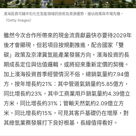
濱海投資可藉中石化在氫能領域的技術及資源優勢，搶佔政策與市場先機。
（Getty Images）
雖然今次合作所帶來的現金流貢獻最快亦要待2029年
後才會顯現，但若項目按規劃推進，配合國家「雙
碳」政策及京津冀氫能產業發展方向，濱海投資的長
期成長定位與估值邏輯，或將迎來重新定價的契機。
加上濱海投資首季經營情況不俗，總銷氣量約7.94億
方，按年增長約21%：其中管道氣銷量約5.85億方，
同比增長約23%，其中工商業用戶銷氣量約4.39億立
方米，同比增長約31%；管輸天然氣約2.09億立方
米，同比增長約15%，可見其客戶基礎仍在增厚，對
其綠氫業務發展打下良好根基，長線值得看好。