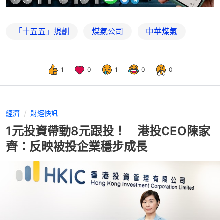
「十五五」規劃
煤氣公司
中華煤氣
1
0
1
0
0
經濟
財經快訊
1元投資帶動8元跟投！ 港投CEO陳家
齊：反映被投企業穩步成長