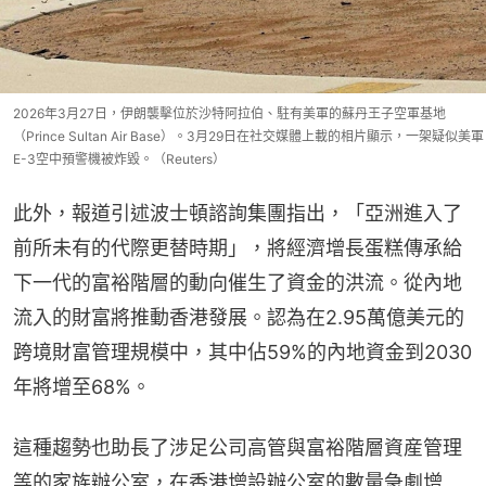
2026年3月27日，伊朗襲擊位於沙特阿拉伯、駐有美軍的蘇丹王子空軍基地
（Prince Sultan Air Base）。3月29日在社交媒體上載的相片顯示，一架疑似美軍
E-3空中預警機被炸毀。（Reuters）
此外，報道引述波士頓諮詢集團指出，「亞洲進入了
前所未有的代際更替時期」，將經濟增長蛋糕傳承給
下一代的富裕階層的動向催生了資金的洪流。從內地
流入的財富將推動香港發展。認為在2.95萬億美元的
跨境財富管理規模中，其中佔59%的內地資金到2030
年將增至68%。
這種趨勢也助長了涉足公司高管與富裕階層資産管理
等的家族辦公室，在香港增設辦公室的數量急劇增