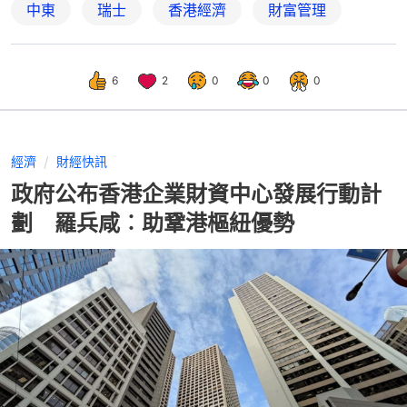
中東
瑞士
香港經濟
財富管理
6
2
0
0
0
經濟
財經快訊
政府公布香港企業財資中心發展行動計
劃 羅兵咸︰助鞏港樞紐優勢