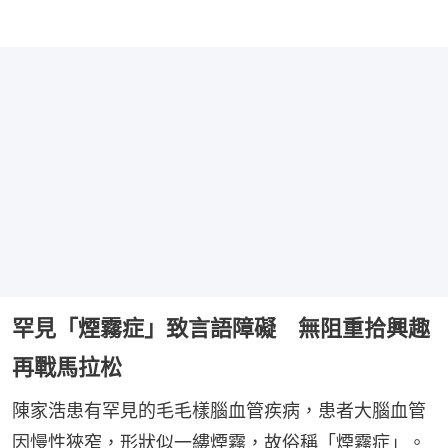
罕見「煙霧症」致言語障礙 無阻重拾興趣
再戰馬拉松
陳家浩患有罕見的毛毛樣腦血管疾病，患者大腦血管
因慢性狹窄，形狀似一縷煙霧，故俗稱「煙霧症」。