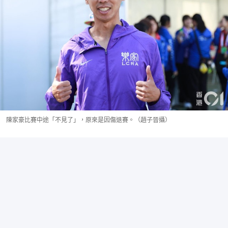
陳家豪比賽中途「不見了」，原來是因傷退賽。（趙子晉攝）