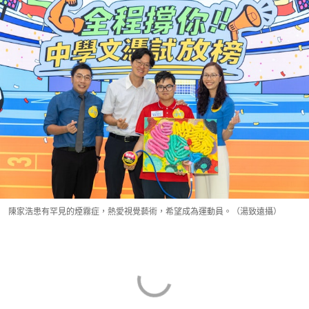
陳家浩患有罕見的煙霧症，熱愛視覺藝術，希望成為運動員。（湯致遠攝）