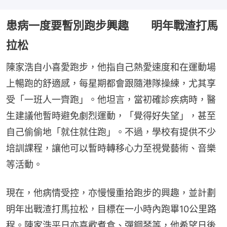
患病一度要暫別跑步興趣 明年戰渣打馬
拉松
陳家浩自小喜愛跑步，他指自己熱愛速度和在運動場
上暢跑的舒適感，每星期都會跟隨港隊操練，尤其享
受「一班人一齊跑」。他坦言，當初確診疾病時，醫
生建議他暫時避免劇烈運動，「覺得好失望」，甚至
自己偷偷地「就住就住跑」。不過，學校有提供不少
培訓課程，讓他可以暫時轉移心力至視覺藝術、音樂
等活動。
現在，他病情受控，亦慢慢重拾跑步的興趣，並計劃
明年出戰渣打馬拉松，目標在一小時內跑畢10公里路
程。陳家浩平日亦喜歡煮食、彈鋼琴等，他希望日後