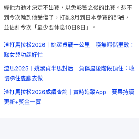
經他力勸才決定不出賽，以免影響之後的比賽。想不
到今次輪到他受傷了，打亂3月到日本參賽的部署，
並估計今次「最少要休息10日8日」。
渣打馬拉松2026｜姚潔貞戰十公里 嘆無暇儲里數：
睇女兒功課好忙
渣馬2025︱姚潔貞半馬封后 負傷最後階段頂住：收
慢睇住隻腳去做
渣打馬拉松2026成績查詢｜實時追蹤App 賽果持續
更新+獎金一覽