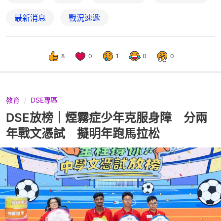
最新消息
戰況速遞
8
0
1
0
0
教育
DSE專區
DSE放榜｜煙霧症少年克服身障 分兩
年戰文憑試 擬明年跑馬拉松