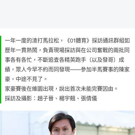
一年一度的渣打馬拉松，《01體育》採訪通訊群組如
歷年一貫熱鬧，負責現場採訪與在公司奮戰的兩批同
事各有各忙，不斷追查各精英跑手（以及發哥）成
績，眾人今早不約而同發現——參加半馬賽事的陳家
豪，中途不見了。
家豪賽後在維園出現，說出首次未能完賽因由。
採訪及攝影：趙子晉、楊宇翹、張倩儀