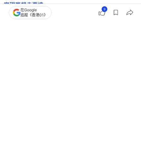
實現夢想走更遠
9
在Google
追蹤《香港01》
DSE放榜｜19歲半癱女生不怕輸 冀當社工為同路發
聲：輸咗咪再嚟
DSE放榜｜內地試場試點第3年 考評局：正與兩地相
關部門檢討安排
DSE放榜｜考生明日到7-Eleven出示學生證 可免費
換7CAFÉ即磨咖啡
DSE放榜2026｜誕24名狀元包括14男10女創新高
11人成超級狀元
DSE放榜｜7名考生作弊遭取消成績 33人試場內拍
照較去年增19宗