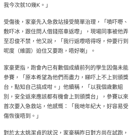
我今次就10幾K。」
受傷後，家豪先入急救站接受簡單治理，「噴吓嘢、
敷吓冰，跟住問人借錢搭車返嚟」，現場同事被他弄
至忍俊不禁，他又說，「我行返嚟唔得呀，仲要行到
呢度（維園）迫住又要跑，唔好喇」。
家豪更指，跑會內已有數個成績前列的學生因傷未能
參賽，「原本希望為他們而盡力，睇吓上不上到頒獎
台，點知自己搞成咁。」他續稱，「以我個歲數組
別，安全返來應該都有機會上到頒獎台」，參賽以來
首次要入急救站，他感慨：「我哋年紀大，好容易受
傷恢復唔到。」
對於太太姚潔貞的狀況，家豪稱昨日對方尚在試跑，