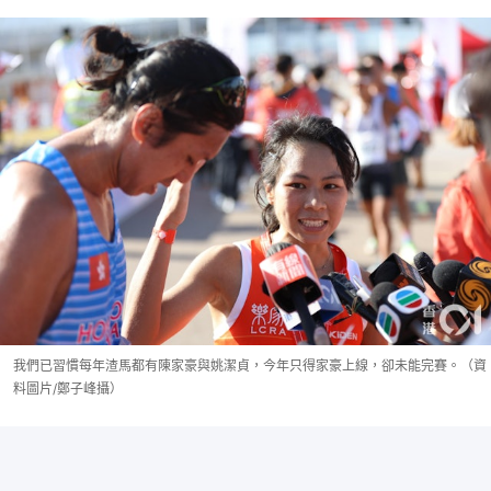
我們已習慣每年渣馬都有陳家豪與姚潔貞，今年只得家豪上線，卻未能完賽。（資
料圖片/鄭子峰攝）