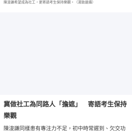
陳浚謙希望成為社工，更寄語考生保持樂觀。（湯致遠攝）
冀做社工為同路人「擔遮」 寄語考生保持
樂觀
陳浚謙同樣患有專注力不足，初中時常遲到、欠交功