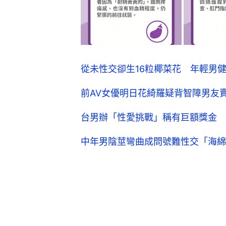
從未性交卻生16粒椰菜花 年輕男
前AV女優明日花綺羅疑背智障男友
台男辦「性愛挑戰」稱有巨額獎金 
中年男陰莖彎曲成問號難性交「海綿