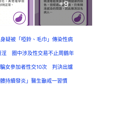
+
9
健身疑被「啞鈴、毛巾」傳染性病
賣淫 圈中涉及性交易不止周鶴年
騙女參加者性交10次 判決出爐
體持續發炎」醫生籲戒一習慣