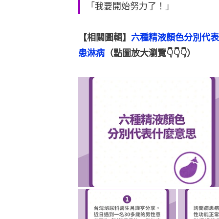
「我要開始努力了！」
【相關圖輯】
六種精液顏色分別代表
患淋病
（點圖放大瀏覽👇👇👇）