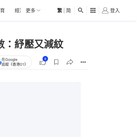
育
經濟
更多
01深圳
繁
觀點
|
简
健康
好食玩飛
登入
女
數：紓壓又減紋
8
在Google
追蹤《香港01》