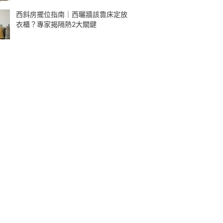
西斜房擺位指南｜西曬牆該靠床定放
衣櫃？專家揭隔熱2大關鍵