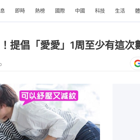
息
即時
熱榜
國際
中國
科技
生活
體
！提倡「愛愛」1周至少有這次
0