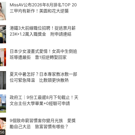
MissAV公布2026年8月排名TOP 20
三甲均有新作！美園和花大逆襲
港鐵3大前線職位招聘！捉逃票月薪
23K+1.2萬入職獎金 附申請連結
日本少女漫畫式愛情！女高中生倒追
班導遭嚴拒 靠1招逆轉娶回家
夏天中暑怎好？日本專家教冰敷一部
位可緊急降温 比敷頸更快散熱
政府工｜9份工最遲8月下旬截止！天
文台主任大學畢業+0經驗可申請
9個致命窮習慣害你變月光族 愛獎
勵自己大忌 致富習慣有哪些？
:56