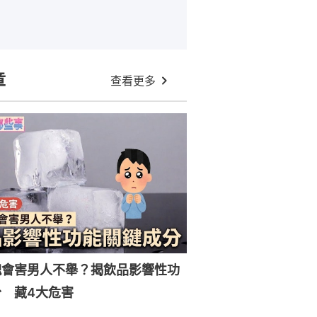
章
查看更多
塊會害男人不舉？揭飲品影響性功
 藏4大危害