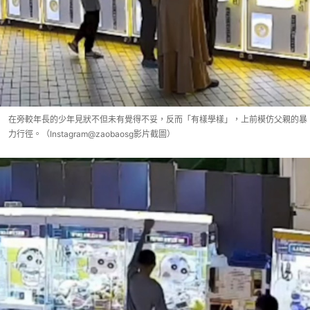
在旁較年長的少年見狀不但未有覺得不妥，反而「有樣學樣」，上前模仿父親的暴
力行徑。（Instagram@zaobaosg影片截圖）