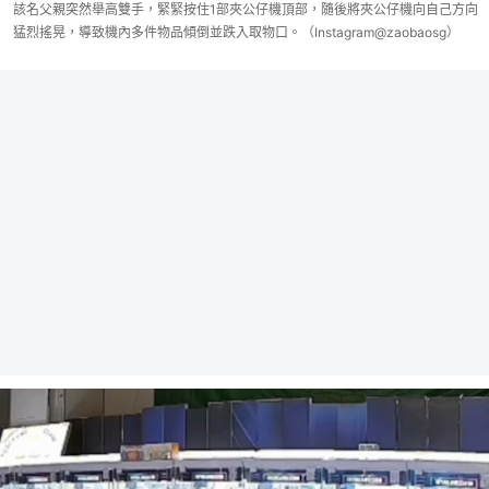
該名父親突然舉高雙手，緊緊按住1部夾公仔機頂部，隨後將夾公仔機向自己方向
猛烈搖晃，導致機內多件物品傾倒並跌入取物口。（Instagram@zaobaosg）