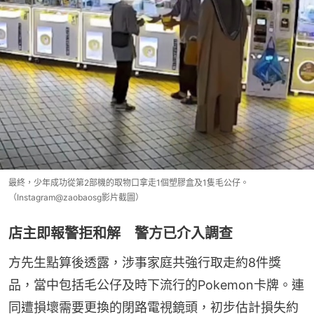
最終，少年成功從第2部機的取物口拿走1個塑膠盒及1隻毛公仔。
（Instagram@zaobaosg影片截圖）
店主即報警拒和解 警方已介入調查
方先生點算後透露，涉事家庭共強行取走約8件獎
品，當中包括毛公仔及時下流行的Pokemon卡牌。連
同遭損壞需要更換的閉路電視鏡頭，初步估計損失約