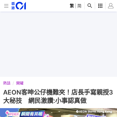
繁
|
简
熱話
開罐
AEON客呻公仔機難夾！店長手寫親授3
大秘技 網民激讚:小事認真做