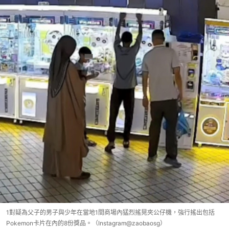
1對疑為父子的男子與少年在當地1間商場內猛烈搖晃夾公仔機，強行搖出包括
Pokemon卡片在內的8份獎品。（Instagram@zaobaosg）