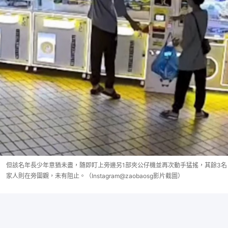
但該名年長少年意猶未盡，隨即盯上旁邊另1部夾公仔機並再次動手猛搖，其餘3名
家人則在旁圍觀，未有阻止。（Instagram@zaobaosg影片截圖）