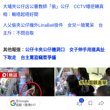
大埔夾公仔店公審教師「偷」公仔 CCTV曝逆轉真
相：輸唔起唔好開
人父偷夾公仔機外LinaBell掛件 女兒一臉驚呆 台
主斥：不問自取
其他報道：
公仔卡夾公仔機洞口　女子伸手用道具扯
下取走　台主罵盜竊惹爭議
12
在Google
追蹤《香港01》