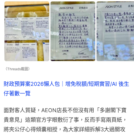
（Threads截圖）
財政預算案2026懶人包｜增免稅額/短期實習/AI 後生
仔著數一覽
面對客人質疑，AEON店長不但沒有用「多謝閣下寶
貴意見」這類官方字眼敷衍了事，反而手寫兩頁紙，
將夾公仔心得傾囊相授，為大家詳細拆解3大過關攻