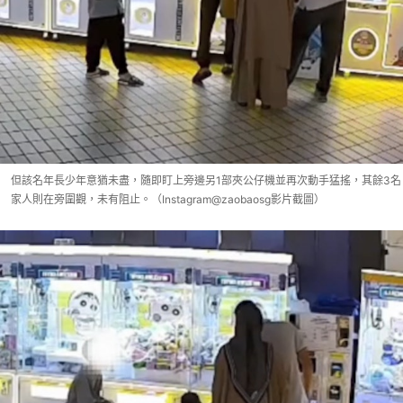
但該名年長少年意猶未盡，隨即盯上旁邊另1部夾公仔機並再次動手猛搖，其餘3名
家人則在旁圍觀，未有阻止。（Instagram@zaobaosg影片截圖）