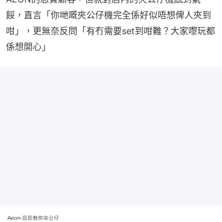
餒，直言「你哋嘅夾公仔機完全係好似唔想俾人夾到
咁」，更無奈反問「有冇需要set到咁難？大家嚟玩都
係想開心」