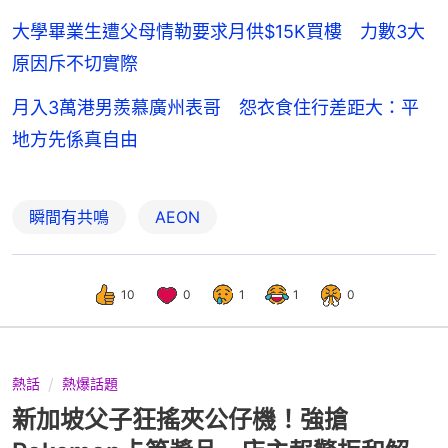
大學畢業生遭父母情勒要求月供$15K買樓 力數3大
原因斥不切實際
月入3萬港男羨慕廣州表哥 怨衣食住行差距大：平
地方先係真自由
瞬間有共鳴
AEON
10
0
1
1
0
熱話
熱爆話題
新加坡父子狂搖夾公仔機！強搶