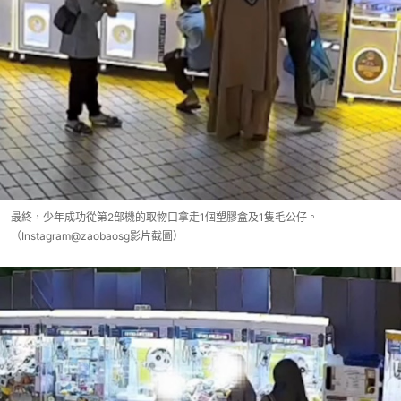
最終，少年成功從第2部機的取物口拿走1個塑膠盒及1隻毛公仔。
（Instagram@zaobaosg影片截圖）