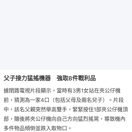
父子接力猛搖機器 強取8件戰利品
據閉路電視片段顯示，當時有3男1女站在夾公仔機
前，猜測為一家4口（包括父母及兩名兒子）。片段
中，該名父親突然舉高雙手，緊緊按住1部夾公仔機頂
部，隨後將夾公仔機向自己方向猛烈搖晃，導致機內
多件物品傾倒並跌入取物口。