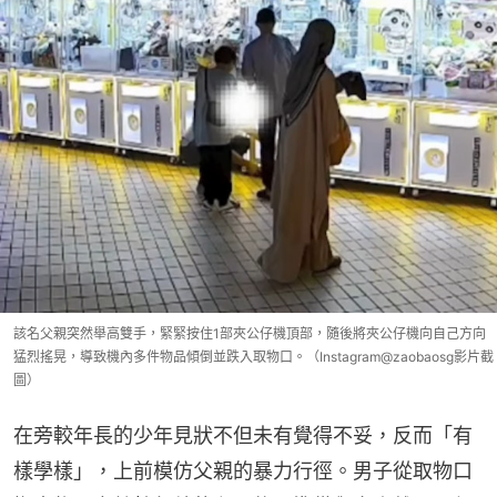
該名父親突然舉高雙手，緊緊按住1部夾公仔機頂部，隨後將夾公仔機向自己方向
猛烈搖晃，導致機內多件物品傾倒並跌入取物口。（Instagram@zaobaosg影片截
圖）
在旁較年長的少年見狀不但未有覺得不妥，反而「有
樣學樣」，上前模仿父親的暴力行徑。男子從取物口