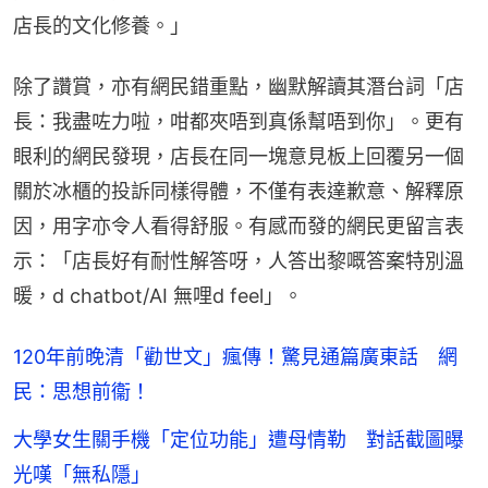
店長的文化修養。」
除了讚賞，亦有網民錯重點，幽默解讀其潛台詞「店
長：我盡咗力啦，咁都夾唔到真係幫唔到你」。更有
眼利的網民發現，店長在同一塊意見板上回覆另一個
關於冰櫃的投訴同樣得體，不僅有表達歉意、解釋原
因，用字亦令人看得舒服。有感而發的網民更留言表
示：「店長好有耐性解答呀，人答出黎嘅答案特別溫
暖，d chatbot/AI 無哩d feel」。
120年前晚清「勸世文」瘋傳！驚見通篇廣東話 網
民：思想前衞！
大學女生關手機「定位功能」遭母情勒 對話截圖曝
光嘆「無私隱」