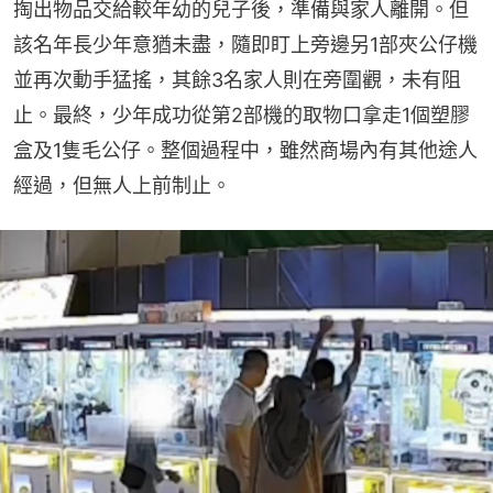
掏出物品交給較年幼的兒子後，準備與家人離開。但
該名年長少年意猶未盡，隨即盯上旁邊另1部夾公仔機
並再次動手猛搖，其餘3名家人則在旁圍觀，未有阻
止。最終，少年成功從第2部機的取物口拿走1個塑膠
盒及1隻毛公仔。整個過程中，雖然商場內有其他途人
經過，但無人上前制止。